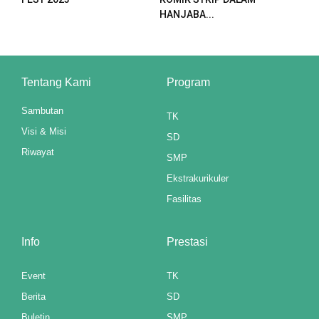
HANJABA...
Tentang Kami
Program
Sambutan
TK
Visi & Misi
SD
Riwayat
SMP
Ekstrakurikuler
Fasilitas
ri
Info
Prestasi
Event
TK
l
Berita
SD
Buletin
SMP