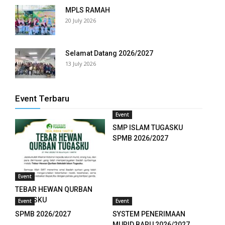
MPLS RAMAH
20 July 2026
Selamat Datang 2026/2027
13 July 2026
Event Terbaru
Event
SMP ISLAM TUGASKU
SPMB 2026/2027
Event
TEBAR HEWAN QURBAN
TUGASKU
Event
Event
SPMB 2026/2027
SYSTEM PENERIMAAN
MURID BARU 2026/2027