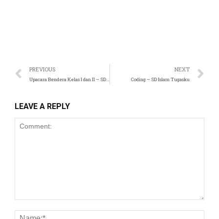
PREVIOUS
NEXT
Upacara Bendera Kelas I dan II – SD Islam Tugasku
Coding – SD Islam Tugasku
l
LEAVE A REPLY