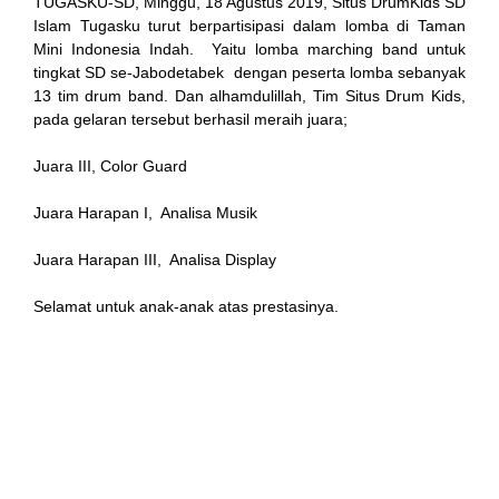
TUGASKU-SD, Minggu, 18 Agustus 2019, Situs DrumKids SD
Islam Tugasku turut berpartisipasi dalam lomba di Taman
Mini Indonesia Indah. Yaitu lomba marching band untuk
tingkat SD se-Jabodetabek dengan peserta lomba sebanyak
13 tim drum band. Dan alhamdulillah, Tim Situs Drum Kids,
pada gelaran tersebut berhasil meraih juara;
Juara III, Color Guard
Juara Harapan I, Analisa Musik
l
Juara Harapan III, Analisa Display
Selamat untuk anak-anak atas prestasinya.