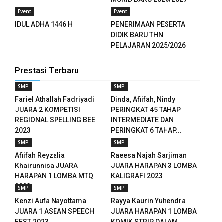
Event
Event
IDUL ADHA 1446 H
PENERIMAAN PESERTA
DIDIK BARU THN
PELAJARAN 2025/2026
Prestasi Terbaru
SMP
SMP
Fariel Athallah Fadriyadi
Dinda, Afiifah, Nindy
JUARA 2 KOMPETISI
PERINGKAT 45 TAHAP
REGIONAL SPELLING BEE
INTERMEDIATE DAN
2023
PERINGKAT 6 TAHAP...
SMP
SMP
Afiifah Reyzalia
Raeesa Najah Sarjiman
Khairunnisa JUARA
JUARA HARAPAN 3 LOMBA
HARAPAN 1 LOMBA MTQ
KALIGRAFI 2023
2023
SMP
SMP
Kenzi Aufa Nayottama
Rayya Kaurin Yuhendra
JUARA 1 ASEAN SPEECH
JUARA HARAPAN 1 LOMBA
FEST 2023
KOMIK STRIP DALAM