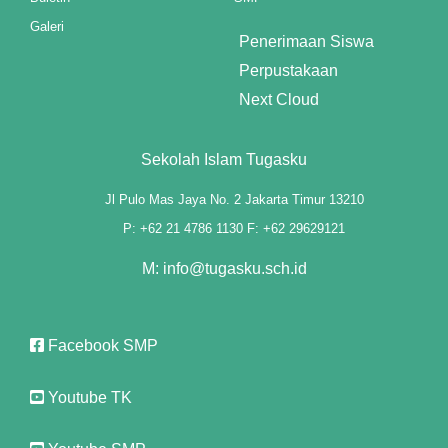
Galeri
l
Penerimaan Siswa
Perpustakaan
Next Cloud
Sekolah Islam Tugasku
Jl Pulo Mas Jaya No. 2 Jakarta Timur 13210
P: +62 21 4786 1130 F: +62 29629121
M: info@tugasku.sch.id
Facebook SMP
Youtube TK