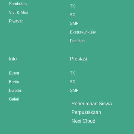
Sambutan
TK
 panel
Visi & Misi
SD
 panel
Riwayat
SMP
Ekstrakurikuler
 panel
Fasilitas
 panel
ku
Info
Prestasi
paketleri
Event
TK
Berita
SD
satın al
Buletin
SMP
 panel
Galeri
Penerimaan Siswa
satın al
Perpustakaan
 panel
Next Cloud
 panel