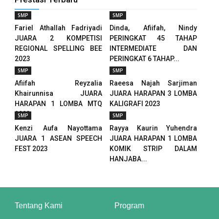
 panel
SMP
SMP
 panel
Fariel Athallah Fadriyadi
Dinda, Afiifah, Nindy
JUARA 2 KOMPETISI
PERINGKAT 45 TAHAP
 panel
REGIONAL SPELLING BEE
INTERMEDIATE DAN
2023
PERINGKAT 6 TAHAP...
 panel
SMP
SMP
Afiifah Reyzalia
Raeesa Najah Sarjiman
 panel
Khairunnisa JUARA
JUARA HARAPAN 3 LOMBA
HARAPAN 1 LOMBA MTQ
KALIGRAFI 2023
 panel
2023
SMP
SMP
Kenzi Aufa Nayottama
Rayya Kaurin Yuhendra
 panel
JUARA 1 ASEAN SPEECH
JUARA HARAPAN 1 LOMBA
FEST 2023
KOMIK STRIP DALAM
 panel
HANJABA...
 panel
 panel
Tentang Kami
Program
 panel