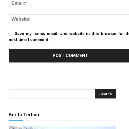
 panel
 panel
 panel
Save my name, email, and website in this browser for t
 panel
next time I comment.
 panel
 panel
 panel
 panel
 panel
 panel
Berita Terbaru
 panel