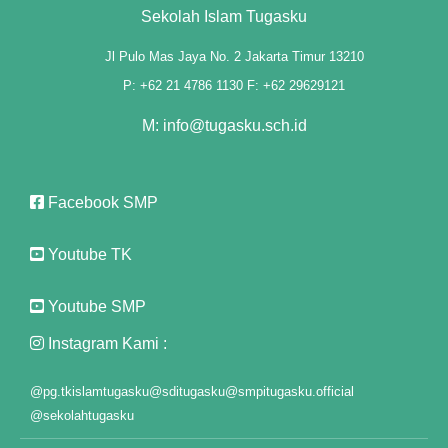
Sekolah Islam Tugasku
 panel
Jl Pulo Mas Jaya No. 2 Jakarta Timur 13210
 panel
P: +62 21 4786 1130 F: +62 29629121
 panel
M: info@tugasku.sch.id
 panel
Facebook SMP
 panel
 panel
Youtube TK
 panel
Youtube SMP
 panel
Instagram Kami :
 panel
@pg.tkislamtugasku
@sditugasku
@smpitugasku.official
@sekolahtugasku