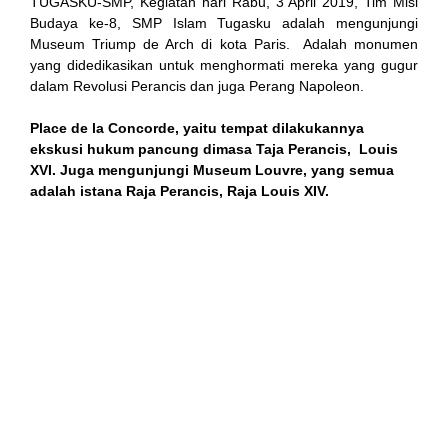
TUGASKU-SMP, Kegiatan hari Rabu, 3 April 2019, Tim Misi
Budaya ke-8, SMP Islam Tugasku adalah mengunjungi
Museum Triump de Arch di kota Paris. Adalah monumen
yang didedikasikan untuk menghormati mereka yang gugur
link
dalam Revolusi Perancis dan juga Perang Napoleon.
Place de la Concorde, yaitu tempat dilakukannya
ekskusi hukum pancung dimasa Taja Perancis, Louis
XVI. Juga mengunjungi Museum Louvre, yang semua
adalah istana Raja Perancis, Raja Louis XIV.
satın al
 Panel
 Panel
escort
 Panel