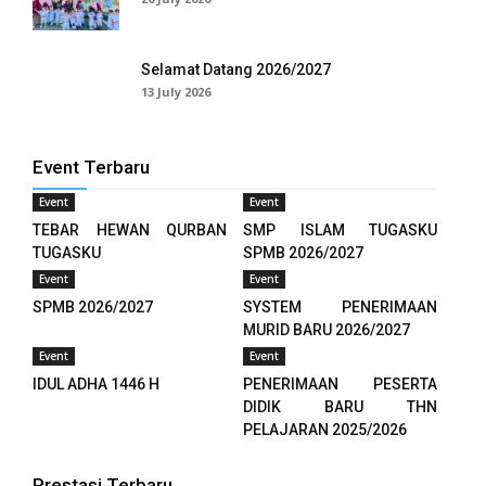
 panel
Selamat Datang 2026/2027
 panel
13 July 2026
 panel
Event Terbaru
 panel
Event
Event
 panel
TEBAR HEWAN QURBAN
SMP ISLAM TUGASKU
TUGASKU
SPMB 2026/2027
 panel
Event
Event
SPMB 2026/2027
SYSTEM PENERIMAAN
 panel
MURID BARU 2026/2027
Event
Event
 panel
IDUL ADHA 1446 H
PENERIMAAN PESERTA
 panel
DIDIK BARU THN
PELAJARAN 2025/2026
 panel
Prestasi Terbaru