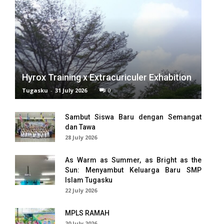
 panel
 panel
 panel
 panel
Hyrox Training x Extracuriculer Exhabition
Tugasku
-
31 July 2026
0
 panel
Sambut Siswa Baru dengan Semangat
 panel
dan Tawa
28 July 2026
 panel
 panel
As Warm as Summer, as Bright as the
Sun: Menyambut Keluarga Baru SMP
Islam Tugasku
 panel
22 July 2026
 panel
MPLS RAMAH
 panel
20 July 2026