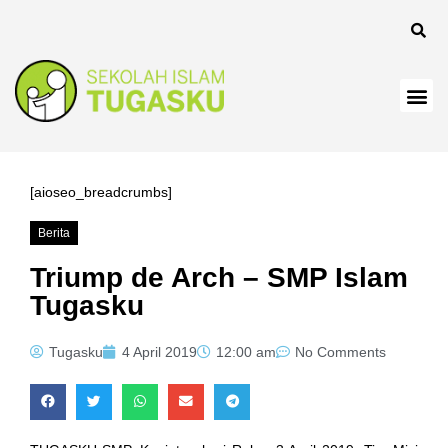
 panel
[aioseo_breadcrumbs]
Berita
 Panel
Triump de Arch – SMP Islam
Tugasku
Tugasku
4 April 2019
12:00 am
No Comments