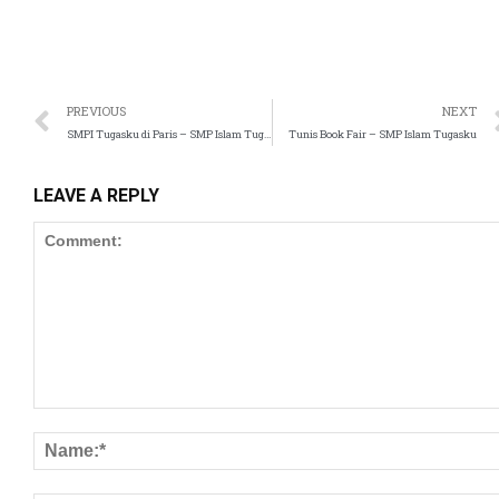
 panel
satın al
PREVIOUS
NEXT
SMPI Tugasku di Paris – SMP Islam Tugasku
Tunis Book Fair – SMP Islam Tugasku
st
 Panel
LEAVE A REPLY
 panel
u
 panel
 panel