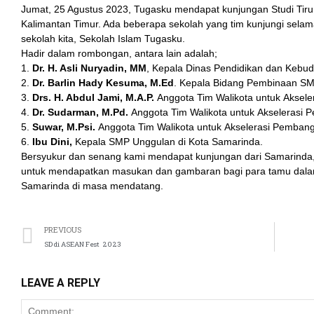
Jumat, 25 Agustus 2023, Tugasku mendapat kunjungan Studi Tiru
Kalimantan Timur. Ada beberapa sekolah yang tim kunjungi selama 
sekolah kita, Sekolah Islam Tugasku.
Hadir dalam rombongan, antara lain adalah;
1.
Dr. H. Asli Nuryadin, MM
, Kepala Dinas Pendidikan dan Kebu
2.
Dr. Barlin Hady Kesuma, M.Ed
. Kepala Bidang Pembinaan SMP
3.
Drs. H. Abdul Jami, M.A.P.
Anggota Tim Walikota untuk Aksel
4.
Dr. Sudarman, M.Pd.
Anggota Tim Walikota untuk Akselerasi
5.
Suwar, M.Psi.
Anggota Tim Walikota untuk Akselerasi Pemban
6.
Ibu Dini,
Kepala SMP Unggulan di Kota Samarinda.
Bersyukur dan senang kami mendapat kunjungan dari Samarinda,
untuk mendapatkan masukan dan gambaran bagi para tamu dala
Samarinda di masa mendatang.
PREVIOUS
SD di ASEAN Fest 2023
LEAVE A REPLY