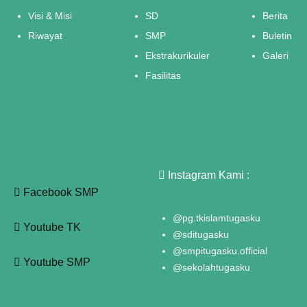
Visi & Misi
SD
Berita
Riwayat
SMP
Buletin
Ekstrakurikuler
Galeri
Fasilitas
Instagram Kami :
Facebook SMP
@pg.tkislamtugasku
Youtube TK
@sditugasku
@smpitugasku.official
Youtube SMP
@sekolahtugasku