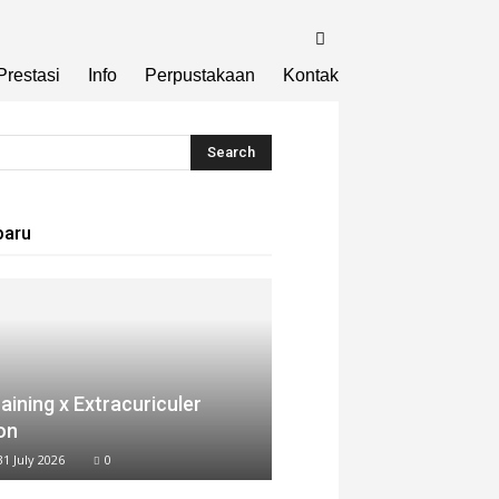
Prestasi
Info
Perpustakaan
Kontak
baru
aining x Extracuriculer
on
31 July 2026
0