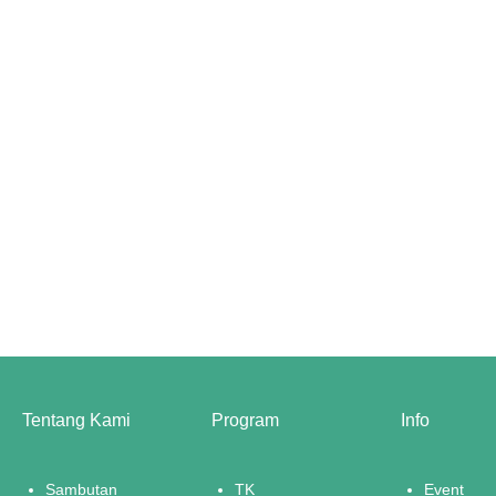
Tentang Kami
Program
Info
Sambutan
TK
Event