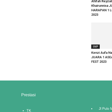
Afiifah Reyzal
Khairunnisa 
HARAPAN 1 
2023
SMP
Kenzi Aufa N
JUARA 1 ASE
FEST 2023
Prestasi
Jl Pulo
TK