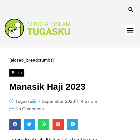
[aioseo_breadcrumbs]
Berita
Manasik Haji 2023
Tugasku
7 September 2023
4:57 am
No Comments
Lokasi di sekolah, KB dan TK Islam Tugasku