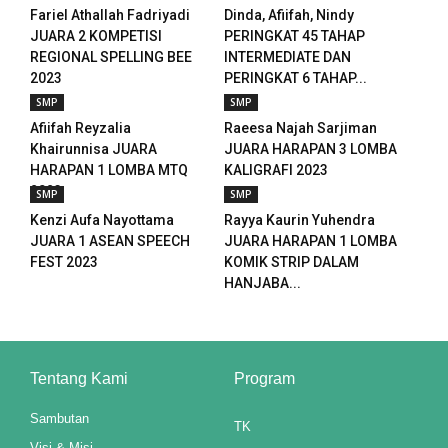
Fariel Athallah Fadriyadi
Dinda, Afiifah, Nindy
JUARA 2 KOMPETISI
PERINGKAT 45 TAHAP
REGIONAL SPELLING BEE
INTERMEDIATE DAN
2023
PERINGKAT 6 TAHAP...
SMP
SMP
Afiifah Reyzalia
Raeesa Najah Sarjiman
Khairunnisa JUARA
JUARA HARAPAN 3 LOMBA
HARAPAN 1 LOMBA MTQ
KALIGRAFI 2023
2023
SMP
SMP
Kenzi Aufa Nayottama
Rayya Kaurin Yuhendra
JUARA 1 ASEAN SPEECH
JUARA HARAPAN 1 LOMBA
FEST 2023
KOMIK STRIP DALAM
HANJABA...
Tentang Kami
Program
Sambutan
TK
Visi & Misi