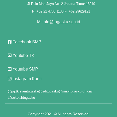
Jl Pulo Mas Jaya No. 2 Jakarta Timur 13210
P: +62 21 4786 1130 F: +62 29629121
M: info@tugasku.sch.id
Facebook SMP
u
Youtube TK
Youtube SMP
at
Instagram Kami :
@pg.tkislamtugasku
@sditugasku
@smpitugasku.official
@sekolahtugasku
Copyright 2021 © All rights Reserved.