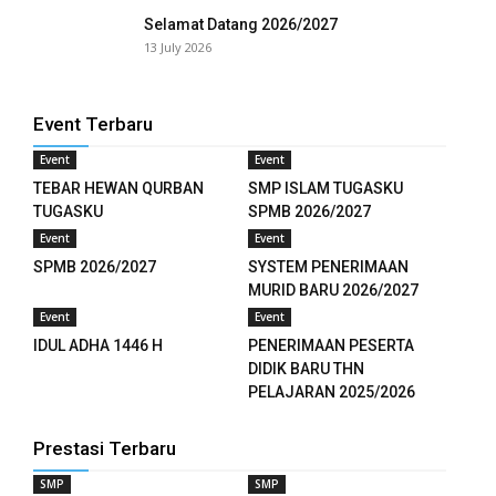
Selamat Datang 2026/2027
l
13 July 2026
Event Terbaru
Event
Event
TEBAR HEWAN QURBAN
SMP ISLAM TUGASKU
TUGASKU
SPMB 2026/2027
Event
Event
SPMB 2026/2027
SYSTEM PENERIMAAN
MURID BARU 2026/2027
Event
Event
IDUL ADHA 1446 H
PENERIMAAN PESERTA
DIDIK BARU THN
PELAJARAN 2025/2026
Prestasi Terbaru
SMP
SMP