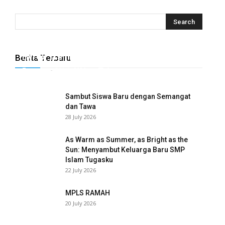
Hyrox Training x Extracuriculer Exhabition
Berita Terbaru
Tugasku
-
31 July 2026
0
Sambut Siswa Baru dengan Semangat
dan Tawa
28 July 2026
As Warm as Summer, as Bright as the
Sun: Menyambut Keluarga Baru SMP
eri
Islam Tugasku
22 July 2026
MPLS RAMAH
l
20 July 2026