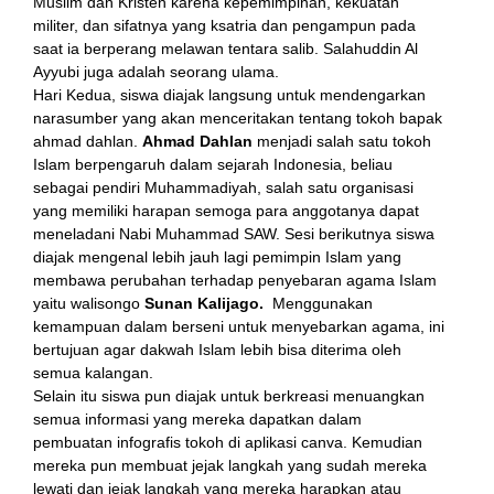
Muslim dan Kristen karena kepemimpinan, kekuatan
militer, dan sifatnya yang ksatria dan pengampun pada
saat ia berperang melawan tentara salib. Salahuddin Al
Ayyubi juga adalah seorang ulama.
l
Hari Kedua, siswa diajak langsung untuk mendengarkan
narasumber yang akan menceritakan tentang tokoh bapak
ahmad dahlan.
Ahmad Dahlan
menjadi salah satu tokoh
Islam berpengaruh dalam sejarah Indonesia, beliau
sebagai pendiri Muhammadiyah, salah satu organisasi
yang memiliki harapan semoga para anggotanya dapat
meneladani Nabi Muhammad SAW. Sesi berikutnya siswa
diajak mengenal lebih jauh lagi pemimpin Islam yang
membawa perubahan terhadap penyebaran agama Islam
yaitu walisongo
Sunan Kalijago.
Menggunakan
kemampuan dalam berseni untuk menyebarkan agama, ini
bertujuan agar dakwah Islam lebih bisa diterima oleh
semua kalangan.
Selain itu siswa pun diajak untuk berkreasi menuangkan
semua informasi yang mereka dapatkan dalam
pembuatan infografis tokoh di aplikasi canva. Kemudian
mereka pun membuat jejak langkah yang sudah mereka
lewati dan jejak langkah yang mereka harapkan atau