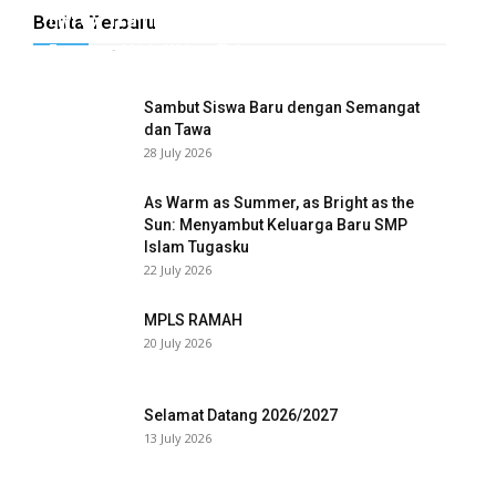
Hyrox Training x Extracuriculer Exhabition
Berita Terbaru
Tugasku
-
31 July 2026
0
Sambut Siswa Baru dengan Semangat
dan Tawa
28 July 2026
As Warm as Summer, as Bright as the
Sun: Menyambut Keluarga Baru SMP
Islam Tugasku
22 July 2026
MPLS RAMAH
20 July 2026
Selamat Datang 2026/2027
13 July 2026