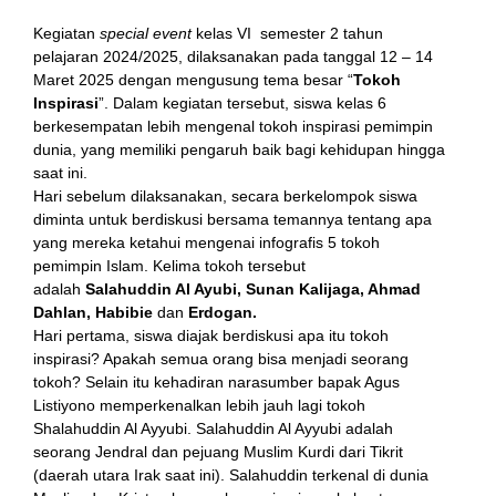
Kegiatan
special event
kelas VI semester 2 tahun
pelajaran 2024/2025, dilaksanakan pada tanggal 12 – 14
Maret 2025 dengan mengusung tema besar “
Tokoh
Inspirasi
”. Dalam kegiatan tersebut, siswa kelas 6
berkesempatan lebih mengenal tokoh inspirasi pemimpin
dunia, yang memiliki pengaruh baik bagi kehidupan hingga
saat ini.
Hari sebelum dilaksanakan, secara berkelompok siswa
l
diminta untuk berdiskusi bersama temannya tentang apa
yang mereka ketahui mengenai infografis 5 tokoh
pemimpin Islam. Kelima tokoh tersebut
adalah
Salahuddin Al Ayubi, Sunan Kalijaga, Ahmad
Dahlan, Habibie
dan
Erdogan.
Hari pertama, siswa diajak berdiskusi apa itu tokoh
inspirasi? Apakah semua orang bisa menjadi seorang
tokoh? Selain itu kehadiran narasumber bapak Agus
Listiyono memperkenalkan lebih jauh lagi tokoh
Shalahuddin Al Ayyubi. Salahuddin Al Ayyubi adalah
seorang Jendral dan pejuang Muslim Kurdi dari Tikrit
(daerah utara Irak saat ini). Salahuddin terkenal di dunia