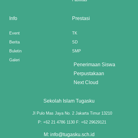
mp3 downloader
Info
Prestasi
Event
TK
Berita
SD
Buletin
SMP
Galeri
Penerimaan Siswa
Perpustakaan
Next Cloud
Sekolah Islam Tugasku
Jl Pulo Mas Jaya No. 2 Jakarta Timur 13210
P: +62 21 4786 1130 F: +62 29629121
M: info@tugasku.sch.id