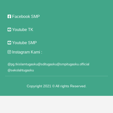
Facebook SMP
t giriş
Youtube TK
Youtube SMP
Instagram Kami :
@pg.tkislamtugasku
@sditugasku
@smpitugasku.official
@sekolahtugasku
Copyright 2021 © All rights Reserved.