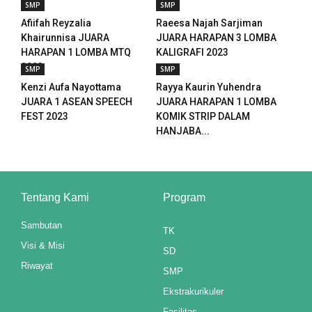
SMP
SMP
Afiifah Reyzalia
Raeesa Najah Sarjiman
at
Khairunnisa JUARA
JUARA HARAPAN 3 LOMBA
HARAPAN 1 LOMBA MTQ
KALIGRAFI 2023
2023
SMP
SMP
Kenzi Aufa Nayottama
Rayya Kaurin Yuhendra
JUARA 1 ASEAN SPEECH
JUARA HARAPAN 1 LOMBA
FEST 2023
KOMIK STRIP DALAM
HANJABA...
u
Tentang Kami
Program
u
Sambutan
u
TK
Visi & Misi
SD
u
Riwayat
SMP
Ekstrakurikuler
Fasilitas