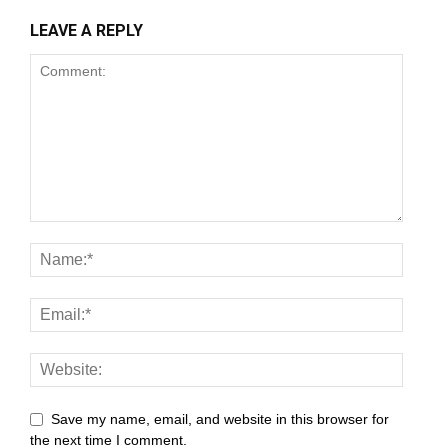
nel
LEAVE A REPLY
nel
nel
nel
nel
nel
nel
nel
nel
nel
Save my name, email, and website in this browser for
the next time I comment.
nel