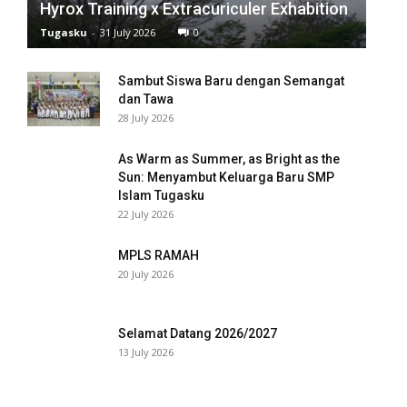
Hyrox Training x Extracuriculer Exhabition
nel
Tugasku
-
31 July 2026
0
nel
Sambut Siswa Baru dengan Semangat
nel
dan Tawa
28 July 2026
nel
As Warm as Summer, as Bright as the
nel
Sun: Menyambut Keluarga Baru SMP
Islam Tugasku
nel
22 July 2026
nel
MPLS RAMAH
20 July 2026
nel
nel
Selamat Datang 2026/2027
13 July 2026
nel
nel