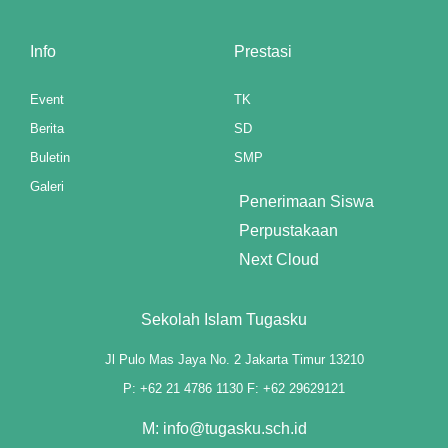
nel
Info
Prestasi
nel
Event
TK
Berita
SD
nel
Buletin
SMP
nel
Galeri
Penerimaan Siswa
nel
Perpustakaan
Next Cloud
nel
nel
Sekolah Islam Tugasku
nel
Jl Pulo Mas Jaya No. 2 Jakarta Timur 13210
nel
P: +62 21 4786 1130 F: +62 29629121
M: info@tugasku.sch.id
nel