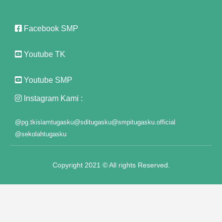
Facebook SMP
Youtube TK
nel
Youtube SMP
nel
Instagram Kami :
ş
@pg.tkislamtugasku
@sditugasku
@smpitugasku.official
@sekolahtugasku
Copyright 2021 © All rights Reserved.