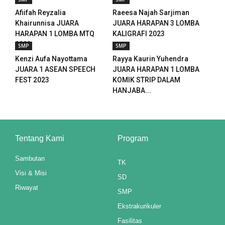
Afiifah Reyzalia
Raeesa Najah Sarjiman
nel
Khairunnisa JUARA
JUARA HARAPAN 3 LOMBA
HARAPAN 1 LOMBA MTQ
KALIGRAFI 2023
nel
2023
SMP
SMP
Kenzi Aufa Nayottama
Rayya Kaurin Yuhendra
nel
JUARA 1 ASEAN SPEECH
JUARA HARAPAN 1 LOMBA
FEST 2023
KOMIK STRIP DALAM
nel
HANJABA...
nel
nel
Tentang Kami
Program
nel
Sambutan
TK
nel
Visi & Misi
SD
Riwayat
nel
SMP
Ekstrakurikuler
Fasilitas