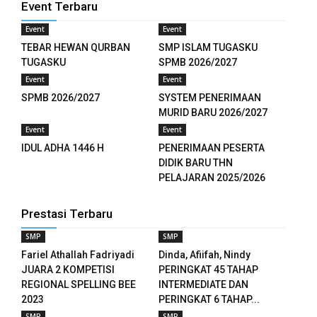
Event Terbaru
nel
Event
Event
nel
TEBAR HEWAN QURBAN
SMP ISLAM TUGASKU
TUGASKU
SPMB 2026/2027
nel
Event
Event
SPMB 2026/2027
SYSTEM PENERIMAAN
nel
MURID BARU 2026/2027
Event
Event
IDUL ADHA 1446 H
PENERIMAAN PESERTA
DIDIK BARU THN
etleri
PELAJARAN 2025/2026
n al
Prestasi Terbaru
nel
SMP
SMP
Fariel Athallah Fadriyadi
Dinda, Afiifah, Nindy
n al
JUARA 2 KOMPETISI
PERINGKAT 45 TAHAP
REGIONAL SPELLING BEE
INTERMEDIATE DAN
nel
2023
PERINGKAT 6 TAHAP...
nel
SMP
SMP