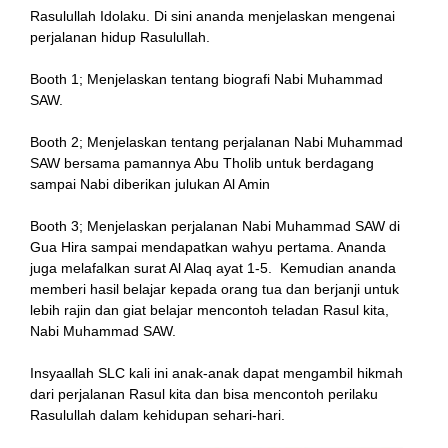
Rasulullah Idolaku. Di sini ananda menjelaskan mengenai
perjalanan hidup Rasulullah.
k
Booth 1; Menjelaskan tentang biografi Nabi Muhammad
SAW.
Booth 2; Menjelaskan tentang perjalanan Nabi Muhammad
SAW bersama pamannya Abu Tholib untuk berdagang
sampai Nabi diberikan julukan Al Amin
n al
Booth 3; Menjelaskan perjalanan Nabi Muhammad SAW di
nel
Gua Hira sampai mendapatkan wahyu pertama. Ananda
juga melafalkan surat Al Alaq ayat 1-5. Kemudian ananda
nel
memberi hasil belajar kepada orang tua dan berjanji untuk
lebih rajin dan giat belajar mencontoh teladan Rasul kita,
ort
Nabi Muhammad SAW.
nel
Insyaallah SLC kali ini anak-anak dapat mengambil hikmah
dari perjalanan Rasul kita dan bisa mencontoh perilaku
Rasulullah dalam kehidupan sehari-hari.