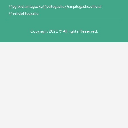
@pg.tkislamtugasku
@sditugasku
@smpitugasku.official
@sekolahtugasku
Copyright 2021 © All rights Reserved.