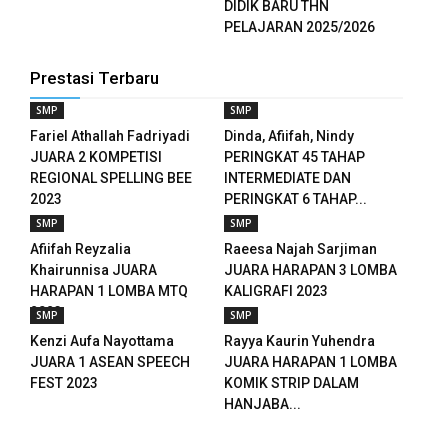
DIDIK BARU THN
PELAJARAN 2025/2026
Prestasi Terbaru
SMP
SMP
Fariel Athallah Fadriyadi
Dinda, Afiifah, Nindy
JUARA 2 KOMPETISI
PERINGKAT 45 TAHAP
REGIONAL SPELLING BEE
INTERMEDIATE DAN
2023
PERINGKAT 6 TAHAP...
SMP
SMP
Afiifah Reyzalia
Raeesa Najah Sarjiman
Khairunnisa JUARA
JUARA HARAPAN 3 LOMBA
HARAPAN 1 LOMBA MTQ
KALIGRAFI 2023
2023
SMP
SMP
Kenzi Aufa Nayottama
Rayya Kaurin Yuhendra
JUARA 1 ASEAN SPEECH
JUARA HARAPAN 1 LOMBA
FEST 2023
KOMIK STRIP DALAM
HANJABA...