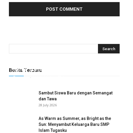
Hyrox Training x Extracuriculer Exhabition
Berita Terbaru
Tugasku
-
31 July 2026
0
Sambut Siswa Baru dengan Semangat
dan Tawa
28 July 2026
As Warm as Summer, as Bright as the
Sun: Menyambut Keluarga Baru SMP
Islam Tugasku