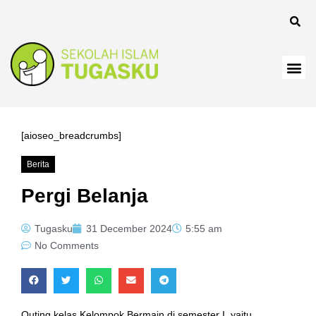
[aioseo_breadcrumbs]
Berita
Pergi Belanja
Tugasku
31 December 2024
5:55 am
No Comments
Outing kelas Kelompok Bermain di semester I, yaitu