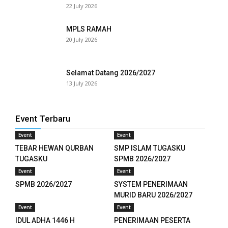
22 July 2026
MPLS RAMAH
20 July 2026
Selamat Datang 2026/2027
13 July 2026
Event Terbaru
Event
Event
nloader
TEBAR HEWAN QURBAN
SMP ISLAM TUGASKU
TUGASKU
SPMB 2026/2027
Event
Event
SPMB 2026/2027
SYSTEM PENERIMAAN
MURID BARU 2026/2027
Event
Event
IDUL ADHA 1446 H
PENERIMAAN PESERTA