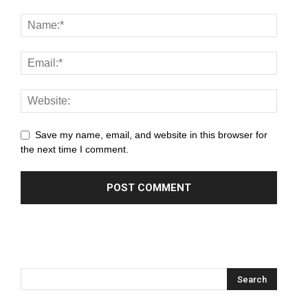
panel
panel
panel
panel
panel
Save my name, email, and website in this browser for
the next time I comment.
panel
panel
panel
panel
panel
panel