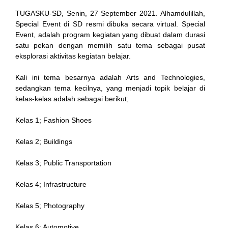
TUGASKU-SD, Senin, 27 September 2021. Alhamdulillah,
Special Event di SD resmi dibuka secara virtual. Special
ink
Event, adalah program kegiatan yang dibuat dalam durasi
satu pekan dengan memilih satu tema sebagai pusat
eksplorasi aktivitas kegiatan belajar.
Kali ini tema besarnya adalah Arts and Technologies,
sedangkan tema kecilnya, yang menjadi topik belajar di
atın al
kelas-kelas adalah sebagai berikut;
Panel
Kelas 1; Fashion Shoes
Panel
Kelas 2; Buildings
scort
Kelas 3; Public Transportation
Panel
Kelas 4; Infrastructure
Kelas 5; Photography
Kelas 6; Automotive