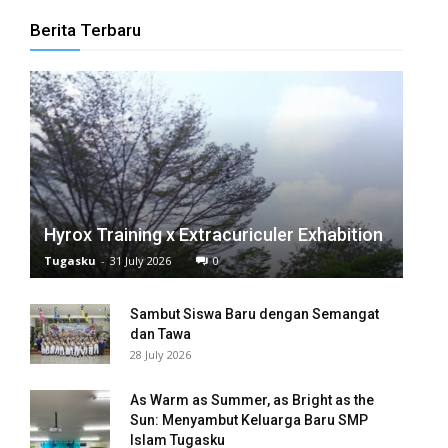
Berita Terbaru
panel
panel
panel
panel
panel
Hyrox Training x Extracuriculer Exhabition
panel
Tugasku
-
31 July 2026
0
panel
Sambut Siswa Baru dengan Semangat
panel
dan Tawa
28 July 2026
panel
As Warm as Summer, as Bright as the
panel
Sun: Menyambut Keluarga Baru SMP
Islam Tugasku