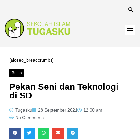
panel
[aioseo_breadcrumbs]
Berita
Panel
Pekan Seni dan Teknologi
di SD
Tugasku
28 September 2021
12:00 am
No Comments