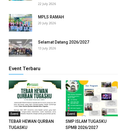
panel
22 July 2026
panel
MPLS RAMAH
20 July 2026
panel
panel
Selamat Datang 2026/2027
13 July 2026
panel
panel
Event Terbaru
panel
panel
panel
panel
Event
Event
TEBAR HEWAN QURBAN
SMP ISLAM TUGASKU
panel
TUGASKU
SPMB 2026/2027