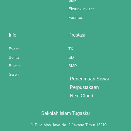
SMP
ot"
Ekstrakurikuler
Fasilitas
t
Info
Prestasi
panel
Event
TK
panel
Berita
SD
Buletin
SMP
iriş
Galeri
Penerimaan Siswa
Perpustakaan
Next Cloud
Sekolah Islam Tugasku
Jl Pulo Mas Jaya No. 2 Jakarta Timur 13210