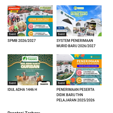
panel
panel
panel
Event
Event
panel
SPMB 2026/2027
SYSTEM PENERIMAAN
MURID BARU 2026/2027
u
aketleri
atın al
panel
Event
Event
IDUL ADHA 1446 H
PENERIMAAN PESERTA
atın al
DIDIK BARU THN
PELAJARAN 2025/2026
panel
panel