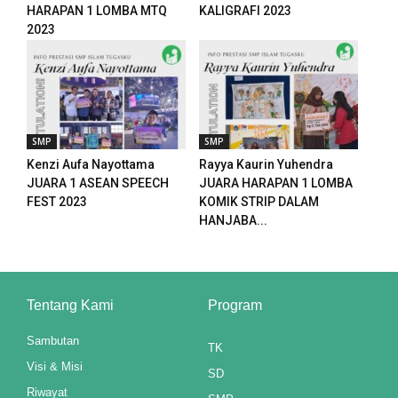
Panel
HARAPAN 1 LOMBA MTQ
KALIGRAFI 2023
2023
st
Panel
Panel
SMP
SMP
Panel
Kenzi Aufa Nayottama
Rayya Kaurin Yuhendra
JUARA 1 ASEAN SPEECH
JUARA HARAPAN 1 LOMBA
Panel
FEST 2023
KOMIK STRIP DALAM
HANJABA...
Panel
Panel
Tentang Kami
Program
Panel
Sambutan
Panel
TK
Visi & Misi
SD
panel
Riwayat