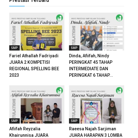
Prestasi Terbaru
panel
panel
panel
SMP
SMP
panel
Fariel Athallah Fadriyadi
Dinda, Afiifah, Nindy
JUARA 2 KOMPETISI
PERINGKAT 45 TAHAP
panel
REGIONAL SPELLING BEE
INTERMEDIATE DAN
2023
PERINGKAT 6 TAHAP...
panel
panel
panel
panel
SMP
SMP
Afiifah Reyzalia
Raeesa Najah Sarjiman
Khairunnisa JUARA
JUARA HARAPAN 3 LOMBA