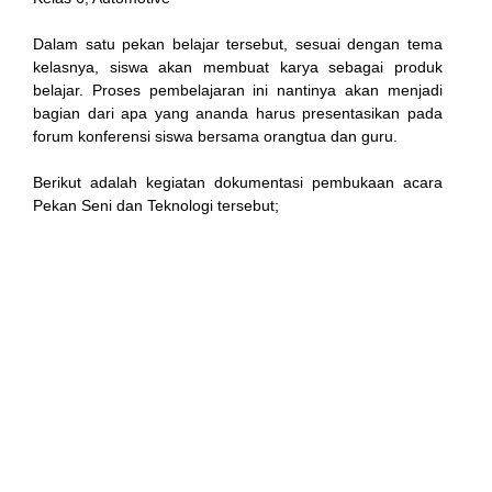
panel
Dalam satu pekan belajar tersebut, sesuai dengan tema
kelasnya, siswa akan membuat karya sebagai produk
atın al
belajar. Proses pembelajaran ini nantinya akan menjadi
bagian dari apa yang ananda harus presentasikan pada
t
forum konferensi siswa bersama orangtua dan guru.
Panel
Berikut adalah kegiatan dokumentasi pembukaan acara
Pekan Seni dan Teknologi tersebut;
panel
u
panel
panel