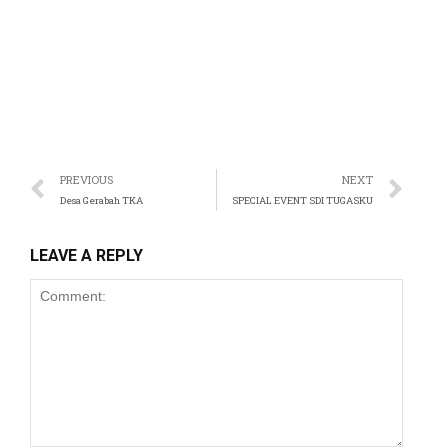
panel
panel
panel
panel
panel
PREVIOUS
NEXT
Desa Gerabah TKA
SPECIAL EVENT SDI TUGASKU
panel
LEAVE A REPLY
panel
panel
panel
panel
panel