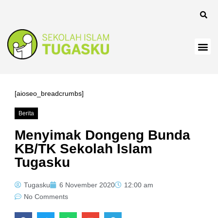
[aioseo_breadcrumbs]
Berita
Menyimak Dongeng Bunda
KB/TK Sekolah Islam
Tugasku
Tugasku
6 November 2020
12:00 am
No Comments