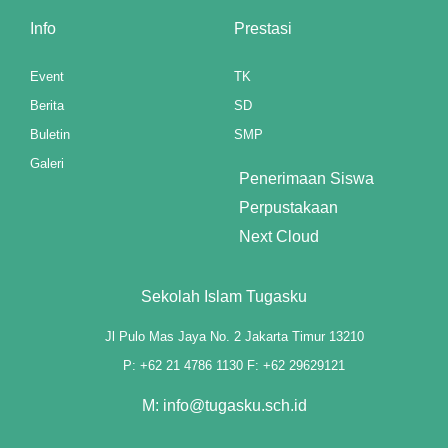
Info
Prestasi
Event
TK
Berita
SD
Buletin
SMP
Galeri
Penerimaan Siswa
 giriş
Perpustakaan
Next Cloud
Sekolah Islam Tugasku
Jl Pulo Mas Jaya No. 2 Jakarta Timur 13210
P: +62 21 4786 1130 F: +62 29629121
M: info@tugasku.sch.id