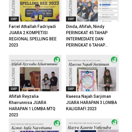
SMP
SMP
Fariel Athallah Fadriyadi
Dinda, Afiifah, Nindy
JUARA 2 KOMPETISI
PERINGKAT 45 TAHAP
REGIONAL SPELLING BEE
INTERMEDIATE DAN
2023
PERINGKAT 6 TAHAP...
SMP
SMP
Afiifah Reyzalia
Raeesa Najah Sarjiman
Khairunnisa JUARA
JUARA HARAPAN 3 LOMBA
HARAPAN 1 LOMBA MTQ
KALIGRAFI 2023
2023