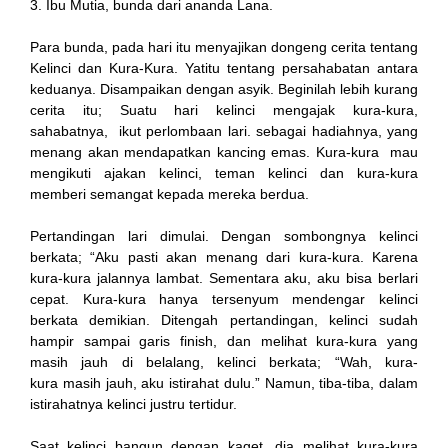
3. Ibu Mutia, bunda dari ananda Lana.
Para bunda, pada hari itu menyajikan dongeng cerita tentang
Kelinci dan Kura-Kura. Yatitu tentang persahabatan antara
keduanya. Disampaikan dengan asyik. Beginilah lebih kurang
cerita itu; Suatu hari kelinci mengajak kura-kura,
sahabatnya, ikut perlombaan lari. sebagai hadiahnya, yang
menang akan mendapatkan kancing emas. Kura-kura mau
mengikuti ajakan kelinci, teman kelinci dan kura-kura
memberi semangat kepada mereka berdua.
Pertandingan lari dimulai. Dengan sombongnya kelinci
berkata; “Aku pasti akan menang dari kura-kura. Karena
kura-kura jalannya lambat. Sementara aku, aku bisa berlari
cepat. Kura-kura hanya tersenyum mendengar kelinci
berkata demikian. Ditengah pertandingan, kelinci sudah
hampir sampai garis finish, dan melihat kura-kura yang
masih jauh di belalang, kelinci berkata; “Wah, kura-
kura masih jauh, aku istirahat dulu.” Namun, tiba-tiba, dalam
istirahatnya kelinci justru tertidur.
Saat kelinci bangun dengan kaget, dia melihat kura-kura