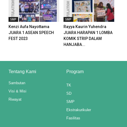
SMP
SMP
3 downloader
Kenzi Aufa Nayottama
Rayya Kaurin Yuhendra
JUARA 1 ASEAN SPEECH
JUARA HARAPAN 1 LOMBA
FEST 2023
KOMIK STRIP DALAM
HANJABA...
Tentang Kami
Program
Sambutan
TK
Visi & Misi
SD
Riwayat
SMP
Ekstrakurikuler
Fasilitas