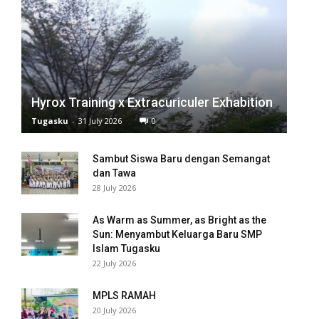
Hyrox Training x Extracuriculer Exhabition
Tugasku
-
31 July 2026
0
Sambut Siswa Baru dengan Semangat
i
dan Tawa
28 July 2026
As Warm as Summer, as Bright as the
Sun: Menyambut Keluarga Baru SMP
Islam Tugasku
22 July 2026
MPLS RAMAH
20 July 2026