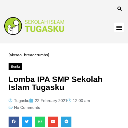
anel
[aioseo_breadcrumbs]
Berita
anel
Lomba IPA SMP Sekolah
Islam Tugasku
Tugasku
22 February 2021
12:00 am
No Comments