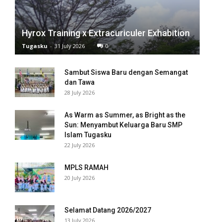
anel
Hyrox Training x Extracuriculer Exhabition
anel
Tugasku
-
31 July 2026
0
anel
Sambut Siswa Baru dengan Semangat
anel
dan Tawa
28 July 2026
anel
As Warm as Summer, as Bright as the
anel
Sun: Menyambut Keluarga Baru SMP
Islam Tugasku
anel
22 July 2026
anel
MPLS RAMAH
20 July 2026
anel
anel
Selamat Datang 2026/2027
13 July 2026