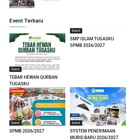
anel
anel
Event Terbaru
anel
Event
SMP ISLAM TUGASKU
anel
SPMB 2026/2027
anel
anel
Event
TEBAR HEWAN QURBAN
anel
TUGASKU
anel
anel
anel
Event
Event
SPMB 2026/2027
SYSTEM PENERIMAAN
anel
MURID BARU 2026/2027