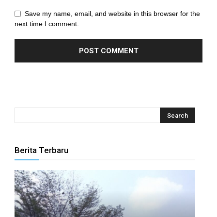
anel
Save my name, email, and website in this browser for the
next time I comment.
anel
anel
anel
anel
anel
anel
Berita Terbaru
anel
anel
anel
anel