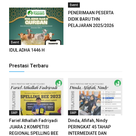
Event
anel
PENERIMAAN PESERTA
DIDIK BARU THN
anel
PELAJARAN 2025/2026
anel
Event
anel
IDUL ADHA 1446 H
Prestasi Terbaru
ketleri
tın al
anel
tın al
SMP
SMP
Fariel Athallah Fadriyadi
Dinda, Afiifah, Nindy
anel
JUARA 2 KOMPETISI
PERINGKAT 45 TAHAP
REGIONAL SPELLING BEE
INTERMEDIATE DAN
anel