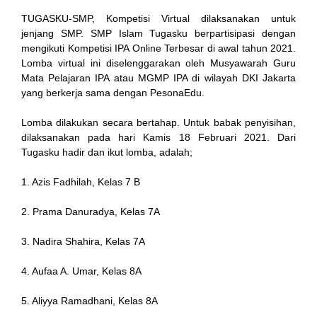
TUGASKU-SMP, Kompetisi Virtual dilaksanakan untuk
jenjang SMP. SMP Islam Tugasku berpartisipasi dengan
nk
mengikuti Kompetisi IPA Online Terbesar di awal tahun 2021.
Lomba virtual ini diselenggarakan oleh Musyawarah Guru
Mata Pelajaran IPA atau MGMP IPA di wilayah DKI Jakarta
yang berkerja sama dengan PesonaEdu.
Lomba dilakukan secara bertahap. Untuk babak penyisihan,
tın al
dilaksanakan pada hari Kamis 18 Februari 2021. Dari
Tugasku hadir dan ikut lomba, adalah;
anel
1. Azis Fadhilah, Kelas 7 B
anel
2. Prama Danuradya, Kelas 7A
cort
3. Nadira Shahira, Kelas 7A
anel
4. Aufaa A. Umar, Kelas 8A
5. Aliyya Ramadhani, Kelas 8A