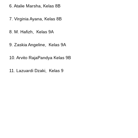
6. Atalie Marsha, Kelas 8B
anel
7. Virginia Ayana, Kelas 8B
tın al
8. M. Hafizh, Kelas 9A
9. Zaskia Angeline, Kelas 9A
anel
10. Arvito RajaPandya Kelas 9B
11. Lazuardi Dzaki, Kelas 9
anel
anel
anel