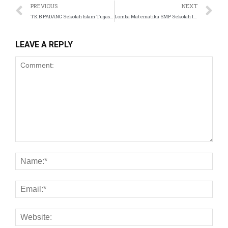
anel
PREVIOUS
NEXT
TK B PADANG Sekolah Islam Tugasku
Lomba Matematika SMP Sekolah Islam Tugasku
anel
LEAVE A REPLY
anel
anel
anel
anel
anel
anel
anel
anel
anel