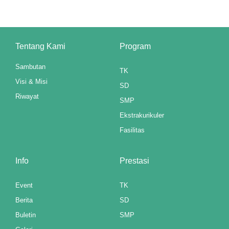
anel
t
Tentang Kami
Program
anel
Sambutan
anel
TK
Visi & Misi
SD
anel
Riwayat
SMP
anel
Ekstrakurikuler
Fasilitas
anel
anel
Info
Prestasi
anel
Event
TK
anel
Berita
SD
Buletin
SMP
anel