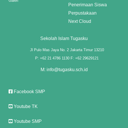
Galeri
Penerimaan Siswa
t"
Perpustakaan
Next Cloud
Sekolah Islam Tugasku
anel
Jl Pulo Mas Jaya No. 2 Jakarta Timur 13210
anel
P: +62 21 4786 1130 F: +62 29629121
iş
M: info@tugasku.sch.id
Facebook SMP
Youtube TK
Youtube SMP