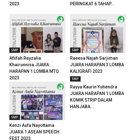
2023
PERINGKAT 6 TAHAP...
anel
anel
anel
SMP
SMP
anel
Afiifah Reyzalia
Raeesa Najah Sarjiman
anel
Khairunnisa JUARA
JUARA HARAPAN 3 LOMBA
HARAPAN 1 LOMBA MTQ
KALIGRAFI 2023
anel
2023
SMP
Rayya Kaurin Yuhendra
anel
JUARA HARAPAN 1 LOMBA
KOMIK STRIP DALAM
anel
HANJABA...
anel
SMP
Kenzi Aufa Nayottama
JUARA 1 ASEAN SPEECH
FEST 2023