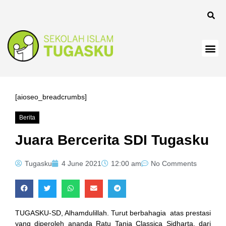
 panel
[aioseo_breadcrumbs]
Berita
 Panel
Juara Bercerita SDI Tugasku
Tugasku
4 June 2021
12:00 am
No Comments
TUGASKU-SD, Alhamdulillah. Turut berbahagia atas prestasi
yang diperoleh ananda Ratu Tania Classica Sidharta, dari