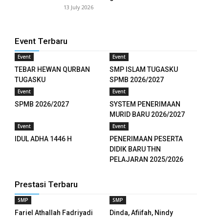
13 July 2026
 panel
 panel
Event Terbaru
Event
Event
 panel
TEBAR HEWAN QURBAN
SMP ISLAM TUGASKU
TUGASKU
SPMB 2026/2027
 panel
Event
Event
 panel
SPMB 2026/2027
SYSTEM PENERIMAAN
MURID BARU 2026/2027
 panel
Event
Event
IDUL ADHA 1446 H
PENERIMAAN PESERTA
 panel
DIDIK BARU THN
PELAJARAN 2025/2026
 panel
 panel
Prestasi Terbaru
SMP
SMP
 panel
Fariel Athallah Fadriyadi
Dinda, Afiifah, Nindy