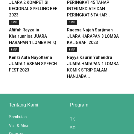
JUARA 2 KOMPETISI
PERINGKAT 45 TAHAP
 panel
REGIONAL SPELLING BEE
INTERMEDIATE DAN
2023
PERINGKAT 6 TAHAP...
 panel
SMP
SMP
 panel
Afiifah Reyzalia
Raeesa Najah Sarjiman
Khairunnisa JUARA
JUARA HARAPAN 3 LOMBA
 panel
HARAPAN 1 LOMBA MTQ
KALIGRAFI 2023
2023
SMP
SMP
 panel
Kenzi Aufa Nayottama
Rayya Kaurin Yuhendra
JUARA 1 ASEAN SPEECH
JUARA HARAPAN 1 LOMBA
 panel
FEST 2023
KOMIK STRIP DALAM
HANJABA...
 panel
 panel
 panel
Tentang Kami
Program
 panel
Sambutan
TK
Visi & Misi
SD
 panel