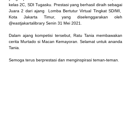
kelas 2C, SDI Tugasku. Prestasi yang berhasil diraih sebagai
Juara 2 dari ajang Lomba Bertutur Virtual Tingkat SD/MI,
Kota Jakarta Timur, yang diselenggarakan oleh
link
@eastjakartalibrary Senin 31 Mei 2021.
Dalam ajang kompetisi tersebut, Ratu Tania membawakan
cerita Murtado si Macan Kemayoran. Selamat untuk ananda
Tania.
 satın al
Semoga terus berprestasi dan menginspirasi teman-teman.
 Panel
 Panel
 escort
 Panel