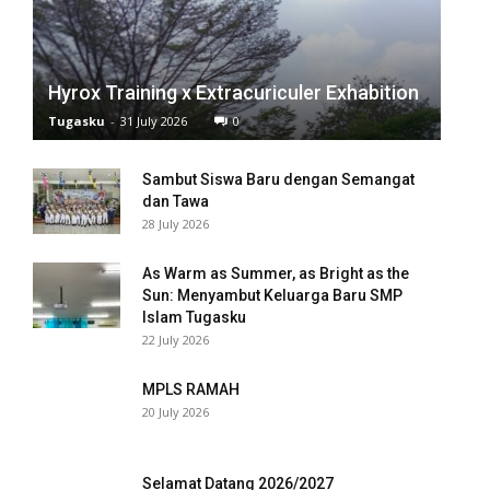
 panel
 panel
Hyrox Training x Extracuriculer Exhabition
 panel
Tugasku
-
31 July 2026
0
 panel
Sambut Siswa Baru dengan Semangat
dan Tawa
 panel
28 July 2026
 panel
As Warm as Summer, as Bright as the
Sun: Menyambut Keluarga Baru SMP
 panel
Islam Tugasku
22 July 2026
 panel
MPLS RAMAH
 panel
20 July 2026
 panel
Selamat Datang 2026/2027
 panel