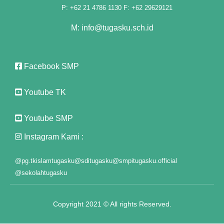
P: +62 21 4786 1130 F: +62 29629121
 panel
M: info@tugasku.sch.id
 panel
 panel
Facebook SMP
 panel
Youtube TK
 panel
Youtube SMP
 panel
Instagram Kami :
 panel
@pg.tkislamtugasku
@sditugasku
@smpitugasku.official
 panel
@sekolahtugasku
 panel
Copyright 2021 © All rights Reserved.