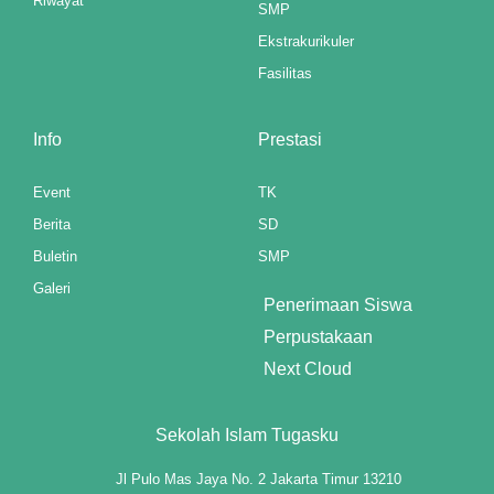
Riwayat
SMP
 panel
Ekstrakurikuler
 panel
Fasilitas
 panel
Info
Prestasi
 panel
Event
TK
ku
Berita
SD
Buletin
SMP
 paketleri
Galeri
Penerimaan Siswa
 satın al
Perpustakaan
 panel
Next Cloud
 satın al
Sekolah Islam Tugasku
 panel
Jl Pulo Mas Jaya No. 2 Jakarta Timur 13210
 panel