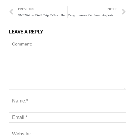
PREVIOUS
NEXT
 panel
SMP Virtual Field Trip; Telkom University
Pengumuman Kelulusan Angkatan ke-16 SMP Islam Tugasku
 satın al
LEAVE A REPLY
ast
 Panel
 panel
ku
 panel
 panel
i