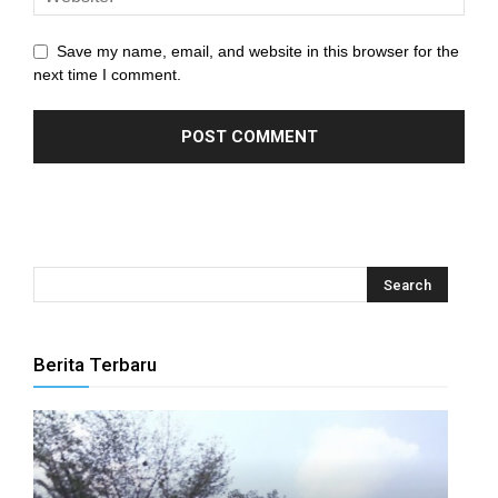
 panel
Save my name, email, and website in this browser for the
 panel
next time I comment.
 panel
 panel
 panel
 panel
 panel
 panel
Berita Terbaru
 panel
 panel
 panel