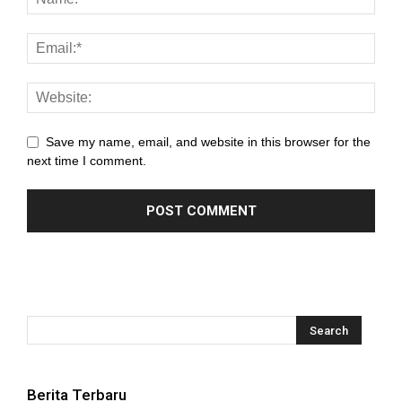
panel
panel
panel
panel
Save my name, email, and website in this browser for the
panel
next time I comment.
panel
panel
panel
panel
panel
panel
Berita Terbaru