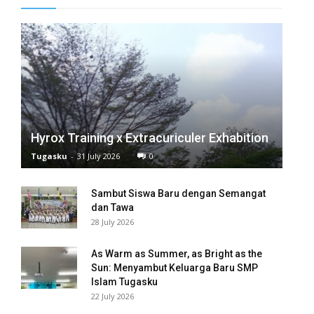
panel
panel
panel
panel
panel
Hyrox Training x Extracuriculer Exhabition
Tugasku
-
31 July 2026
0
panel
Sambut Siswa Baru dengan Semangat
panel
dan Tawa
28 July 2026
panel
panel
As Warm as Summer, as Bright as the
Sun: Menyambut Keluarga Baru SMP
Islam Tugasku
panel
22 July 2026
panel