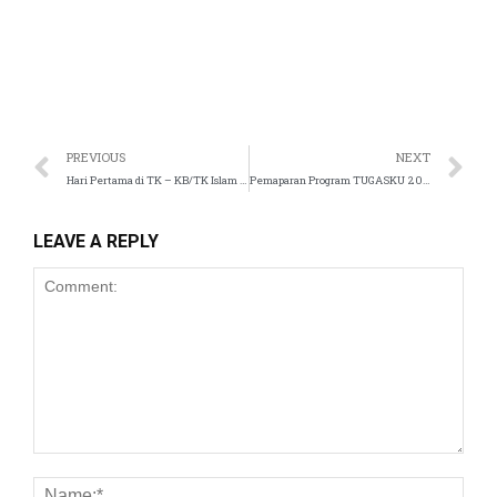
panel
atın al
st
PREVIOUS
NEXT
Hari Pertama di TK – KB/TK Islam Tugasku
Pemaparan Program TUGASKU 2019/2020 – Sekolah Islam Tugasku
Panel
LEAVE A REPLY
panel
u
panel
panel