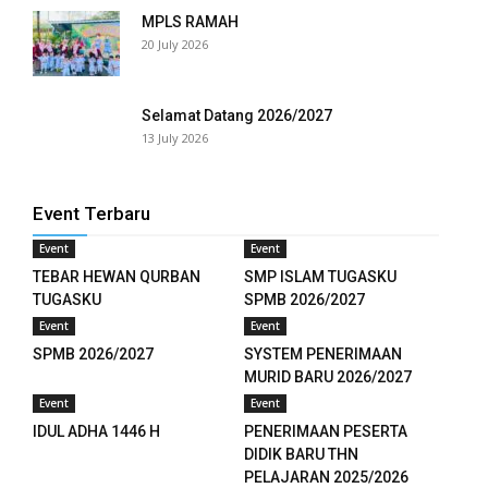
MPLS RAMAH
panel
20 July 2026
panel
Selamat Datang 2026/2027
panel
13 July 2026
panel
Event Terbaru
panel
Event
Event
panel
TEBAR HEWAN QURBAN
SMP ISLAM TUGASKU
TUGASKU
SPMB 2026/2027
panel
Event
Event
SPMB 2026/2027
SYSTEM PENERIMAAN
panel
MURID BARU 2026/2027
Event
Event
panel
IDUL ADHA 1446 H
PENERIMAAN PESERTA
panel
DIDIK BARU THN
PELAJARAN 2025/2026