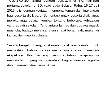
TUGASKU-SD, Sama dengan adik-adik di TK, hari-hari
pertama sekolah di SD, yaitu pada Selasa- Rabu, 16-17 Juli
2018, diisi dengan kegiatan mengenal teman dan lingkungan
bagi peserta didik baru. Sementara untuk peserta didik lama,
ink
mereka juga belajar kembali tentang beberapa kebiasaan
yang ada di sekolah. Yang antara lain adalah budaya masuk
mushola, budaya melaksanakan shalat berjamaah, makan di
kantin, dan juga kepulangan.
Secara bergelombang, anak-anak melakukan simulai untuk
atın al
memastikan bahwa mereka memahami apa yang menjadi
ekspektasi. Kita berharap semoga tahun pelajaran ini
Panel
menjadi tahun yang menggairahkan bagi komunitas Tugasku
dalam meraih cita-citanya. Amin.
Panel
escort
Panel