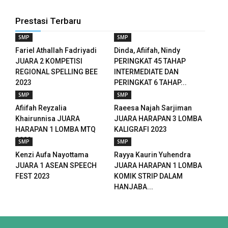
panel
Prestasi Terbaru
panel
SMP
SMP
panel
Fariel Athallah Fadriyadi
Dinda, Afiifah, Nindy
JUARA 2 KOMPETISI
PERINGKAT 45 TAHAP
panel
REGIONAL SPELLING BEE
INTERMEDIATE DAN
2023
PERINGKAT 6 TAHAP...
panel
SMP
SMP
Afiifah Reyzalia
Raeesa Najah Sarjiman
panel
Khairunnisa JUARA
JUARA HARAPAN 3 LOMBA
HARAPAN 1 LOMBA MTQ
KALIGRAFI 2023
panel
2023
SMP
SMP
Kenzi Aufa Nayottama
Rayya Kaurin Yuhendra
panel
JUARA 1 ASEAN SPEECH
JUARA HARAPAN 1 LOMBA
FEST 2023
KOMIK STRIP DALAM
panel
HANJABA...
panel
panel