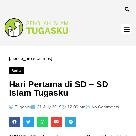
panel
[aioseo_breadcrumbs]
Berita
Panel
Hari Pertama di SD – SD
Islam Tugasku
Tugasku
21 July 2019
12:00 am
No Comments