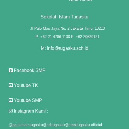
panel
Sekolah Islam Tugasku
panel
Jl Pulo Mas Jaya No. 2 Jakarta Timur 13210
panel
P: +62 21 4786 1130 F: +62 29629121
panel
M: info@tugasku.sch.id
panel
Facebook SMP
panel
panel
Youtube TK
panel
Youtube SMP
panel
Instagram Kami :
@pg.tkislamtugasku
@sditugasku
@smpitugasku.official