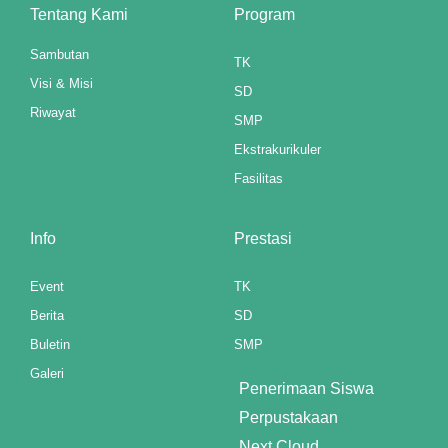
Tentang Kami
Program
panel
Sambutan
TK
panel
Visi & Misi
SD
panel
Riwayat
SMP
Ekstrakurikuler
panel
Fasilitas
u
aketleri
Info
Prestasi
atın al
Event
TK
Berita
SD
panel
Buletin
SMP
atın al
Galeri
Penerimaan Siswa
panel
Perpustakaan
panel
Next Cloud