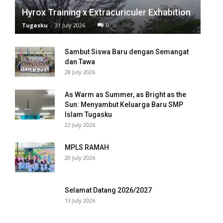
Hyrox Training x Extracuriculer Exhabition
 panel
Tugasku
-
31 July 2026
0
 panel
Sambut Siswa Baru dengan Semangat
 panel
dan Tawa
28 July 2026
 panel
As Warm as Summer, as Bright as the
 panel
Sun: Menyambut Keluarga Baru SMP
Islam Tugasku
 panel
22 July 2026
 panel
MPLS RAMAH
20 July 2026
 panel
 panel
Selamat Datang 2026/2027
13 July 2026
 panel