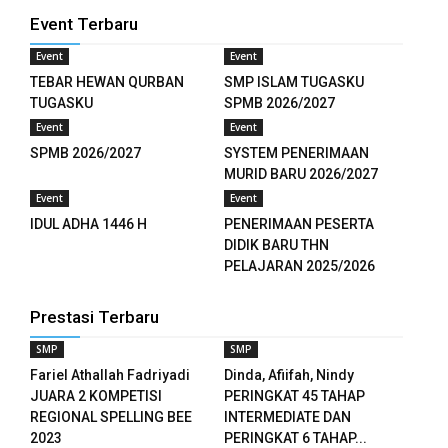
 panel
Event Terbaru
 panel
Event
Event
TEBAR HEWAN QURBAN
SMP ISLAM TUGASKU
 panel
TUGASKU
SPMB 2026/2027
Event
Event
 panel
SPMB 2026/2027
SYSTEM PENERIMAAN
MURID BARU 2026/2027
 panel
Event
Event
 panel
IDUL ADHA 1446 H
PENERIMAAN PESERTA
DIDIK BARU THN
 panel
PELAJARAN 2025/2026
 panel
Prestasi Terbaru
 panel
SMP
SMP
Fariel Athallah Fadriyadi
Dinda, Afiifah, Nindy
 panel
JUARA 2 KOMPETISI
PERINGKAT 45 TAHAP
REGIONAL SPELLING BEE
INTERMEDIATE DAN
 panel
2023
PERINGKAT 6 TAHAP...