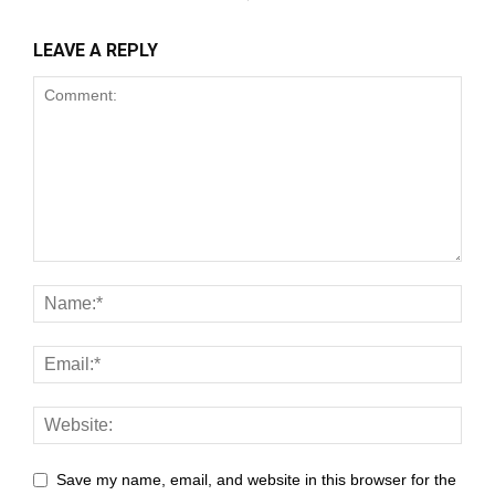
 panel
LEAVE A REPLY
 panel
 panel
 panel
 panel
 panel
 panel
 panel
 panel
 panel
 panel
Save my name, email, and website in this browser for the