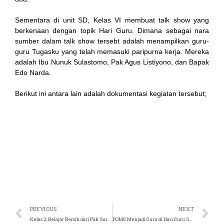
 panel
Sementara di unit SD, Kelas VI membuat talk show yang
berkenaan dengan topik Hari Guru. Dimana sebagai nara
satın al
sumber dalam talk show tersebt adalah menampilkan guru-
guru Tugasku yang telah memasuki paripurna kerja. Mereka
st
adalah Ibu Nunuk Sulastomo, Pak Agus Listiyono, dan Bapak
Edo Narda.
 Panel
Berikut ini antara lain adalah dokumentasi kegiatan tersebut;
 panel
ku
 panel
 panel
PREVIOUS
NEXT
Kelas 2 Belajar Bersih dari Pak Suroso Sekolah Islam Tugasku
POMG Menjadi Guru di Hari Guru Sekolah Islam Tugasku