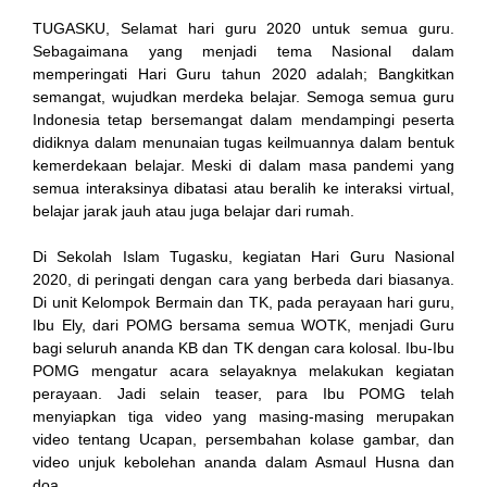
TUGASKU, Selamat hari guru 2020 untuk semua guru.
Sebagaimana yang menjadi tema Nasional dalam
link
memperingati Hari Guru tahun 2020 adalah; Bangkitkan
semangat, wujudkan merdeka belajar. Semoga semua guru
Indonesia tetap bersemangat dalam mendampingi peserta
didiknya dalam menunaian tugas keilmuannya dalam bentuk
kemerdekaan belajar. Meski di dalam masa pandemi yang
semua interaksinya dibatasi atau beralih ke interaksi virtual,
satın al
belajar jarak jauh atau juga belajar dari rumah.
 Panel
Di Sekolah Islam Tugasku, kegiatan Hari Guru Nasional
2020, di peringati dengan cara yang berbeda dari biasanya.
 Panel
Di unit Kelompok Bermain dan TK, pada perayaan hari guru,
Ibu Ely, dari POMG bersama semua WOTK, menjadi Guru
escort
bagi seluruh ananda KB dan TK dengan cara kolosal. Ibu-Ibu
POMG mengatur acara selayaknya melakukan kegiatan
 Panel
perayaan. Jadi selain teaser, para Ibu POMG telah
menyiapkan tiga video yang masing-masing merupakan
video tentang Ucapan, persembahan kolase gambar, dan
video unjuk kebolehan ananda dalam Asmaul Husna dan
doa.