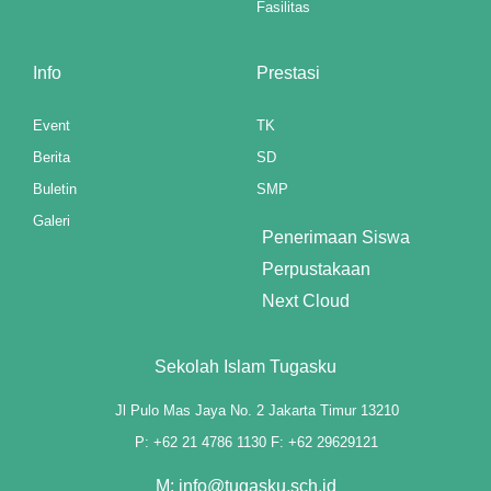
Fasilitas
 panel
Info
Prestasi
 panel
Event
TK
 panel
Berita
SD
 panel
Buletin
SMP
Galeri
 panel
Penerimaan Siswa
Perpustakaan
 panel
Next Cloud
 panel
 panel
Sekolah Islam Tugasku
 panel
Jl Pulo Mas Jaya No. 2 Jakarta Timur 13210
P: +62 21 4786 1130 F: +62 29629121
M: info@tugasku.sch.id