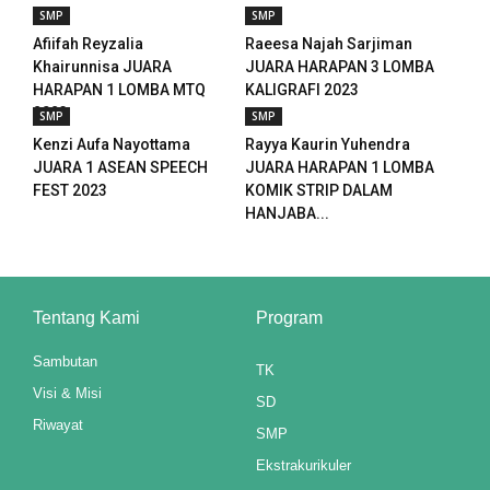
SMP
SMP
 panel
Afiifah Reyzalia
Raeesa Najah Sarjiman
Khairunnisa JUARA
JUARA HARAPAN 3 LOMBA
 panel
HARAPAN 1 LOMBA MTQ
KALIGRAFI 2023
2023
SMP
SMP
 panel
Kenzi Aufa Nayottama
Rayya Kaurin Yuhendra
 panel
JUARA 1 ASEAN SPEECH
JUARA HARAPAN 1 LOMBA
FEST 2023
KOMIK STRIP DALAM
ku
HANJABA...
paketleri
satın al
Tentang Kami
Program
 panel
Sambutan
TK
Visi & Misi
satın al
SD
Riwayat
SMP
 panel
Ekstrakurikuler
 panel