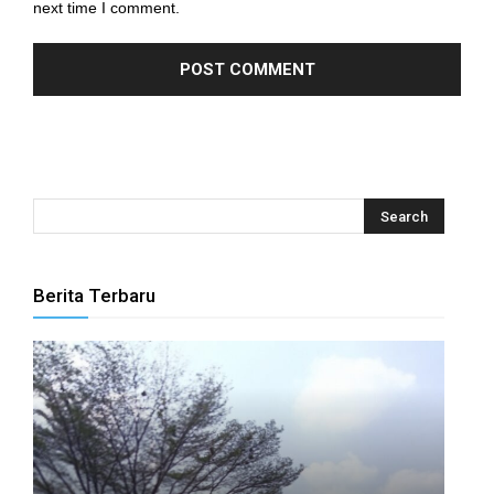
next time I comment.
 panel
 panel
 panel
 panel
 panel
 panel
Berita Terbaru
 panel
 panel
 panel
 panel
 panel