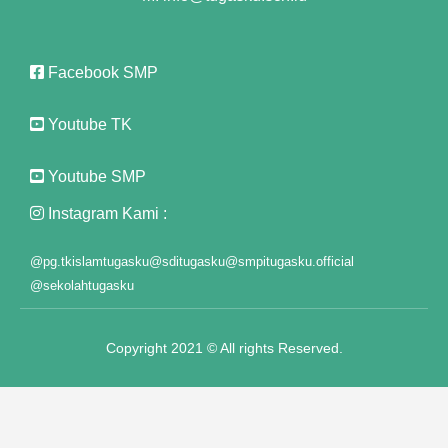
 Panel
ast
Facebook SMP
 Panel
Youtube TK
 Panel
Youtube SMP
 Panel
Instagram Kami :
 Panel
@pg.tkislamtugasku
@sditugasku
@smpitugasku.official
 Panel
@sekolahtugasku
 Panel
 Panel
Copyright 2021 © All rights Reserved.
 Panel
 panel