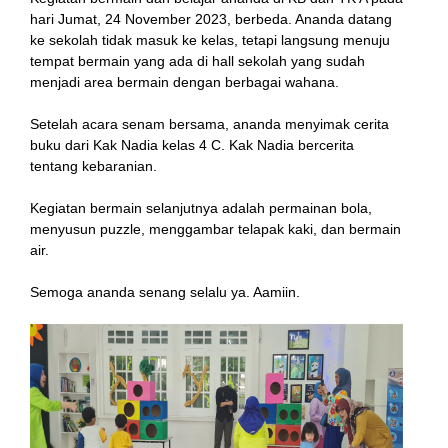
hari Jumat, 24 November 2023, berbeda. Ananda datang
ke sekolah tidak masuk ke kelas, tetapi langsung menuju
tempat bermain yang ada di hall sekolah yang sudah
nk
menjadi area bermain dengan berbagai wahana.
Setelah acara senam bersama, ananda menyimak cerita
buku dari Kak Nadia kelas 4 C. Kak Nadia bercerita
tentang kebaranian.
tın al
Kegiatan bermain selanjutnya adalah permainan bola,
menyusun puzzle, menggambar telapak kaki, dan bermain
anel
air.
anel
Semoga ananda senang selalu ya. Aamiin.
cort
anel