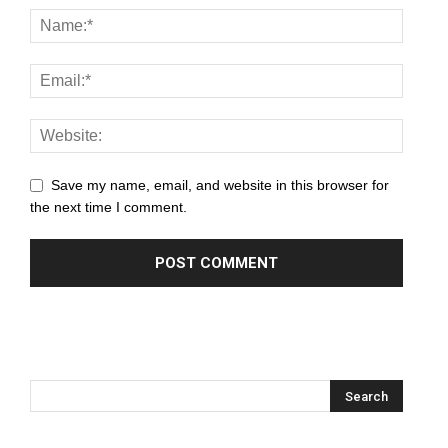
anel
anel
anel
anel
Save my name, email, and website in this browser for
anel
the next time I comment.
anel
anel
anel
anel
anel
anel