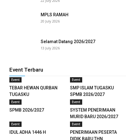
22 July 2026
anel
MPLS RAMAH
anel
20 July 2026
anel
Selamat Datang 2026/2027
anel
13 July 2026
anel
anel
Event Terbaru
Event
Event
anel
TEBAR HEWAN QURBAN
SMP ISLAM TUGASKU
TUGASKU
SPMB 2026/2027
anel
Event
Event
anel
SPMB 2026/2027
SYSTEM PENERIMAAN
MURID BARU 2026/2027
anel
Event
Event
IDUL ADHA 1446 H
PENERIMAAN PESERTA
anel
DIDIK BARU THN