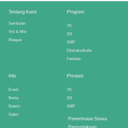
anel
Tentang Kami
Program
anel
Sambutan
TK
Visi & Misi
SD
anel
Riwayat
SMP
anel
Ekstrakurikuler
anel
Fasilitas
anel
Info
Prestasi
anel
Event
TK
anel
Berita
SD
Buletin
SMP
anel
Galeri
Penerimaan Siswa
Perpustakaan