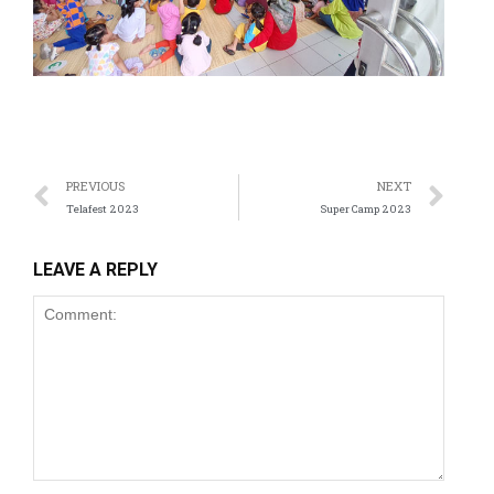
anel
anel
anel
anel
PREVIOUS
NEXT
anel
Telafest 2023
Super Camp 2023
anel
LEAVE A REPLY
anel
anel
anel
anel
anel