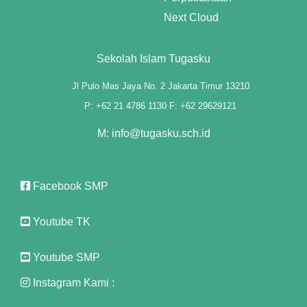
anel
Next Cloud
t
Sekolah Islam Tugasku
anel
Jl Pulo Mas Jaya No. 2 Jakarta Timur 13210
anel
P: +62 21 4786 1130 F: +62 29629121
anel
M: info@tugasku.sch.id
anel
anel
Facebook SMP
anel
Youtube TK
anel
Youtube SMP
anel
Instagram Kami :
anel