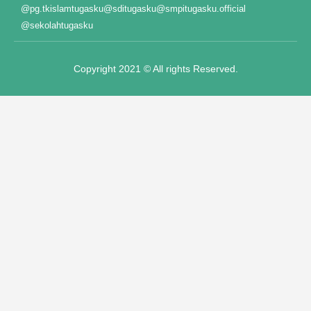
@pg.tkislamtugasku
@sditugasku
@smpitugasku.official
t"
@sekolahtugasku
Copyright 2021 © All rights Reserved.
anel
anel
iş