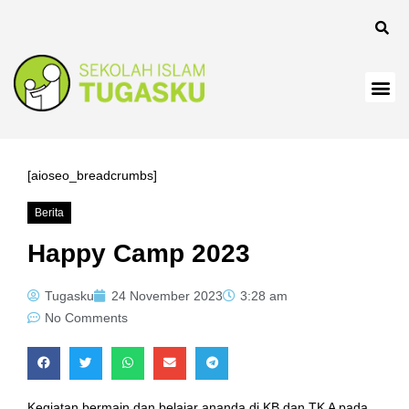
anel
[aioseo_breadcrumbs]
Berita
anel
Happy Camp 2023
Tugasku
24 November 2023
3:28 am
No Comments
Kegiatan bermain dan belajar ananda di KB dan TK A pada