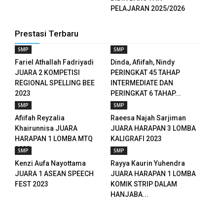
PELAJARAN 2025/2026
anel
anel
Prestasi Terbaru
SMP
SMP
anel
Fariel Athallah Fadriyadi
Dinda, Afiifah, Nindy
JUARA 2 KOMPETISI
PERINGKAT 45 TAHAP
anel
REGIONAL SPELLING BEE
INTERMEDIATE DAN
2023
PERINGKAT 6 TAHAP...
SMP
SMP
ketleri
Afiifah Reyzalia
Raeesa Najah Sarjiman
Khairunnisa JUARA
JUARA HARAPAN 3 LOMBA
tın al
HARAPAN 1 LOMBA MTQ
KALIGRAFI 2023
2023
SMP
SMP
anel
Kenzi Aufa Nayottama
Rayya Kaurin Yuhendra
JUARA 1 ASEAN SPEECH
JUARA HARAPAN 1 LOMBA
tın al
FEST 2023
KOMIK STRIP DALAM
HANJABA...
anel
anel