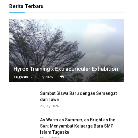
Berita Terbaru
anel
anel
anel
anel
anel
Hyrox Training x Extracuriculer Exhabition
anel
Tugasku
-
31 July 2026
0
anel
Sambut Siswa Baru dengan Semangat
dan Tawa
anel
28 July 2026
anel
As Warm as Summer, as Bright as the
Sun: Menyambut Keluarga Baru SMP
anel
Islam Tugasku