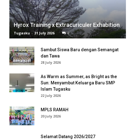
l
Hyrox Training x Extracuriculer Exhabition
l
Tugasku
-
31 July 2026
0
l
Sambut Siswa Baru dengan Semangat
l
dan Tawa
28 July 2026
l
As Warm as Summer, as Bright as the
l
Sun: Menyambut Keluarga Baru SMP
Islam Tugasku
l
22 July 2026
l
MPLS RAMAH
20 July 2026
l
l
Selamat Datang 2026/2027