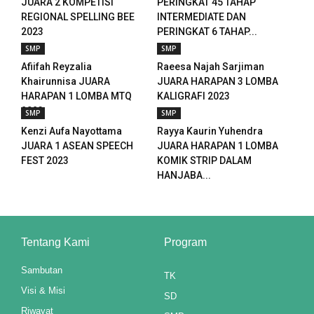
JUARA 2 KOMPETISI
PERINGKAT 45 TAHAP
REGIONAL SPELLING BEE
INTERMEDIATE DAN
l
2023
PERINGKAT 6 TAHAP...
l
SMP
SMP
Afiifah Reyzalia
Raeesa Najah Sarjiman
l
Khairunnisa JUARA
JUARA HARAPAN 3 LOMBA
HARAPAN 1 LOMBA MTQ
KALIGRAFI 2023
l
2023
SMP
SMP
Kenzi Aufa Nayottama
Rayya Kaurin Yuhendra
JUARA 1 ASEAN SPEECH
JUARA HARAPAN 1 LOMBA
FEST 2023
KOMIK STRIP DALAM
leri
HANJABA...
 al
l
Tentang Kami
Program
 al
Sambutan
TK
l
Visi & Misi
SD
Riwayat
l