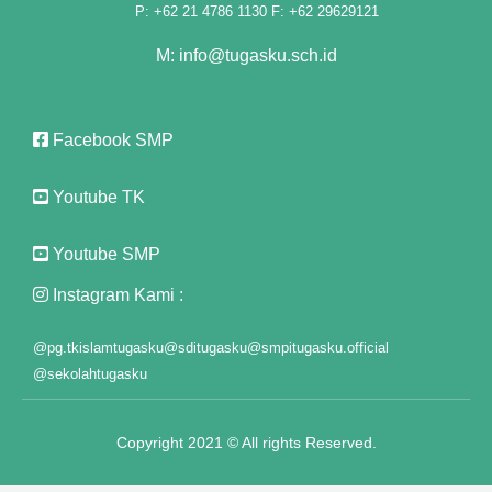
l
P: +62 21 4786 1130 F: +62 29629121
M: info@tugasku.sch.id
l
Facebook SMP
l
l
Youtube TK
l
Youtube SMP
l
Instagram Kami :
l
@pg.tkislamtugasku
@sditugasku
@smpitugasku.official
@sekolahtugasku
l
l
Copyright 2021 © All rights Reserved.
l