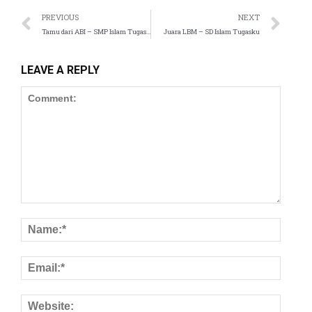
l
PREVIOUS
NEXT
Tamu dari ABI – SMP Islam Tugasku
Juara LBM – SD Islam Tugasku
l
l
LEAVE A REPLY
l
l
l
l
l
l
l
l