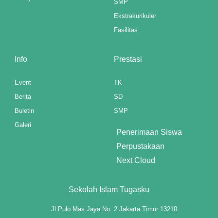
SMP
Ekstrakurikuler
l
Fasilitas
l
Info
Prestasi
l
l
Event
TK
Berita
SD
l
Buletin
SMP
l
Galeri
Penerimaan Siswa
l
Perpustakaan
Next Cloud
l
l
Sekolah Islam Tugasku
Jl Pulo Mas Jaya No. 2 Jakarta Timur 13210