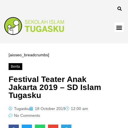
l
[aioseo_breadcrumbs]
Berita
l
Festival Teater Anak
Jakarta 2019 – SD Islam
Tugasku
Tugasku
18 October 2019
12:00 am
No Comments