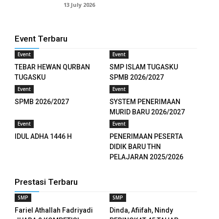
13 July 2026
l
l
Event Terbaru
l
Event
Event
l
TEBAR HEWAN QURBAN
SMP ISLAM TUGASKU
TUGASKU
SPMB 2026/2027
l
Event
Event
SPMB 2026/2027
SYSTEM PENERIMAAN
l
MURID BARU 2026/2027
Event
Event
l
IDUL ADHA 1446 H
PENERIMAAN PESERTA
DIDIK BARU THN
l
PELAJARAN 2025/2026
l
Prestasi Terbaru
l
SMP
SMP
Fariel Athallah Fadriyadi
Dinda, Afiifah, Nindy
l