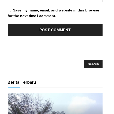
l
Save my name, email, and website in this browser
for the next time I comment.
l
l
l
l
l
l
l
Berita Terbaru
l
l
l