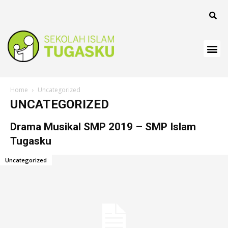
nk
nk
nk
nk panel
Home
Uncategorized
nk
UNCATEGORIZED
nk
Drama Musikal SMP 2019 – SMP Islam
nk Panel
Tugasku
nk
Uncategorized
nk
nk
nk