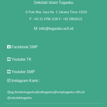
Sekolah Islam Tugasku
nk panel
Jl Pulo Mas Jaya No. 2 Jakarta Timur 13210
nk panel
P: +62 21 4786 1130 F: +62 29629121
nk panel
M: info@tugasku.sch.id
nk panel
 Oku
Facebook SMP
nk paketleri
Youtube TK
nk satın al
Youtube SMP
nk panel
Instagram Kami :
nk satın al
@pg.tkislamtugasku
@sditugasku
@smpitugasku.official
nk panel
@sekolahtugasku
nk panel