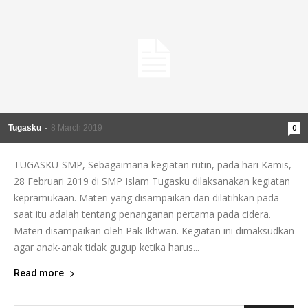
nk panel
nk satın al
meast
nk Panel
Tugasku
-
8 March 2019
0
nk
TUGASKU-SMP, Sebagaimana kegiatan rutin, pada hari Kamis,
nk panel
28 Februari 2019 di SMP Islam Tugasku dilaksanakan kegiatan
kepramukaan. Materi yang disampaikan dan dilatihkan pada
 oku
saat itu adalah tentang penanganan pertama pada cidera.
nk panel
Materi disampaikan oleh Pak Ikhwan. Kegiatan ini dimaksudkan
agar anak-anak tidak gugup ketika harus...
nk panel
Read more
ati