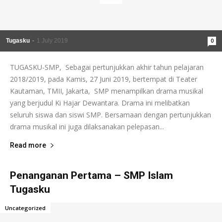
nk
acklink
Tugasku
-
1 July 2019
0
nk
TUGASKU-SMP, Sebagai pertunjukkan akhir tahun pelajaran
nk
2018/2019, pada Kamis, 27 Juni 2019, bertempat di Teater
Kautaman, TMII, Jakarta, SMP menampilkan drama musikal
nk satın al
yang berjudul Ki Hajar Dewantara. Drama ini melibatkan
seluruh siswa dan siswi SMP. Bersamaan dengan pertunjukkan
nk Panel
drama musikal ini juga dilaksanakan pelepasan...
nk Panel
Read more
ca escort
Penanganan Pertama – SMP Islam
nk Panel
Tugasku
nk
Uncategorized
nk