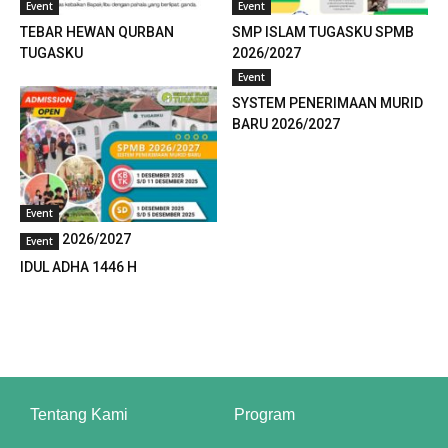
Event
Event
TEBAR HEWAN QURBAN
SMP ISLAM TUGASKU SPMB
nk panel
TUGASKU
2026/2027
Event
nk panel
SYSTEM PENERIMAAN MURID
nk panel
BARU 2026/2027
nk panel
nk panel
Event
SPMB 2026/2027
Event
nk panel
IDUL ADHA 1446 H
nk panel
nk panel
nk panel
Tentang Kami
Program
nk panel