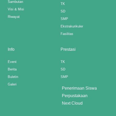
Sambutan
nk panel
TK
Visi & Misi
SD
nk panel
Riwayat
SMP
nk panel
Ekstrakurikuler
Fasilitas
nk panel
nk panel
Info
Prestasi
nk panel
Event
TK
nk panel
Berita
SD
Buletin
SMP
nk panel
Galeri
Penerimaan Siswa
nk panel
Perpustakaan
nk panel
Next Cloud
nk panel