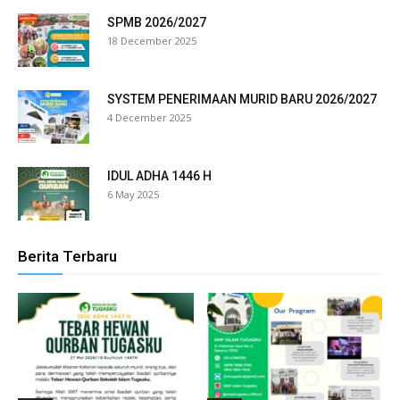
nk panel
SPMB 2026/2027
18 December 2025
nk panel
nk panel
SYSTEM PENERIMAAN MURID BARU 2026/2027
4 December 2025
nk panel
nk panel
IDUL ADHA 1446 H
6 May 2025
nk panel
nk panel
Berita Terbaru
nk panel
nk panel
nk panel
nk panel