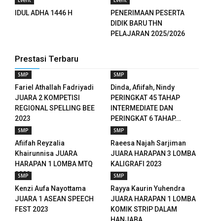
Event
Event
IDUL ADHA 1446 H
PENERIMAAN PESERTA
DIDIK BARU THN
PELAJARAN 2025/2026
Prestasi Terbaru
SMP
SMP
Fariel Athallah Fadriyadi
Dinda, Afiifah, Nindy
JUARA 2 KOMPETISI
PERINGKAT 45 TAHAP
REGIONAL SPELLING BEE
INTERMEDIATE DAN
2023
PERINGKAT 6 TAHAP...
SMP
SMP
Afiifah Reyzalia
Raeesa Najah Sarjiman
Khairunnisa JUARA
JUARA HARAPAN 3 LOMBA
HARAPAN 1 LOMBA MTQ
KALIGRAFI 2023
2023
SMP
SMP
Kenzi Aufa Nayottama
Rayya Kaurin Yuhendra
JUARA 1 ASEAN SPEECH
JUARA HARAPAN 1 LOMBA
FEST 2023
KOMIK STRIP DALAM
HANJABA...