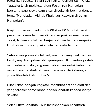
Pada hari Selasa, 2 April 2024 alhamdulillah KB-TK Islam
Tugasku telah melaksanakan Pesantren Ramadan
bersama para siswa dam siswi di sekolah tercinta dengan
tema “Meneladani Akhlak Khulafaur Rasyidin di Bulan
Ramadan”.
Pagi hari, ananda kelompok KB dan TK A melaksanakan
pesantren ramadan diawali dengan praktek membayar
zakat, latihan sholat ‘Ied berjamaah, serta mendengarkan
khotbah yang disampaikan oleh ananda Ammar.
Selesai rangkaian sholat ‘Ied, ananda menyimak pentas
kecil yang ditampilkan oleh guru-guru TK B tentang salah
satu sahabat nabi yang membeli sumur untuk kebutuhan
seluruh warga Madinah yang pada saat itu kekeringan,
yakni Khalifah Ustman bin Affan.
Dilanjutkan dengan kegiatan membuat art and craft dan
yang terakhir penyerahan hadiah lebaran kepada warga
sekolah.
Selanjutnya, ananda TK B melaksanakan pesantren