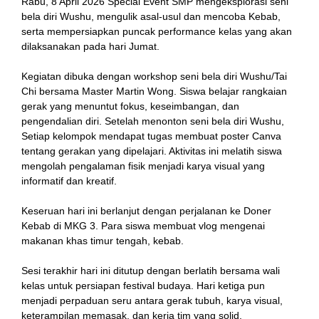
Rabu, 8 April 2026 Special Event SMP mengeksplorasi seni
bela diri Wushu, mengulik asal-usul dan mencoba Kebab,
serta mempersiapkan puncak performance kelas yang akan
dilaksanakan pada hari Jumat.
Kegiatan dibuka dengan workshop seni bela diri Wushu/Tai
Chi bersama Master Martin Wong. Siswa belajar rangkaian
gerak yang menuntut fokus, keseimbangan, dan
pengendalian diri. Setelah menonton seni bela diri Wushu,
Setiap kelompok mendapat tugas membuat poster Canva
tentang gerakan yang dipelajari. Aktivitas ini melatih siswa
mengolah pengalaman fisik menjadi karya visual yang
informatif dan kreatif.
Keseruan hari ini berlanjut dengan perjalanan ke Doner
Kebab di MKG 3. Para siswa membuat vlog mengenai
makanan khas timur tengah, kebab.
Sesi terakhir hari ini ditutup dengan berlatih bersama wali
kelas untuk persiapan festival budaya. Hari ketiga pun
menjadi perpaduan seru antara gerak tubuh, karya visual,
keterampilan memasak, dan kerja tim yang solid.