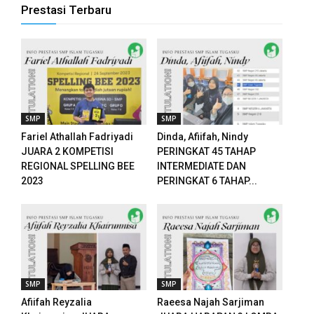
Prestasi Terbaru
SMP
SMP
Fariel Athallah Fadriyadi
Dinda, Afiifah, Nindy
JUARA 2 KOMPETISI
PERINGKAT 45 TAHAP
REGIONAL SPELLING BEE
INTERMEDIATE DAN
2023
PERINGKAT 6 TAHAP...
SMP
SMP
Afiifah Reyzalia
Raeesa Najah Sarjiman