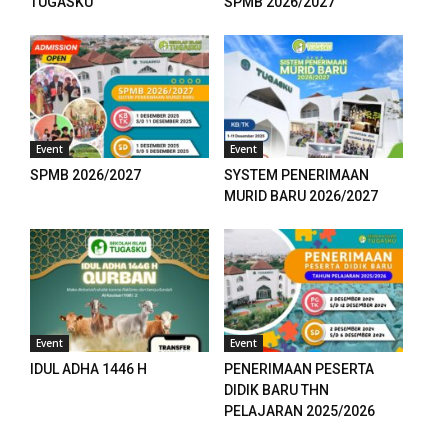
TUGASKU
SPMB 2026/2027
Event
Event
SPMB 2026/2027
SYSTEM PENERIMAAN
MURID BARU 2026/2027
nloader
Event
Event
IDUL ADHA 1446 H
PENERIMAAN PESERTA
DIDIK BARU THN
PELAJARAN 2025/2026