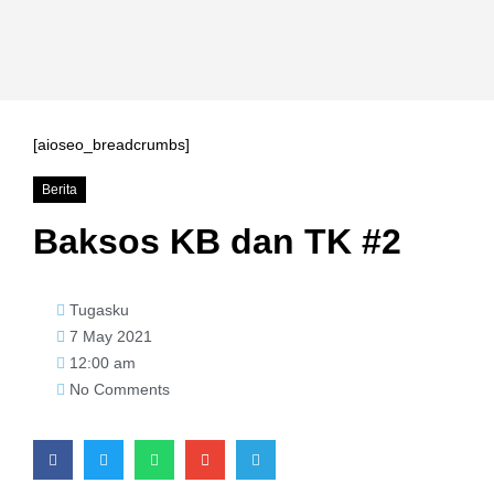
Hacklink
Hacklink
Hacklink
[aioseo_breadcrumbs]
Hacklink panel
Berita
Hacklink
Baksos KB dan TK #2
Hacklink
Hacklink Panel
Tugasku
Hacklink
7 May 2021
12:00 am
Hacklink
No Comments
Hacklink
Hacklink