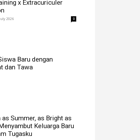
ining x Extracuriculer
on
July 2026
0
Siswa Baru dengan
t dan Tawa
as Summer, as Bright as
 Menyambut Keluarga Baru
am Tugasku