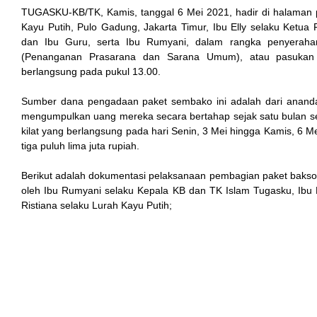
TUGASKU-KB/TK, Kamis, tanggal 6 Mei 2021, hadir di halaman par
Hacklink
Kayu Putih, Pulo Gadung, Jakarta Timur, Ibu Elly selaku Ke
dan Ibu Guru, serta Ibu Rumyani, dalam rangka penyera
Buy Hacklink
(Penanganan Prasarana dan Sarana Umum), atau pasukan 
berlangsung pada pukul 13.00.
Hacklink
Sumber dana pengadaan paket sembako ini adalah dari ananda K
Hacklink
mengumpulkan uang mereka secara bertahap sejak satu bulan s
kilat yang berlangsung pada hari Senin, 3 Mei hingga Kamis, 6 M
Hacklink satın al
tiga puluh lima juta rupiah.
Hacklink Panel
Berikut adalah dokumentasi pelaksanaan pembagian paket baksos
oleh Ibu Rumyani selaku Kepala KB dan TK Islam Tugasku, Ibu 
Hacklink Panel
Ristiana selaku Lurah Kayu Putih;
sapanca escort
Hacklink Panel
Hacklink
Hacklink