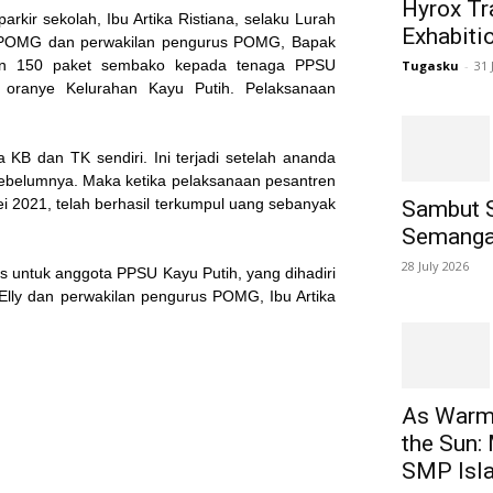
Hyrox Tra
kir sekolah, Ibu Artika Ristiana, selaku Lurah
Exhabiti
tua POMG dan perwakilan pengurus POMG, Bapak
han 150 paket sembako kepada tenaga PPSU
Tugasku
-
31 
oranye Kelurahan Kayu Putih. Pelaksanaan
B dan TK sendiri. Ini terjadi setelah ananda
ebelumnya. Maka ketika pelaksanaan pesantren
ei 2021, telah berhasil terkumpul uang sebanyak
Sambut 
Semanga
28 July 2026
 untuk anggota PPSU Kayu Putih, yang dihadiri
Elly dan perwakilan pengurus POMG, Ibu Artika
As Warm 
the Sun:
SMP Isl