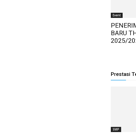
Event
PENERI
BARU T
2025/20
Prestasi T
SMP