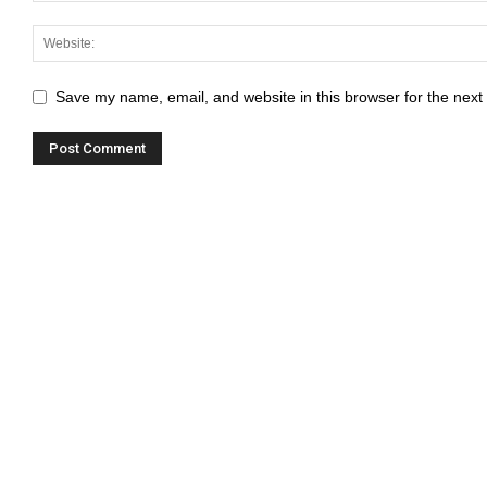
Hacklink panel
Hacklink panel
Save my name, email, and website in this browser for the next
Hacklink panel
Hacklink panel
Hacklink panel
Hacklink panel
Hacklink panel
Hacklink panel
Hacklink panel
Hacklink panel
Hacklink panel