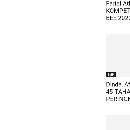
Fariel A
KOMPET
BEE 202
SMP
Dinda, A
45 TAH
PERINGK