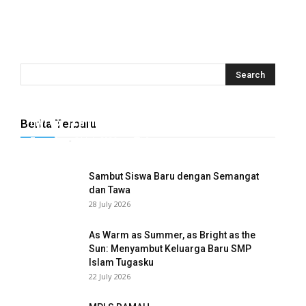
Hyrox Training x Extracuriculer Exhabition
Berita Terbaru
Tugasku
-
31 July 2026
0
Sambut Siswa Baru dengan Semangat
dan Tawa
28 July 2026
As Warm as Summer, as Bright as the
Sun: Menyambut Keluarga Baru SMP
Islam Tugasku
22 July 2026