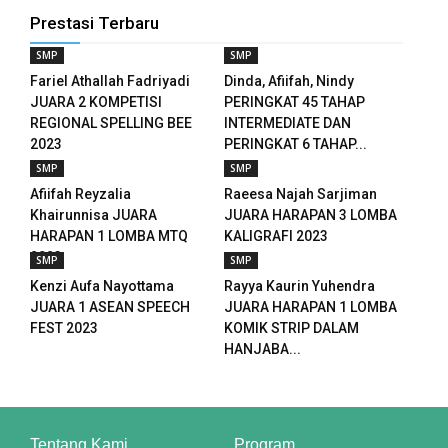
nloader
Prestasi Terbaru
SMP
SMP
Fariel Athallah Fadriyadi
Dinda, Afiifah, Nindy
JUARA 2 KOMPETISI
PERINGKAT 45 TAHAP
REGIONAL SPELLING BEE
INTERMEDIATE DAN
2023
PERINGKAT 6 TAHAP...
SMP
SMP
Afiifah Reyzalia
Raeesa Najah Sarjiman
Khairunnisa JUARA
JUARA HARAPAN 3 LOMBA
HARAPAN 1 LOMBA MTQ
KALIGRAFI 2023
2023
SMP
SMP
Kenzi Aufa Nayottama
Rayya Kaurin Yuhendra
JUARA 1 ASEAN SPEECH
JUARA HARAPAN 1 LOMBA
FEST 2023
KOMIK STRIP DALAM
HANJABA...
Tentang Kami
Program