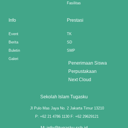
Fasilitas
ink panel
ink panel
Info
Prestasi
ink panel
Event
TK
Berita
SD
ink panel
Buletin
SMP
l Oku
Galeri
Penerimaan Siswa
ink paketleri
Perpustakaan
nk satın al
Next Cloud
ink panel
Sekolah Islam Tugasku
nk satın al
Jl Pulo Mas Jaya No. 2 Jakarta Timur 13210
ink panel
P: +62 21 4786 1130 F: +62 29629121
ink panel
M: info@tugasku.sch.id