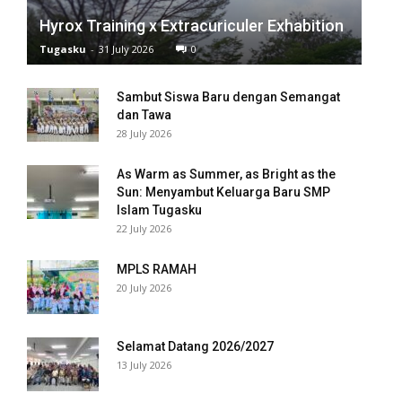
ink panel
Hyrox Training x Extracuriculer Exhabition
Tugasku
-
31 July 2026
0
ink panel
Sambut Siswa Baru dengan Semangat
ink panel
dan Tawa
28 July 2026
ink panel
ink panel
As Warm as Summer, as Bright as the
Sun: Menyambut Keluarga Baru SMP
Islam Tugasku
ink panel
22 July 2026
ink panel
MPLS RAMAH
ink panel
20 July 2026
ink panel
Selamat Datang 2026/2027
ink panel
13 July 2026
ink panel