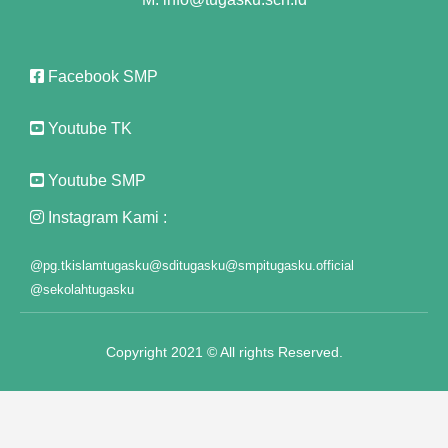
ink panel
Facebook SMP
ink panel
ink panel
Youtube TK
ink panel
Youtube SMP
ink panel
Instagram Kami :
ink panel
@pg.tkislamtugasku
@sditugasku
@smpitugasku.official
@sekolahtugasku
ink panel
ink panel
Copyright 2021 © All rights Reserved.
ink panel
y