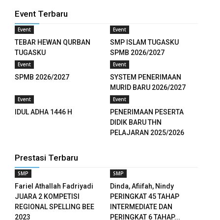
Event Terbaru
ink panel
Event
Event
ink panel
TEBAR HEWAN QURBAN
SMP ISLAM TUGASKU
TUGASKU
SPMB 2026/2027
ink panel
Event
Event
SPMB 2026/2027
SYSTEM PENERIMAAN
ink panel
MURID BARU 2026/2027
Event
Event
ink panel
IDUL ADHA 1446 H
PENERIMAAN PESERTA
ink panel
DIDIK BARU THN
PELAJARAN 2025/2026
ink panel
Prestasi Terbaru
ink panel
SMP
SMP
ink panel
Fariel Athallah Fadriyadi
Dinda, Afiifah, Nindy
JUARA 2 KOMPETISI
PERINGKAT 45 TAHAP
ink panel
REGIONAL SPELLING BEE
INTERMEDIATE DAN
2023
PERINGKAT 6 TAHAP...