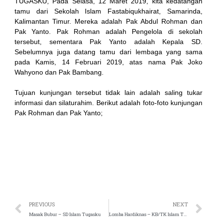
TUGASKU, Pada Selasa, 12 Maret 2019, kita kedatangan
tamu dari Sekolah Islam Fastabiqukhairat, Samarinda,
ink
Kalimantan Timur. Mereka adalah Pak Abdul Rohman dan
Pak Yanto. Pak Rohman adalah Pengelola di sekolah
acklink
tersebut, sementara Pak Yanto adalah Kepala SD.
Sebelumnya juga datang tamu dari lembaga yang sama
ink
pada Kamis, 14 Februari 2019, atas nama Pak Joko
Wahyono dan Pak Bambang.
ink
Tujuan kunjungan tersebut tidak lain adalah saling tukar
nk satın al
informasi dan silaturahim. Berikut adalah foto-foto kunjungan
Pak Rohman dan Pak Yanto;
ink Panel
ink Panel
ca escort
ink Panel
ink
PREVIOUS
NEXT
Masak Bubur – SD Islam Tugasku
Lomba Hardiknas – KB/TK Islam Tugasku
ink