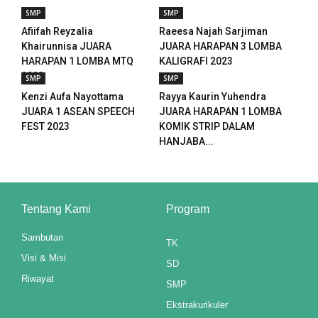
ink panel
SMP
SMP
Afiifah Reyzalia
Raeesa Najah Sarjiman
ink panel
Khairunnisa JUARA
JUARA HARAPAN 3 LOMBA
HARAPAN 1 LOMBA MTQ
KALIGRAFI 2023
ink panel
2023
SMP
SMP
Kenzi Aufa Nayottama
Rayya Kaurin Yuhendra
ink panel
JUARA 1 ASEAN SPEECH
JUARA HARAPAN 1 LOMBA
FEST 2023
KOMIK STRIP DALAM
ink panel
HANJABA...
ink panel
ink panel
Tentang Kami
Program
ink panel
Sambutan
TK
ink panel
Visi & Misi
SD
ink panel
Riwayat
SMP
Ekstrakurikuler
ink panel