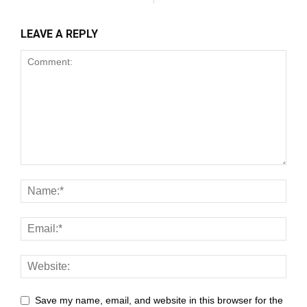
ink panel
LEAVE A REPLY
nk satın al
meast
ink Panel
ink
ink panel
 oku
ink panel
ink panel
nati
Save my name, email, and website in this browser for the