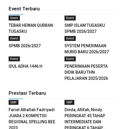
Event Terbaru
Event
Event
TEBAR HEWAN QURBAN
SMP ISLAM TUGASKU
TUGASKU
SPMB 2026/2027
Event
Event
SPMB 2026/2027
SYSTEM PENERIMAAN
MURID BARU 2026/2027
Event
Event
IDUL ADHA 1446 H
PENERIMAAN PESERTA
DIDIK BARU THN
downloader
PELAJARAN 2025/2026
Prestasi Terbaru
SMP
SMP
Fariel Athallah Fadriyadi
Dinda, Afiifah, Nindy
JUARA 2 KOMPETISI
PERINGKAT 45 TAHAP
REGIONAL SPELLING BEE
INTERMEDIATE DAN
2023
PERINGKAT 6 TAHAP...