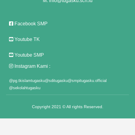
M: info@tugasku.sch.id
Facebook SMP
Youtube TK
Youtube SMP
Instagram Kami :
@pg.tkislamtugasku
@sditugasku
@smpitugasku.official
@sekolahtugasku
ı
t
Copyright 2021 © All rights Reserved.