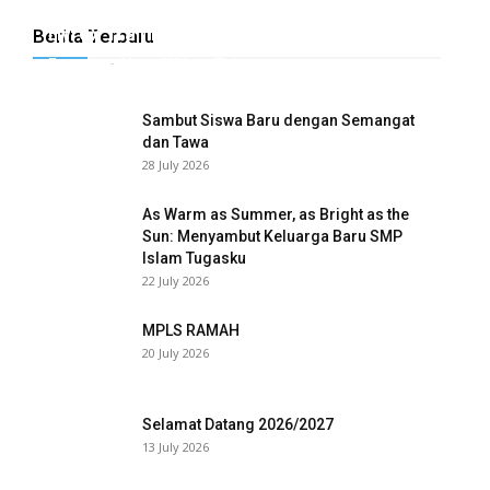
Hyrox Training x Extracuriculer Exhabition
Berita Terbaru
Tugasku
-
31 July 2026
0
Sambut Siswa Baru dengan Semangat
dan Tawa
28 July 2026
As Warm as Summer, as Bright as the
Sun: Menyambut Keluarga Baru SMP
Islam Tugasku
22 July 2026
MPLS RAMAH
20 July 2026
Selamat Datang 2026/2027
13 July 2026