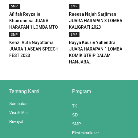
SMP
SMP
Afiifah Reyzalia
Raeesa Najah Sarjiman
Khairunnisa JUARA
JUARA HARAPAN 3 LOMBA
HARAPAN 1 LOMBA MTQ
KALIGRAFI 2023
2023
SMP
SMP
Kenzi Aufa Nayottama
Rayya Kaurin Yuhendra
JUARA 1 ASEAN SPEECH
JUARA HARAPAN 1 LOMBA
FEST 2023
KOMIK STRIP DALAM
HANJABA...
Tentang Kami
Program
Sambutan
TK
riş
Visi & Misi
SD
Riwayat
SMP
Ekstrakurikuler