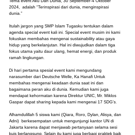
Tema event Aku Dan Dunia, 30 September-4 Oktober
2024, adalah “Terinspirasi dari dunia, menginspirasi
dunia.”
Itulah jargon yang SMP Islam Tugasku tentukan dalam
agenda special event kali ini. Special event musim ini kami
fokuskan membahas mengenai sustainability atau gaya
hidup yang berkelanjutan. Hal ini diwujudkan dalam tiga
fokus utama yaitu daur ulang, hemat energi, dan produk
ramah lingkungan.
Di hari pertama spesial event kami mengundang
narasumber dari Deutsche Welle, Ka Hanafi Untuk
membahas mengenai keadaan dunia saat ini dan
bagaimana peran aku di dunia. Kemudian kami juga
mendapat kehormatan karena Direktur UNIC, Mr. Miklos
Gaspar dapat sharing kepada kami mengenai 17 SDG’s.
Alhamdulillah 5 siswa kami (Qiara, Roro, Dylan, Alisya, dan
Adni) berkesempatan untuk mengunjungi kantor UN di
Jakarta karena dapat menjawab pertanyaan selama sesi
kuis berlangsung. Selain itu kami juga berbagi praktek baik