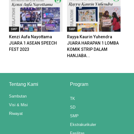
SMP
SMP
Kenzi Aufa Nayottama
Rayya Kaurin Yuhendra
JUARA 1 ASEAN SPEECH
JUARA HARAPAN 1 LOMBA
FEST 2023
KOMIK STRIP DALAM
HANJABA...
Tentang Kami
Program
Sambutan
TK
Visi & Misi
SD
Riwayat
SMP
riş
Ekstrakurikuler
Fasilitas