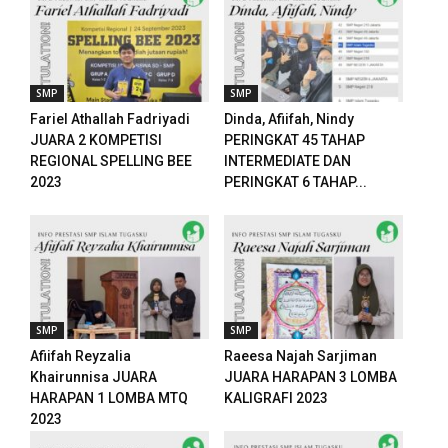
SMP
SMP
Fariel Athallah Fadriyadi
Dinda, Afiifah, Nindy
JUARA 2 KOMPETISI
PERINGKAT 45 TAHAP
REGIONAL SPELLING BEE
INTERMEDIATE DAN
2023
PERINGKAT 6 TAHAP...
downloader
SMP
SMP
Afiifah Reyzalia
Raeesa Najah Sarjiman
Khairunnisa JUARA
JUARA HARAPAN 3 LOMBA
HARAPAN 1 LOMBA MTQ
KALIGRAFI 2023
2023