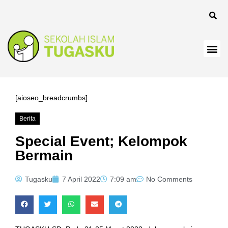
[aioseo_breadcrumbs]
Berita
Special Event; Kelompok
Bermain
Tugasku
7 April 2022
7:09 am
No Comments