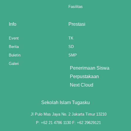
Fasilitas
Info
Prestasi
Event
TK
3 downloader
Berita
SD
Buletin
SMP
Galeri
Penerimaan Siswa
Perpustakaan
Next Cloud
Sekolah Islam Tugasku
Jl Pulo Mas Jaya No. 2 Jakarta Timur 13210
P: +62 21 4786 1130 F: +62 29629121