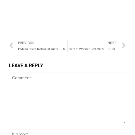
PREVIOUS
NEXT
Paduan Suara Kelas I-III Juara I – SD Islam Tugasku
Juara di Wonder Fest 2019 – SD Islam Tugasku
LEAVE A REPLY