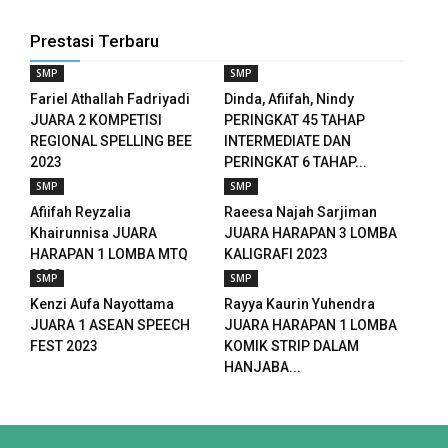
Prestasi Terbaru
SMP
SMP
Fariel Athallah Fadriyadi
Dinda, Afiifah, Nindy
JUARA 2 KOMPETISI
PERINGKAT 45 TAHAP
REGIONAL SPELLING BEE
INTERMEDIATE DAN
2023
PERINGKAT 6 TAHAP...
SMP
SMP
Afiifah Reyzalia
Raeesa Najah Sarjiman
Khairunnisa JUARA
JUARA HARAPAN 3 LOMBA
HARAPAN 1 LOMBA MTQ
KALIGRAFI 2023
2023
SMP
SMP
Kenzi Aufa Nayottama
Rayya Kaurin Yuhendra
JUARA 1 ASEAN SPEECH
JUARA HARAPAN 1 LOMBA
FEST 2023
KOMIK STRIP DALAM
HANJABA...