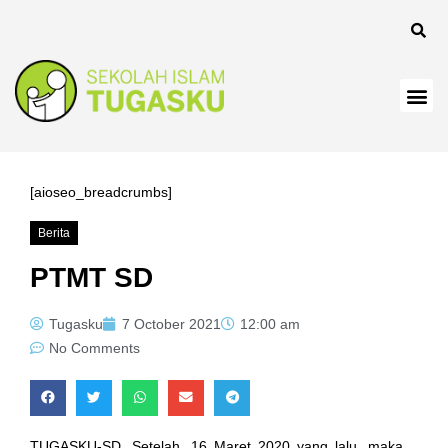
panel
[aioseo_breadcrumbs]
Berita
Panel
PTMT SD
Tugasku
7 October 2021
12:00 am
No Comments
TUGASKU-SD, Setelah, 16 Maret 2020 yang lalu, maka