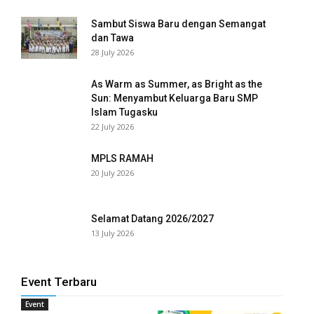
Sambut Siswa Baru dengan Semangat
panel
dan Tawa
28 July 2026
panel
As Warm as Summer, as Bright as the
panel
Sun: Menyambut Keluarga Baru SMP
Islam Tugasku
panel
22 July 2026
panel
MPLS RAMAH
20 July 2026
panel
panel
Selamat Datang 2026/2027
panel
13 July 2026
panel
Event Terbaru
panel
Event