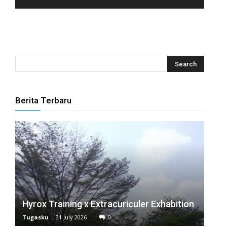
panel
panel
panel
panel
panel
Berita Terbaru
panel
panel
panel
panel
Hyrox Training x Extracuriculer Exhabition
panel
Tugasku
-
31 July 2026
0
panel