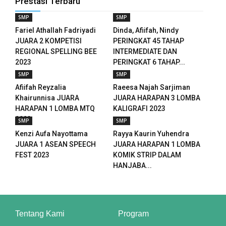
Prestasi Terbaru
panel
SMP
SMP
Fariel Athallah Fadriyadi
Dinda, Afiifah, Nindy
panel
JUARA 2 KOMPETISI
PERINGKAT 45 TAHAP
REGIONAL SPELLING BEE
INTERMEDIATE DAN
panel
2023
PERINGKAT 6 TAHAP...
SMP
SMP
panel
Afiifah Reyzalia
Raeesa Najah Sarjiman
u
Khairunnisa JUARA
JUARA HARAPAN 3 LOMBA
HARAPAN 1 LOMBA MTQ
KALIGRAFI 2023
aketleri
2023
SMP
SMP
Kenzi Aufa Nayottama
Rayya Kaurin Yuhendra
atın al
JUARA 1 ASEAN SPEECH
JUARA HARAPAN 1 LOMBA
FEST 2023
KOMIK STRIP DALAM
panel
HANJABA...
atın al
panel
Tentang Kami
Program
panel