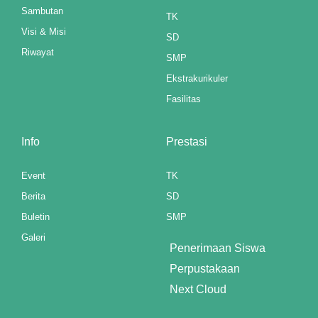
Sambutan
TK
panel
Visi & Misi
SD
Riwayat
panel
SMP
Ekstrakurikuler
panel
Fasilitas
panel
Info
Prestasi
panel
panel
Event
TK
Berita
SD
panel
Buletin
SMP
panel
Galeri
Penerimaan Siswa
panel
Perpustakaan
Next Cloud