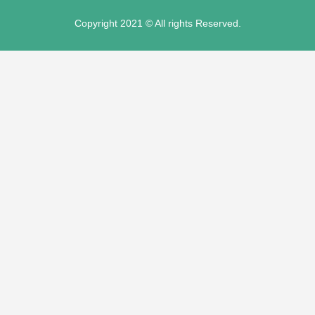
ot"
Copyright 2021 © All rights Reserved.
t
panel
panel
iriş