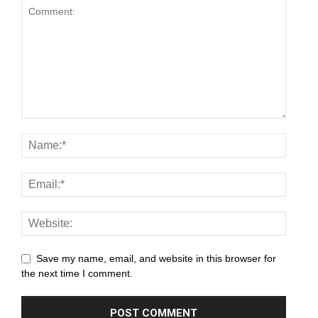
panel
panel
panel
panel
panel
panel
panel
panel
panel
Save my name, email, and website in this browser for
the next time I comment.
panel
panel