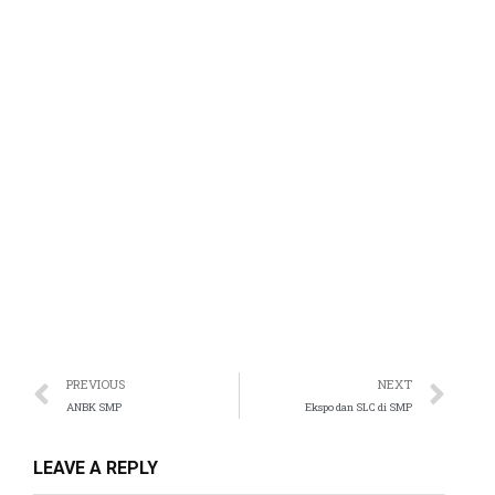
panel
atın al
st
Panel
panel
u
panel
PREVIOUS
NEXT
ANBK SMP
Ekspo dan SLC di SMP
panel
LEAVE A REPLY