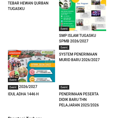
panel
TEBAR HEWAN QURBAN
TUGASKU
panel
panel
Event
SMP ISLAM TUGASKU
panel
SPMB 2026/2027
panel
Event
SYSTEM PENERIMAAN
panel
MURID BARU 2026/2027
panel
panel
Event
SPMB 2026/2027
Event
Event
panel
IDUL ADHA 1446 H
PENERIMAAN PESERTA
DIDIK BARU THN
panel
PELAJARAN 2025/2026
panel