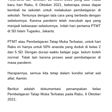
baru hari Rabu, 6 Oktober 2021, beberapa siswa dapat
kembali ke sekolah untuk melakukan pembelajaran di
sekolah. Tentunya dengan tata cara yang berbeda dengan
ink
sebelumnya. Karena pandemi telah merubah apa yang
menjadi kebiasaan sebelumnya. Inilah hari pertama PTMT
di SD Islam Tugasku, Jakarta.
PTMT atau Pembelajaran Tatap Muka Terbatas, untuk hari
Rabu ini hanya untuk 50% ananda yang duduk di kelas 2
atın al
dan 5 SD. Dengan durasi waktu belajar juga belum boleh
normal. Tidak lain karena proses awal pembelajaran di
Panel
masa pandemi.
Panel
Harapannya, semua kita tetap dalam kondisi sehat wal
afiat. Aamiin.
escort
Berikut adalah dokumentasi penampakan kelas
Panel
Pembelajaran Tatap Muka Terbatas pada Rabu, 6 Oktober
2021;