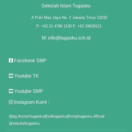
Panel
Sekolah Islam Tugasku
st
Jl Pulo Mas Jaya No. 2 Jakarta Timur 13210
P: +62 21 4786 1130 F: +62 29629121
Panel
M: info@tugasku.sch.id
Panel
Panel
Facebook SMP
Panel
Youtube TK
Panel
Panel
Youtube SMP
Panel
Instagram Kami :
Panel
@pg.tkislamtugasku
@sditugasku
@smpitugasku.official
@sekolahtugasku
panel