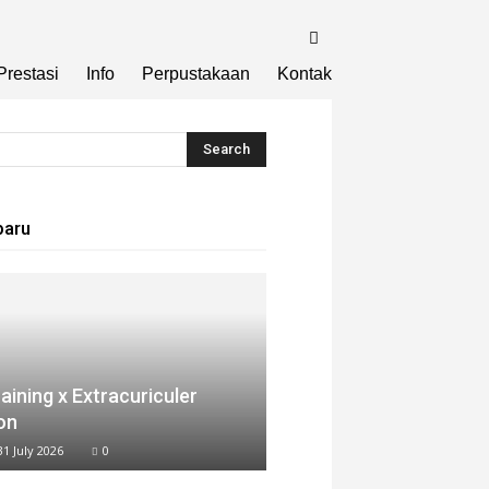
Prestasi
Info
Perpustakaan
Kontak
baru
aining x Extracuriculer
on
31 July 2026
0