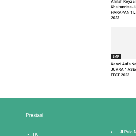
Afiifah Reyzal
Khairunnisa 
HARAPAN 1 
2023
SMP
Kenzi Aufa N
JUARA 1 ASE
FEST 2023
Prestasi
Jl Pulo
TK