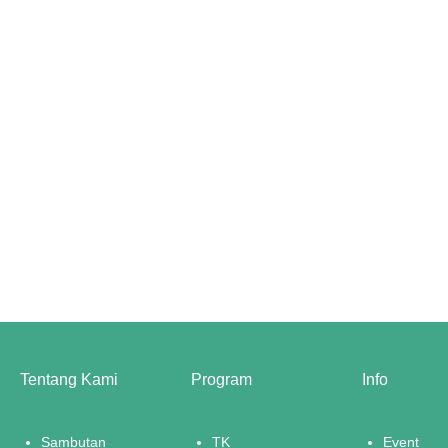
Tentang Kami
Program
Info
Sambutan
TK
Event