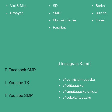
Visi & Misi
SD
Berita
Riwayat
SMP
Buletin
Ekstrakurikuler
Galeri
Fasilitas
Instagram Kami :
Facebook SMP
@pg.tkislamtugasku
Youtube TK
@sditugasku
@smpitugasku.official
Youtube SMP
@sekolahtugasku