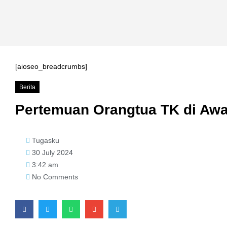
[aioseo_breadcrumbs]
Berita
Pertemuan Orangtua TK di Awa
Tugasku
30 July 2024
3:42 am
No Comments