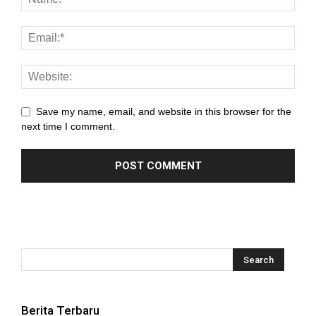
 panel
 panel
 panel
 panel
Save my name, email, and website in this browser for the
 panel
next time I comment.
 panel
 panel
 panel
 panel
 panel
 panel
Berita Terbaru