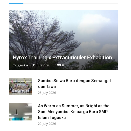
 panel
 panel
 panel
 panel
 panel
Hyrox Training x Extracuriculer Exhabition
Tugasku
-
31 July 2026
0
 panel
Sambut Siswa Baru dengan Semangat
 panel
dan Tawa
28 July 2026
 panel
 panel
As Warm as Summer, as Bright as the
Sun: Menyambut Keluarga Baru SMP
Islam Tugasku
 panel
22 July 2026
 panel