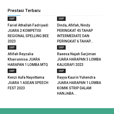
 panel
Prestasi Terbaru
 panel
SMP
SMP
 panel
Fariel Athallah Fadriyadi
Dinda, Afiifah, Nindy
JUARA 2 KOMPETISI
PERINGKAT 45 TAHAP
 panel
REGIONAL SPELLING BEE
INTERMEDIATE DAN
2023
PERINGKAT 6 TAHAP...
 panel
SMP
SMP
Afiifah Reyzalia
Raeesa Najah Sarjiman
 panel
Khairunnisa JUARA
JUARA HARAPAN 3 LOMBA
HARAPAN 1 LOMBA MTQ
KALIGRAFI 2023
 panel
2023
SMP
SMP
Kenzi Aufa Nayottama
Rayya Kaurin Yuhendra
 panel
JUARA 1 ASEAN SPEECH
JUARA HARAPAN 1 LOMBA
FEST 2023
KOMIK STRIP DALAM
 panel
HANJABA...
 panel
 panel