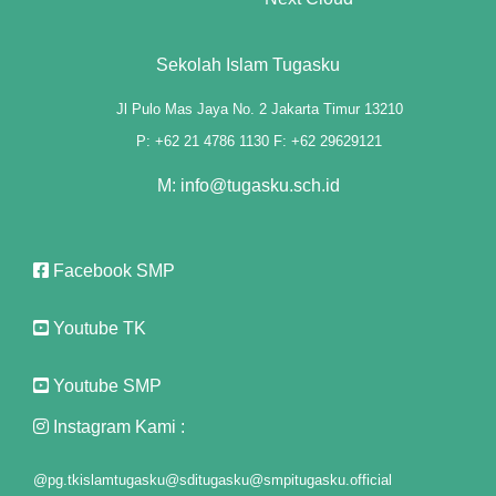
 panel
Sekolah Islam Tugasku
 panel
Jl Pulo Mas Jaya No. 2 Jakarta Timur 13210
 panel
P: +62 21 4786 1130 F: +62 29629121
 panel
M: info@tugasku.sch.id
 panel
Facebook SMP
 panel
 panel
Youtube TK
 panel
Youtube SMP
 panel
Instagram Kami :
@pg.tkislamtugasku
@sditugasku
@smpitugasku.official