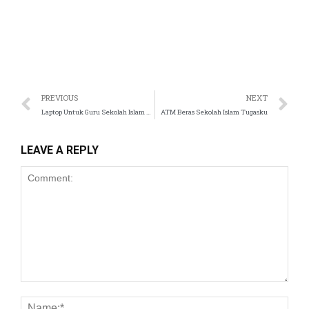
 panel
 satın al
ast
PREVIOUS
NEXT
Laptop Untuk Guru Sekolah Islam Tugasku
ATM Beras Sekolah Islam Tugasku
 Panel
LEAVE A REPLY
 panel
ku
 panel
 panel
i