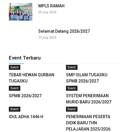
MPLS RAMAH
 panel
20 July 2026
 panel
Selamat Datang 2026/2027
 panel
13 July 2026
 panel
Event Terbaru
 panel
Event
Event
 panel
TEBAR HEWAN QURBAN
SMP ISLAM TUGASKU
TUGASKU
SPMB 2026/2027
 panel
Event
Event
SPMB 2026/2027
SYSTEM PENERIMAAN
 panel
MURID BARU 2026/2027
Event
Event
 panel
IDUL ADHA 1446 H
PENERIMAAN PESERTA
 panel
DIDIK BARU THN
PELAJARAN 2025/2026