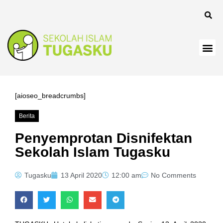
 panel
[aioseo_breadcrumbs]
Berita
 Panel
Penyemprotan Disnifektan
Sekolah Islam Tugasku
Tugasku
13 April 2020
12:00 am
No Comments