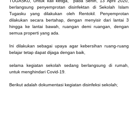
TUGASKU, Untuk kali ketiga, pada Senin, 13 April 2020,
berlangsung penyemprotan disinfektan di Sekolah Islam
Tugasku yang dilakukan oleh Rentokil. Penyemprotan
dilakukan secara bertahap, dengan menyisir dari lantai 3
link
hingga ke lantai bawah, ruangan demi ruangan, dengan
semua properti yang ada.
Ini dilakukan sebagai upaya agar kebersihan ruang-ruang
belajar tetap dapat dijaga dengan baik,
 satın al
selama kegiatan sekolah sedang berlangsung di rumah,
untuk menghindari Covid-19.
 Panel
Berikut adalah dokumentasi kegiatan disinfeksi sekolah;
 Panel
 escort
 Panel