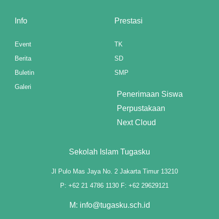
anel
Info
Prestasi
t
Event
TK
anel
Berita
SD
anel
Buletin
SMP
Galeri
anel
Penerimaan Siswa
anel
Perpustakaan
Next Cloud
anel
anel
Sekolah Islam Tugasku
anel
Jl Pulo Mas Jaya No. 2 Jakarta Timur 13210
P: +62 21 4786 1130 F: +62 29629121
anel
M: info@tugasku.sch.id
anel