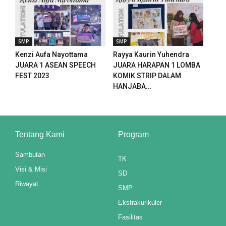
anel
anel
SMP
SMP
Kenzi Aufa Nayottama
Rayya Kaurin Yuhendra
anel
JUARA 1 ASEAN SPEECH
JUARA HARAPAN 1 LOMBA
FEST 2023
KOMIK STRIP DALAM
anel
HANJABA...
anel
anel
Tentang Kami
Program
anel
Sambutan
TK
anel
Visi & Misi
SD
Riwayat
SMP
anel
Ekstrakurikuler
Fasilitas