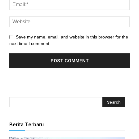
anel
anel
anel
Save my name, email, and website in this browser for the
anel
next time I comment.
anel
anel
anel
anel
anel
anel
Berita Terbaru
anel