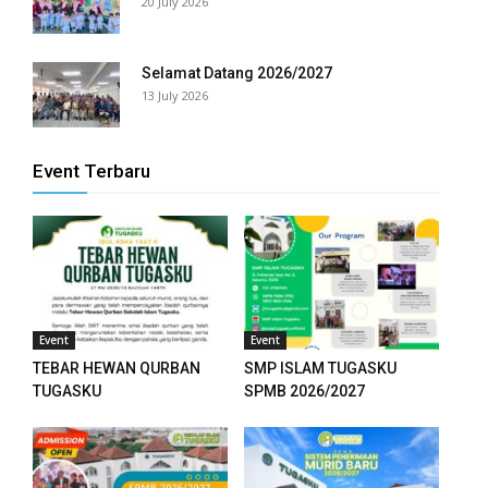
20 July 2026
anel
Selamat Datang 2026/2027
anel
13 July 2026
anel
Event Terbaru
anel
anel
anel
anel
Event
Event
anel
TEBAR HEWAN QURBAN
SMP ISLAM TUGASKU
TUGASKU
SPMB 2026/2027
anel
anel