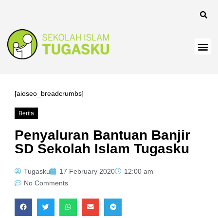
anel
[aioseo_breadcrumbs]
Berita
anel
Penyaluran Bantuan Banjir
SD Sekolah Islam Tugasku
Tugasku
17 February 2020
12:00 am
No Comments