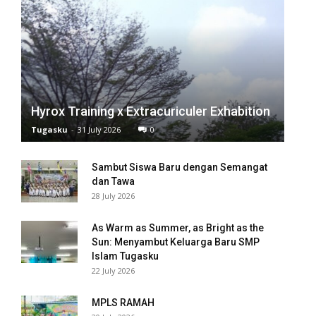
anel
anel
anel
anel
Hyrox Training x Extracuriculer Exhabition
Tugasku
-
31 July 2026
0
anel
anel
Sambut Siswa Baru dengan Semangat
dan Tawa
anel
28 July 2026
anel
As Warm as Summer, as Bright as the
Sun: Menyambut Keluarga Baru SMP
anel
Islam Tugasku
22 July 2026
anel
MPLS RAMAH
anel