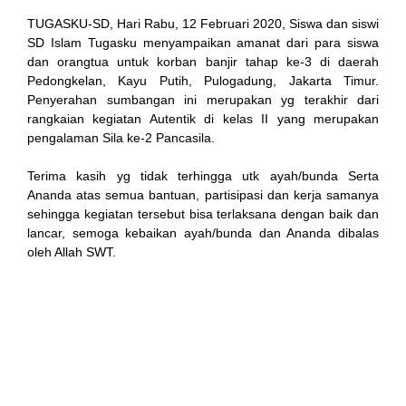
TUGASKU-SD, Hari Rabu, 12 Februari 2020, Siswa dan siswi
SD Islam Tugasku menyampaikan amanat dari para siswa
nk
dan orangtua untuk korban banjir tahap ke-3 di daerah
Pedongkelan, Kayu Putih, Pulogadung, Jakarta Timur.
Penyerahan sumbangan ini merupakan yg terakhir dari
rangkaian kegiatan Autentik di kelas II yang merupakan
pengalaman Sila ke-2 Pancasila.
tın al
Terima kasih yg tidak terhingga utk ayah/bunda Serta
Ananda atas semua bantuan, partisipasi dan kerja samanya
anel
sehingga kegiatan tersebut bisa terlaksana dengan baik dan
lancar, semoga kebaikan ayah/bunda dan Ananda dibalas
anel
oleh Allah SWT.
cort
anel