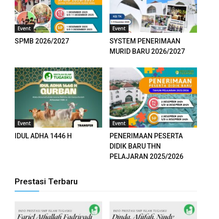
anel
anel
Event
Event
SPMB 2026/2027
SYSTEM PENERIMAAN
anel
MURID BARU 2026/2027
anel
anel
anel
Event
Event
anel
IDUL ADHA 1446 H
PENERIMAAN PESERTA
DIDIK BARU THN
anel
PELAJARAN 2025/2026
anel
Prestasi Terbaru
anel
anel