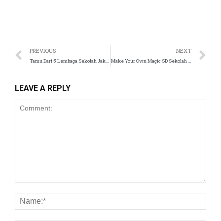
anel
tın al
PREVIOUS
NEXT
Tamu Dari 5 Lembaga Sekolah Jakarta Dan Kalimantan Timur – Sekolah Islam Tugasku
Make Your Own Magic SD Sekolah Islam Tugasku
anel
LEAVE A REPLY
anel
anel
anel