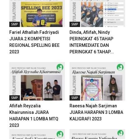
anel
anel
SMP
SMP
Fariel Athallah Fadriyadi
Dinda, Afiifah, Nindy
anel
JUARA 2 KOMPETISI
PERINGKAT 45 TAHAP
REGIONAL SPELLING BEE
INTERMEDIATE DAN
anel
2023
PERINGKAT 6 TAHAP...
ketleri
tın al
SMP
SMP
anel
Afiifah Reyzalia
Raeesa Najah Sarjiman
tın al
Khairunnisa JUARA
JUARA HARAPAN 3 LOMBA
HARAPAN 1 LOMBA MTQ
KALIGRAFI 2023
anel
2023
anel