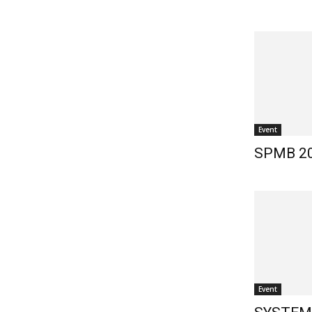
Event
SPMB 2
Event