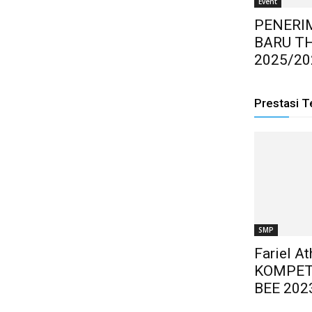
Event
PENERI
BARU T
2025/20
Prestasi T
SMP
Fariel A
KOMPET
BEE 202