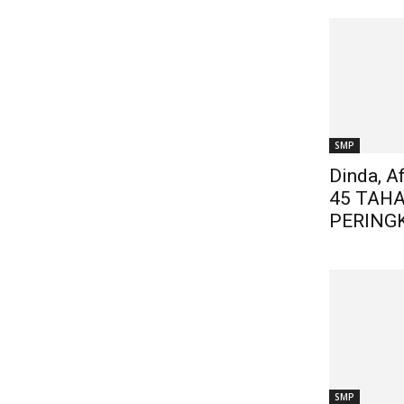
SMP
Dinda, A
45 TAH
PERINGK
SMP