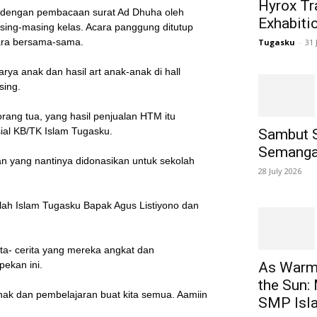
Hyrox Tra
a dengan pembacaan surat Ad Dhuha oleh
Exhabiti
sing-masing kelas. Acara panggung ditutup
ara bersama-sama.
Tugasku
-
31 
rya anak dan hasil art anak-anak di hall
sing.
rang tua, yang hasil penjualan HTM itu
sial KB/TK Islam Tugasku.
Sambut 
Semanga
 yang nantinya didonasikan untuk sekolah
28 July 2026
kolah Islam Tugasku Bapak Agus Listiyono dan
ta- cerita yang mereka angkat dan
As Warm 
ekan ini.
the Sun:
nak dan pembelajaran buat kita semua. Aamiin
SMP Isl