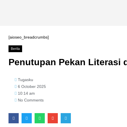
[aioseo_breadcrumbs]
Berita
Penutupan Pekan Literasi 
Tugasku
6 October 2025
10:14 am
No Comments