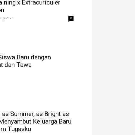
ining x Extracuriculer
on
July 2026
0
Siswa Baru dengan
t dan Tawa
as Summer, as Bright as
 Menyambut Keluarga Baru
am Tugasku