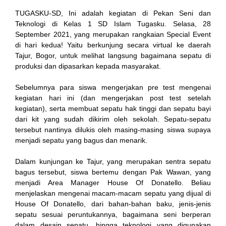
TUGASKU-SD, Ini adalah kegiatan di Pekan Seni dan
Teknologi di Kelas 1 SD Islam Tugasku. Selasa, 28
September 2021, yang merupakan rangkaian Special Event
di hari kedua! Yaitu berkunjung secara virtual ke daerah
Tajur, Bogor, untuk melihat langsung bagaimana sepatu di
produksi dan dipasarkan kepada masyarakat.
Sebelumnya para siswa mengerjakan pre test mengenai
al
kegiatan hari ini (dan mengerjakan post test setelah
kegiatan), serta membuat sepatu hak tinggi dan sepatu bayi
dari kit yang sudah dikirim oleh sekolah. Sepatu-sepatu
tersebut nantinya dilukis oleh masing-masing siswa supaya
menjadi sepatu yang bagus dan menarik.
t
Dalam kunjungan ke Tajur, yang merupakan sentra sepatu
bagus tersebut, siswa bertemu dengan Pak Wawan, yang
menjadi Area Manager House Of Donatello. Beliau
menjelaskan mengenai macam-macam sepatu yang dijual di
House Of Donatello, dari bahan-bahan baku, jenis-jenis
sepatu sesuai peruntukannya, bagaimana seni berperan
dalam desain sepatu, hingga teknologi yang digunakan