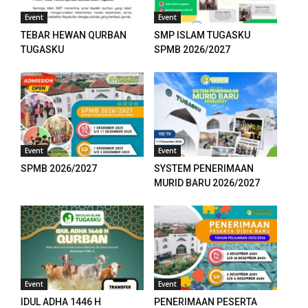
Event
Event
TEBAR HEWAN QURBAN
SMP ISLAM TUGASKU
TUGASKU
SPMB 2026/2027
Event
Event
eri
SPMB 2026/2027
SYSTEM PENERIMAAN
MURID BARU 2026/2027
al
al
Event
Event
IDUL ADHA 1446 H
PENERIMAAN PESERTA