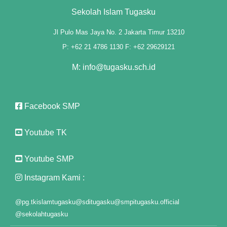
Sekolah Islam Tugasku
su
Jl Pulo Mas Jaya No. 2 Jakarta Timur 13210
su
P: +62 21 4786 1130 F: +62 29629121
su
M: info@tugasku.sch.id
su
Facebook SMP
mp3 downloader
Youtube TK
Youtube SMP
Instagram Kami :
@pg.tkislamtugasku
@sditugasku
@smpitugasku.official
@sekolahtugasku