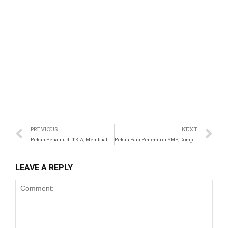
panel
satın al
st
Panel
panel
PREVIOUS
NEXT
Pekan Penamu di TK A; Membuat Yoghurt
Pekan Para Penemu di SMP; Dompet Digital
u
LEAVE A REPLY
panel
panel