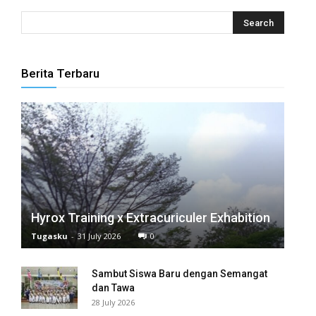
panel
panel
Berita Terbaru
panel
panel
panel
panel
panel
Hyrox Training x Extracuriculer Exhabition
panel
Tugasku
-
31 July 2026
0
panel
Sambut Siswa Baru dengan Semangat
panel
dan Tawa
28 July 2026
panel