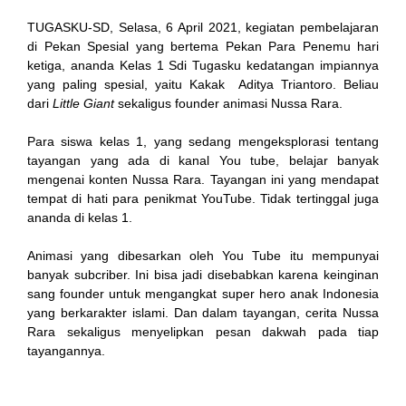
TUGASKU-SD, Selasa, 6 April 2021, kegiatan pembelajaran
di Pekan Spesial yang bertema Pekan Para Penemu hari
link
ketiga, ananda Kelas 1 Sdi Tugasku kedatangan impiannya
yang paling spesial, yaitu Kakak Aditya Triantoro. Beliau
dari
Little Giant
sekaligus founder animasi Nussa Rara.
Para siswa kelas 1, yang sedang mengeksplorasi tentang
tayangan yang ada di kanal You tube, belajar banyak
satın al
mengenai konten Nussa Rara. Tayangan ini yang mendapat
tempat di hati para penikmat YouTube. Tidak tertinggal juga
Panel
ananda di kelas 1.
Panel
Animasi yang dibesarkan oleh You Tube itu mempunyai
banyak subcriber. Ini bisa jadi disebabkan karena keinginan
escort
sang founder untuk mengangkat super hero anak Indonesia
yang berkarakter islami. Dan dalam tayangan, cerita Nussa
Panel
Rara sekaligus menyelipkan pesan dakwah pada tiap
tayangannya.