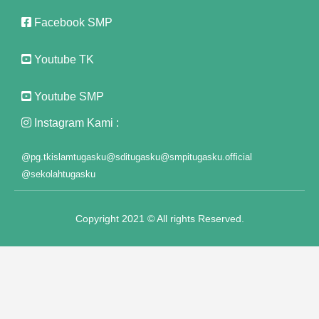
Panel
Facebook SMP
st
Youtube TK
Panel
Youtube SMP
Panel
Instagram Kami :
Panel
Panel
@pg.tkislamtugasku
@sditugasku
@smpitugasku.official
@sekolahtugasku
Panel
Panel
Copyright 2021 © All rights Reserved.
Panel
Panel
panel