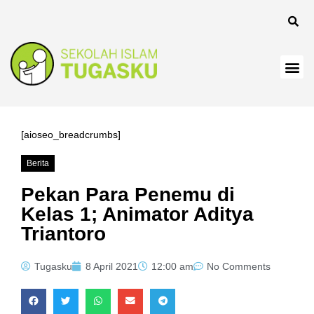
panel
[aioseo_breadcrumbs]
Berita
Panel
Pekan Para Penemu di
Kelas 1; Animator Aditya
Triantoro
Tugasku
8 April 2021
12:00 am
No Comments