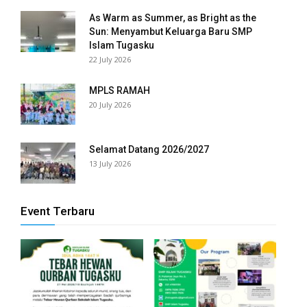
As Warm as Summer, as Bright as the
panel
Sun: Menyambut Keluarga Baru SMP
Islam Tugasku
panel
22 July 2026
panel
MPLS RAMAH
20 July 2026
panel
panel
Selamat Datang 2026/2027
13 July 2026
panel
panel
Event Terbaru
panel
panel
panel