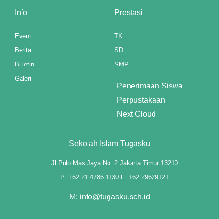
Info
Prestasi
panel
Event
TK
panel
Berita
SD
panel
Buletin
SMP
Galeri
panel
Penerimaan Siswa
Perpustakaan
panel
Next Cloud
panel
panel
Sekolah Islam Tugasku
panel
Jl Pulo Mas Jaya No. 2 Jakarta Timur 13210
P: +62 21 4786 1130 F: +62 29629121
panel
M: info@tugasku.sch.id