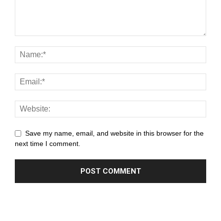
panel
panel
panel
panel
panel
panel
panel
Save my name, email, and website in this browser for the
next time I comment.
panel
panel
panel
panel