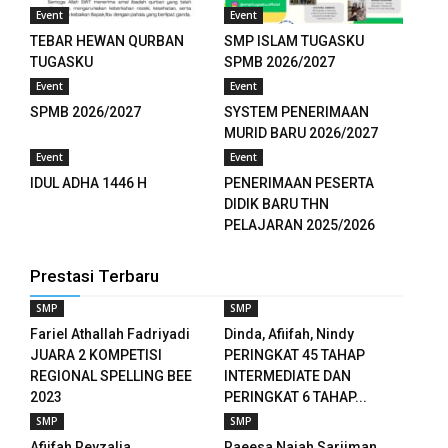
panel
Event
Event
TEBAR HEWAN QURBAN
SMP ISLAM TUGASKU
panel
TUGASKU
SPMB 2026/2027
Event
Event
panel
SPMB 2026/2027
SYSTEM PENERIMAAN
MURID BARU 2026/2027
panel
Event
Event
panel
IDUL ADHA 1446 H
PENERIMAAN PESERTA
DIDIK BARU THN
panel
PELAJARAN 2025/2026
panel
Prestasi Terbaru
panel
SMP
SMP
Fariel Athallah Fadriyadi
Dinda, Afiifah, Nindy
panel
JUARA 2 KOMPETISI
PERINGKAT 45 TAHAP
REGIONAL SPELLING BEE
INTERMEDIATE DAN
panel
2023
PERINGKAT 6 TAHAP...
SMP
SMP
panel
Afiifah Reyzalia
Raeesa Najah Sarjiman