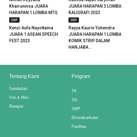
Khairunnisa JUARA
JUARA HARAPAN 3 LOMBA
panel
HARAPAN 1 LOMBA MTQ
KALIGRAFI 2023
2023
SMP
SMP
panel
Kenzi Aufa Nayottama
Rayya Kaurin Yuhendra
panel
JUARA 1 ASEAN SPEECH
JUARA HARAPAN 1 LOMBA
FEST 2023
KOMIK STRIP DALAM
panel
HANJABA...
ku
paketleri
Tentang Kami
Program
satın al
Sambutan
TK
panel
Visi & Misi
SD
Riwayat
SMP
satın al
Ekstrakurikuler
panel
Fasilitas
panel