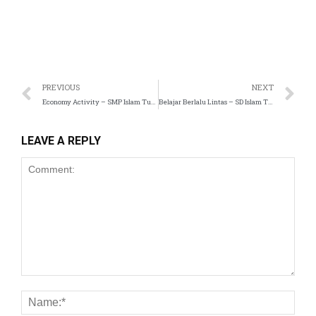
nk panel
k satın al
east
PREVIOUS
NEXT
Economy Activity – SMP Islam Tugasku
Belajar Berlalu Lintas – SD Islam Tugasku
nk Panel
LEAVE A REPLY
nk
nk panel
oku
nk panel
nk panel
ti