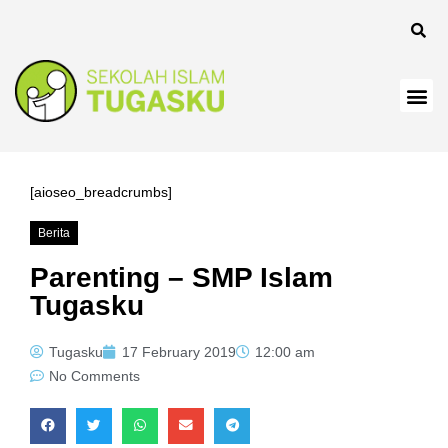
nk
nk
nk
nk panel
nk
[aioseo_breadcrumbs]
nk
Berita
nk Panel
Parenting – SMP Islam
Tugasku
nk
nk
Tugasku
17 February 2019
12:00 am
No Comments
nk
nk