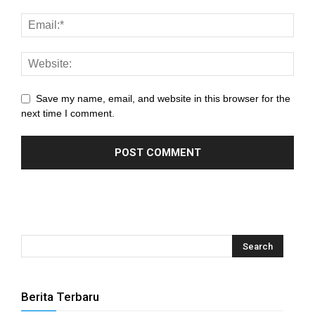
nk panel
nk panel
nk panel
nk panel
Save my name, email, and website in this browser for the
next time I comment.
nk panel
nk panel
nk panel
nk panel
nk panel
nk panel
Berita Terbaru
nk panel