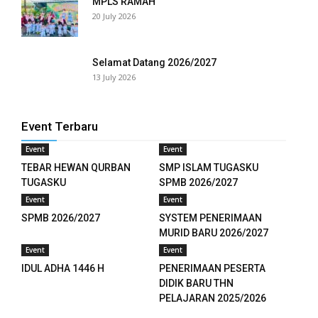
MPLS RAMAH
20 July 2026
nk panel
nk panel
Selamat Datang 2026/2027
13 July 2026
nk panel
nk panel
Event Terbaru
nk panel
Event
Event
TEBAR HEWAN QURBAN
SMP ISLAM TUGASKU
nk panel
TUGASKU
SPMB 2026/2027
Event
Event
nk panel
SPMB 2026/2027
SYSTEM PENERIMAAN
MURID BARU 2026/2027
nk panel
Event
Event
nk panel
IDUL ADHA 1446 H
PENERIMAAN PESERTA
DIDIK BARU THN
nk panel
PELAJARAN 2025/2026