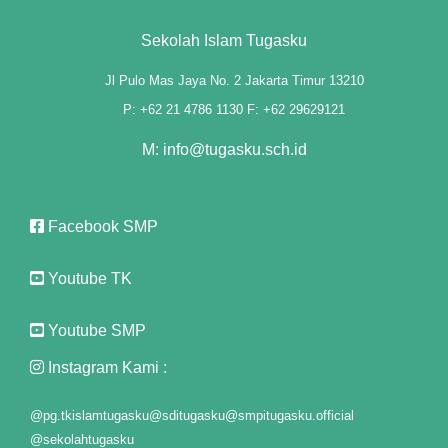
nk panel
Sekolah Islam Tugasku
nk panel
Jl Pulo Mas Jaya No. 2 Jakarta Timur 13210
P: +62 21 4786 1130 F: +62 29629121
nk panel
M: info@tugasku.sch.id
nk panel
nk panel
Facebook SMP
nk panel
Youtube TK
nk panel
Youtube SMP
nk panel
Instagram Kami :
nk panel
@pg.tkislamtugasku
@sditugasku
@smpitugasku.official
@sekolahtugasku