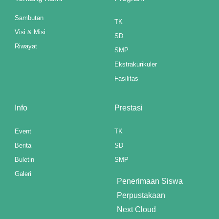
nk panel
Sambutan
TK
Visi & Misi
nk panel
SD
Riwayat
SMP
nk panel
Ekstrakurikuler
nk panel
Fasilitas
Oku
Info
Prestasi
k paketleri
Event
TK
k satın al
Berita
SD
nk panel
Buletin
SMP
Galeri
k satın al
Penerimaan Siswa
Perpustakaan
nk panel
Next Cloud
nk panel