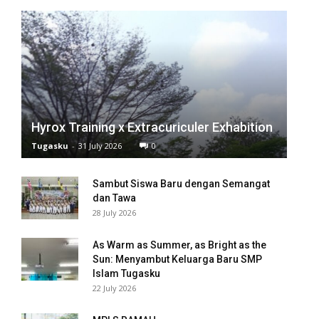
nk panel
nk panel
nk panel
nk panel
Hyrox Training x Extracuriculer Exhabition
nk panel
Tugasku
-
31 July 2026
0
nk panel
Sambut Siswa Baru dengan Semangat
nk panel
dan Tawa
28 July 2026
nk panel
As Warm as Summer, as Bright as the
nk panel
Sun: Menyambut Keluarga Baru SMP
Islam Tugasku
nk panel
22 July 2026
nk panel