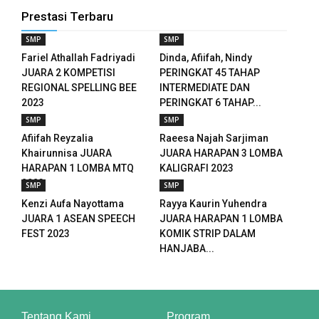
nk panel
Prestasi Terbaru
nk panel
SMP
SMP
Fariel Athallah Fadriyadi
Dinda, Afiifah, Nindy
nk panel
JUARA 2 KOMPETISI
PERINGKAT 45 TAHAP
REGIONAL SPELLING BEE
INTERMEDIATE DAN
nk panel
2023
PERINGKAT 6 TAHAP...
SMP
SMP
nk panel
Afiifah Reyzalia
Raeesa Najah Sarjiman
Khairunnisa JUARA
JUARA HARAPAN 3 LOMBA
nk panel
HARAPAN 1 LOMBA MTQ
KALIGRAFI 2023
2023
SMP
SMP
nk panel
Kenzi Aufa Nayottama
Rayya Kaurin Yuhendra
nk panel
JUARA 1 ASEAN SPEECH
JUARA HARAPAN 1 LOMBA
FEST 2023
KOMIK STRIP DALAM
nk panel
HANJABA...
nk panel
nk panel
Tentang Kami
Program