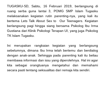
nk
TUGASKU-SD, Sabtu, 16 Februari 2019, berlangsung di
ruang serba guna lantai 3, POMG SMP Islam Tugasku
cklink
melaksanakan kegiatan rutin parenting-nya, yang kali itu
bertema Lets Talk About Sex to Our Teenagers. Kegiatan
nk
berlangsung pagi hingga siang bersama Psikolog Ibu Irma
Gustiana dari Klinik Psikologi Terapan UI, yang juga Psikolog
nk
TK Islam Tugasku.
k satın al
Ini merupakan rangkaian kegiatan yang berlangsung
sebelumnya, dimana Ibu Irma telah bertemu dan berdialog
nk Panel
dengan anak-anak. Sehingga pada parenting kali itu beliau
membawa informasi dan issu yang diperolehnya. Hal ini agar
nk Panel
kita sebagai orangtuanya mengetahui dan memahami
secara pasti tentang seksualitas dari remaja kita sendiri.
a escort
nk Panel
nk
nk