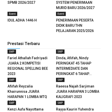
SPMB 2026/2027
SYSTEM PENERIMAAN
MURID BARU 2026/2027
Event
Event
IDUL ADHA 1446 H
PENERIMAAN PESERTA
DIDIK BARU THN
PELAJARAN 2025/2026
Prestasi Terbaru
SMP
SMP
Fariel Athallah Fadriyadi
Dinda, Afiifah, Nindy
JUARA 2 KOMPETISI
PERINGKAT 45 TAHAP
REGIONAL SPELLING BEE
INTERMEDIATE DAN
2023
PERINGKAT 6 TAHAP...
SMP
SMP
Afiifah Reyzalia
Raeesa Najah Sarjiman
Khairunnisa JUARA
JUARA HARAPAN 3 LOMBA
HARAPAN 1 LOMBA MTQ
KALIGRAFI 2023
2023
SMP
SMP
Kenzi Aufa Nayottama
Rayya Kaurin Yuhendra