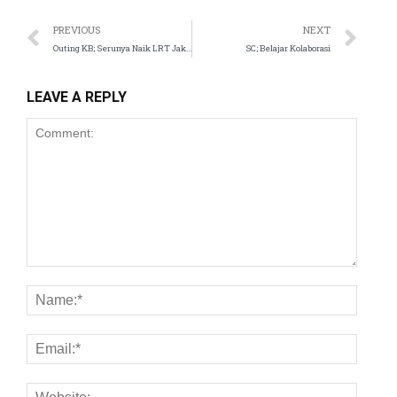
PREVIOUS
NEXT
Outing KB; Serunya Naik LRT Jakarta
SC; Belajar Kolaborasi
LEAVE A REPLY
i