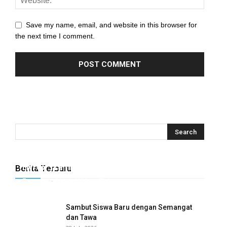
Save my name, email, and website in this browser for
the next time I comment.
Hyrox Training x Extracuriculer Exhabition
Berita Terbaru
Tugasku
-
31 July 2026
0
Sambut Siswa Baru dengan Semangat
dan Tawa