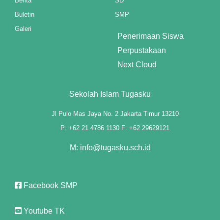
Berita
SD
Buletin
SMP
Galeri
Penerimaan Siswa
Perpustakaan
Next Cloud
Sekolah Islam Tugasku
Jl Pulo Mas Jaya No. 2 Jakarta Timur 13210
P: +62 21 4786 1130 F: +62 29629121
M: info@tugasku.sch.id
giriş
Facebook SMP
Youtube TK