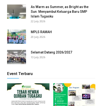
oader
As Warm as Summer, as Bright as the
Sun: Menyambut Keluarga Baru SMP
Islam Tugasku
22 July 2026
MPLS RAMAH
20 July 2026
Selamat Datang 2026/2027
13 July 2026
Event Terbaru