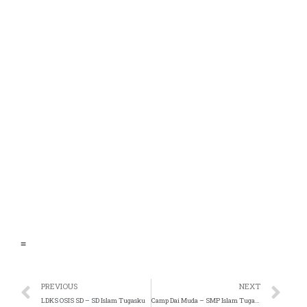
 panel
 satın al
ast
 Panel
 panel
ku
 panel
=
 panel
i
PREVIOUS
NEXT
LDKS OSIS SD – SD Islam Tugasku
Camp Dai Muda – SMP Islam Tugasku