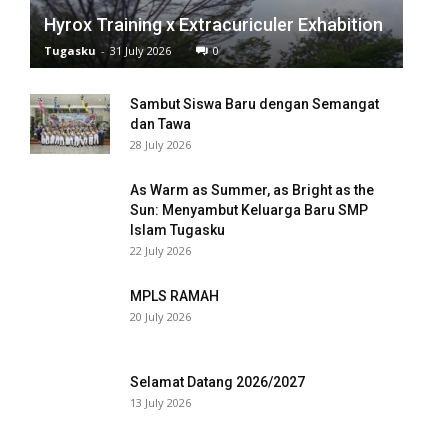
Hyrox Training x Extracuriculer Exhabition
 panel
Tugasku
-
31 July 2026
0
 panel
Sambut Siswa Baru dengan Semangat
 panel
dan Tawa
28 July 2026
 panel
As Warm as Summer, as Bright as the
 panel
Sun: Menyambut Keluarga Baru SMP
Islam Tugasku
 panel
22 July 2026
 panel
MPLS RAMAH
20 July 2026
 panel
 panel
Selamat Datang 2026/2027
13 July 2026
 panel