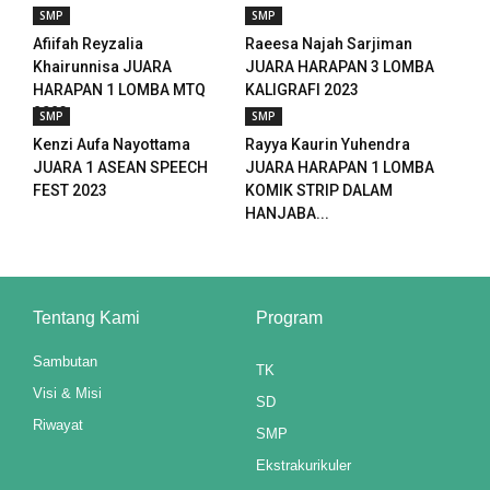
SMP
SMP
 panel
Afiifah Reyzalia
Raeesa Najah Sarjiman
Khairunnisa JUARA
JUARA HARAPAN 3 LOMBA
 panel
HARAPAN 1 LOMBA MTQ
KALIGRAFI 2023
2023
SMP
SMP
 panel
Kenzi Aufa Nayottama
Rayya Kaurin Yuhendra
 panel
JUARA 1 ASEAN SPEECH
JUARA HARAPAN 1 LOMBA
FEST 2023
KOMIK STRIP DALAM
ku
HANJABA...
 paketleri
 satın al
Tentang Kami
Program
 panel
Sambutan
TK
Visi & Misi
 satın al
SD
Riwayat
SMP
 panel
Ekstrakurikuler
 panel