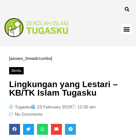
 panel
[aioseo_breadcrumbs]
Berita
 Panel
Lingkungan yang Lestari –
KB/TK Islam Tugasku
Tugasku
23 February 2019
12:00 am
No Comments