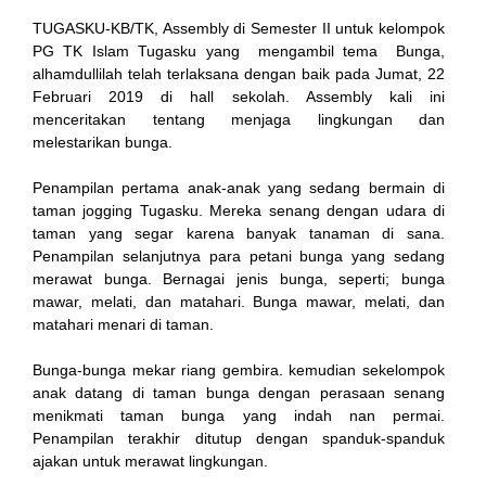
TUGASKU-KB/TK, Assembly di Semester II untuk kelompok
PG TK Islam Tugasku yang mengambil tema Bunga,
link
alhamdullilah telah terlaksana dengan baik pada Jumat, 22
Februari 2019 di hall sekolah. Assembly kali ini
menceritakan tentang menjaga lingkungan dan
melestarikan bunga.
Penampilan pertama anak-anak yang sedang bermain di
 satın al
taman jogging Tugasku. Mereka senang dengan udara di
taman yang segar karena banyak tanaman di sana.
 Panel
Penampilan selanjutnya para petani bunga yang sedang
merawat bunga. Bernagai jenis bunga, seperti; bunga
 Panel
mawar, melati, dan matahari. Bunga mawar, melati, dan
matahari menari di taman.
 escort
Bunga-bunga mekar riang gembira. kemudian sekelompok
 Panel
anak datang di taman bunga dengan perasaan senang
menikmati taman bunga yang indah nan permai.
Penampilan terakhir ditutup dengan spanduk-spanduk
ajakan untuk merawat lingkungan.