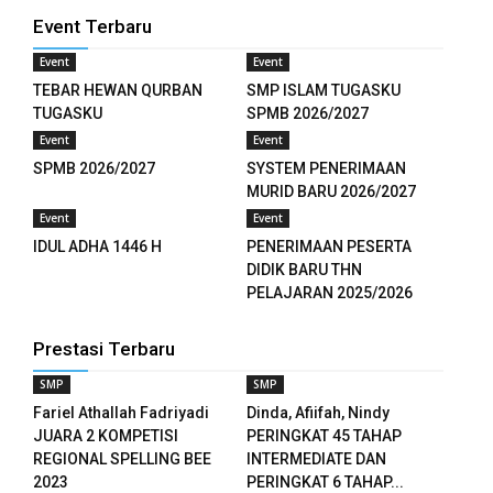
 panel
Event Terbaru
 panel
Event
Event
TEBAR HEWAN QURBAN
SMP ISLAM TUGASKU
 panel
TUGASKU
SPMB 2026/2027
Event
Event
 panel
SPMB 2026/2027
SYSTEM PENERIMAAN
MURID BARU 2026/2027
 panel
Event
Event
 panel
IDUL ADHA 1446 H
PENERIMAAN PESERTA
DIDIK BARU THN
 panel
PELAJARAN 2025/2026
 panel
Prestasi Terbaru
 panel
SMP
SMP
Fariel Athallah Fadriyadi
Dinda, Afiifah, Nindy
 panel
JUARA 2 KOMPETISI
PERINGKAT 45 TAHAP
REGIONAL SPELLING BEE
INTERMEDIATE DAN
 panel
2023
PERINGKAT 6 TAHAP...