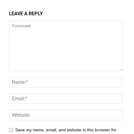
 panel
LEAVE A REPLY
 panel
 panel
 panel
 panel
 panel
 panel
 panel
 panel
 panel
 panel
Save my name, email, and website in this browser for