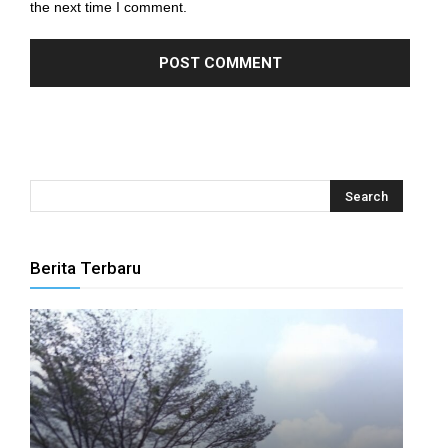
the next time I comment.
 panel
 panel
 panel
 panel
 panel
 panel
Berita Terbaru
 panel
 panel
 panel
 panel
 panel