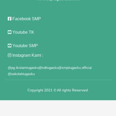
 Panel
ast
Facebook SMP
 Panel
Youtube TK
 Panel
Youtube SMP
 Panel
Instagram Kami :
 Panel
@pg.tkislamtugasku
@sditugasku
@smpitugasku.official
 Panel
@sekolahtugasku
 Panel
 Panel
Copyright 2021 © All rights Reserved.
 Panel
 panel