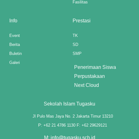
Fasilitas
 panel
Info
Prestasi
 panel
Event
TK
 panel
Berita
SD
 panel
Buletin
SMP
Galeri
 panel
Penerimaan Siswa
Perpustakaan
 panel
Next Cloud
 panel
 panel
Sekolah Islam Tugasku
 panel
Jl Pulo Mas Jaya No. 2 Jakarta Timur 13210
P: +62 21 4786 1130 F: +62 29629121
M: info@tugasku.sch.id