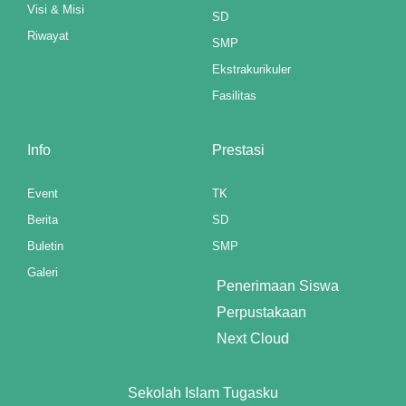
Panel
Visi & Misi
SD
Riwayat
SMP
st
Ekstrakurikuler
Panel
Fasilitas
Panel
Info
Prestasi
Panel
Event
TK
Panel
Berita
SD
Panel
Buletin
SMP
Galeri
Panel
Penerimaan Siswa
Perpustakaan
Panel
Next Cloud
Panel
panel
Sekolah Islam Tugasku