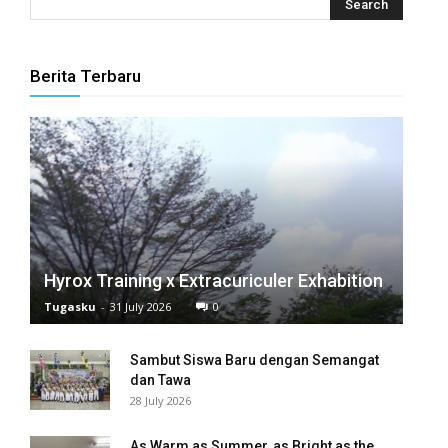
panel
panel
Berita Terbaru
panel
panel
panel
panel
panel
Hyrox Training x Extracuriculer Exhabition
Tugasku
-
31 July 2026
0
panel
Sambut Siswa Baru dengan Semangat
panel
dan Tawa
28 July 2026
panel
panel
As Warm as Summer, as Bright as the