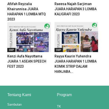
Afiifah Reyzalia
Raeesa Najah Sarjiman
Khairunnisa JUARA
JUARA HARAPAN 3 LOMBA
panel
HARAPAN 1 LOMBA MTQ
KALIGRAFI 2023
2023
panel
panel
panel
SMP
SMP
panel
Kenzi Aufa Nayottama
Rayya Kaurin Yuhendra
panel
JUARA 1 ASEAN SPEECH
JUARA HARAPAN 1 LOMBA
FEST 2023
KOMIK STRIP DALAM
panel
HANJABA...
panel
panel
Tentang Kami
Program
Sambutan
TK