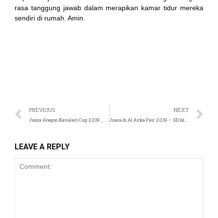
rasa tanggung jawab dalam merapikan kamar tidur mereka
sendiri di rumah. Amin.
panel
atın al
st
Panel
PREVIOUS
NEXT
Juara Aragon Kavaleri Cup 2019 _ SD Islam Tugasku
Juara di Al Azka Fair 2019 – SD Islam Tugasku
panel
u
LEAVE A REPLY
panel
panel