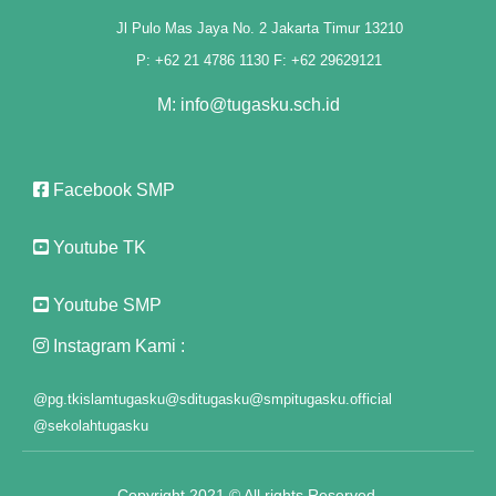
ot"
Jl Pulo Mas Jaya No. 2 Jakarta Timur 13210
P: +62 21 4786 1130 F: +62 29629121
M: info@tugasku.sch.id
t
panel
Facebook SMP
panel
Youtube TK
iriş
Youtube SMP
Instagram Kami :
@pg.tkislamtugasku
@sditugasku
@smpitugasku.official
@sekolahtugasku
Copyright 2021 © All rights Reserved.