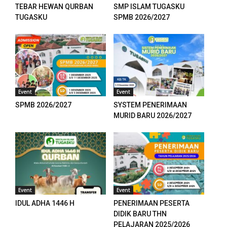
panel
TEBAR HEWAN QURBAN
SMP ISLAM TUGASKU
TUGASKU
SPMB 2026/2027
panel
panel
panel
panel
Event
Event
SPMB 2026/2027
SYSTEM PENERIMAAN
panel
MURID BARU 2026/2027
panel
panel
panel
Event
Event
panel
IDUL ADHA 1446 H
PENERIMAAN PESERTA
DIDIK BARU THN
panel
PELAJARAN 2025/2026