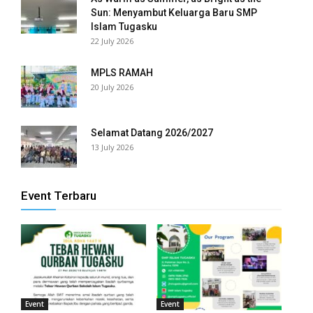
Sun: Menyambut Keluarga Baru SMP
Islam Tugasku
panel
22 July 2026
panel
MPLS RAMAH
panel
20 July 2026
panel
Selamat Datang 2026/2027
panel
13 July 2026
panel
Event Terbaru
panel
panel
panel
panel
Event
Event