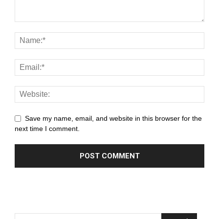
panel
panel
panel
panel
panel
panel
Save my name, email, and website in this browser for the
panel
next time I comment.
panel
panel
panel
panel