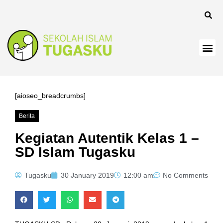
panel
[aioseo_breadcrumbs]
Berita
Panel
Kegiatan Autentik Kelas 1 –
SD Islam Tugasku
Tugasku
30 January 2019
12:00 am
No Comments