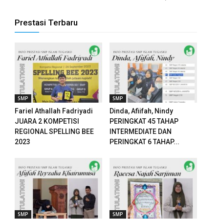
panel
Prestasi Terbaru
panel
panel
panel
u
SMP
SMP
Fariel Athallah Fadriyadi
Dinda, Afiifah, Nindy
aketleri
JUARA 2 KOMPETISI
PERINGKAT 45 TAHAP
REGIONAL SPELLING BEE
INTERMEDIATE DAN
atın al
2023
PERINGKAT 6 TAHAP...
panel
atın al
panel
SMP
SMP
panel