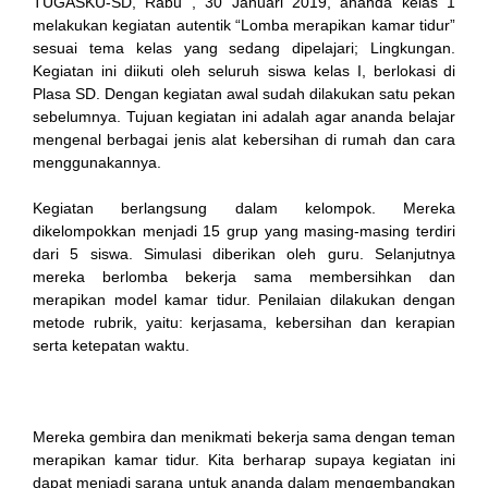
TUGASKU-SD, Rabu , 30 Januari 2019, ananda kelas 1
melakukan kegiatan autentik “Lomba merapikan kamar tidur”
sesuai tema kelas yang sedang dipelajari; Lingkungan.
Kegiatan ini diikuti oleh seluruh siswa kelas I, berlokasi di
ink
Plasa SD. Dengan kegiatan awal sudah dilakukan satu pekan
sebelumnya. Tujuan kegiatan ini adalah agar ananda belajar
mengenal berbagai jenis alat kebersihan di rumah dan cara
menggunakannya.
Kegiatan berlangsung dalam kelompok. Mereka
atın al
dikelompokkan menjadi 15 grup yang masing-masing terdiri
dari 5 siswa. Simulasi diberikan oleh guru. Selanjutnya
Panel
mereka berlomba bekerja sama membersihkan dan
merapikan model kamar tidur. Penilaian dilakukan dengan
Panel
metode rubrik, yaitu: kerjasama, kebersihan dan kerapian
serta ketepatan waktu.
scort
Panel
Mereka gembira dan menikmati bekerja sama dengan teman
merapikan kamar tidur. Kita berharap supaya kegiatan ini
dapat menjadi sarana untuk ananda dalam mengembangkan