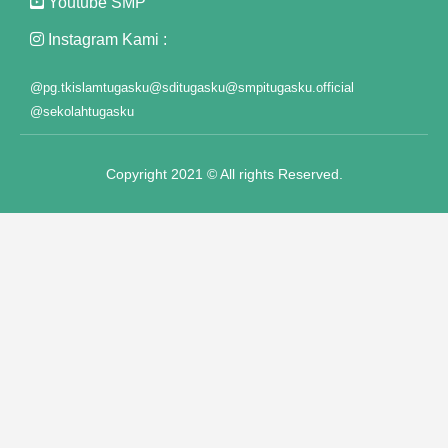
Youtube SMP
Instagram Kami :
@pg.tkislamtugasku
@sditugasku
@smpitugasku.official
@sekolahtugasku
Copyright 2021 © All rights Reserved.