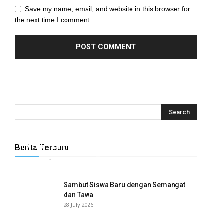
Save my name, email, and website in this browser for
the next time I comment.
Hyrox Training x Extracuriculer Exhabition
Berita Terbaru
Tugasku
-
31 July 2026
0
Sambut Siswa Baru dengan Semangat
dan Tawa
28 July 2026