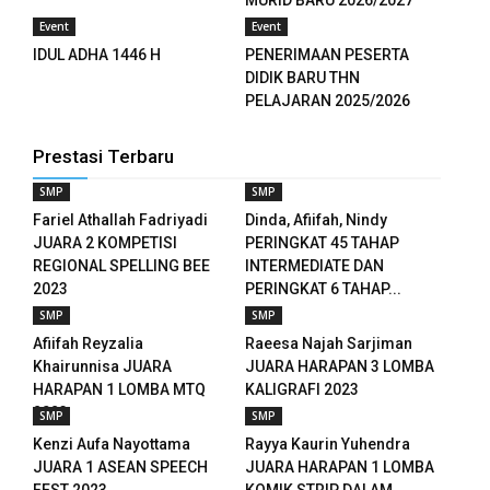
Event
Event
IDUL ADHA 1446 H
PENERIMAAN PESERTA
DIDIK BARU THN
PELAJARAN 2025/2026
Prestasi Terbaru
SMP
SMP
Fariel Athallah Fadriyadi
Dinda, Afiifah, Nindy
JUARA 2 KOMPETISI
PERINGKAT 45 TAHAP
REGIONAL SPELLING BEE
INTERMEDIATE DAN
ownloader
2023
PERINGKAT 6 TAHAP...
SMP
SMP
Afiifah Reyzalia
Raeesa Najah Sarjiman
Khairunnisa JUARA
JUARA HARAPAN 3 LOMBA
HARAPAN 1 LOMBA MTQ
KALIGRAFI 2023
2023
SMP
SMP
Kenzi Aufa Nayottama
Rayya Kaurin Yuhendra
JUARA 1 ASEAN SPEECH
JUARA HARAPAN 1 LOMBA
FEST 2023
KOMIK STRIP DALAM