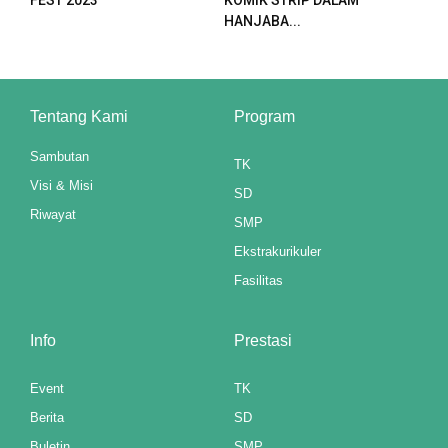
HANJABA...
Tentang Kami
Program
Sambutan
TK
Visi & Misi
SD
Riwayat
SMP
Ekstrakurikuler
Fasilitas
Info
Prestasi
ş
Event
TK
Berita
SD
Buletin
SMP