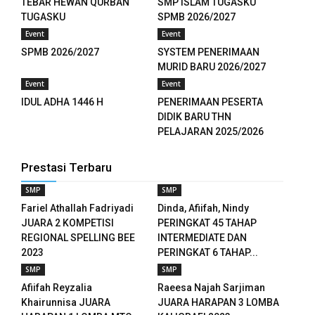
TEBAR HEWAN QURBAN
SMP ISLAM TUGASKU
anel
TUGASKU
SPMB 2026/2027
Event
Event
anel
SPMB 2026/2027
SYSTEM PENERIMAAN
anel
MURID BARU 2026/2027
Event
Event
anel
IDUL ADHA 1446 H
PENERIMAAN PESERTA
DIDIK BARU THN
anel
PELAJARAN 2025/2026
anel
Prestasi Terbaru
anel
SMP
SMP
Fariel Athallah Fadriyadi
Dinda, Afiifah, Nindy
anel
JUARA 2 KOMPETISI
PERINGKAT 45 TAHAP
REGIONAL SPELLING BEE
INTERMEDIATE DAN
anel
2023
PERINGKAT 6 TAHAP...
SMP
SMP
anel
Afiifah Reyzalia
Raeesa Najah Sarjiman
Khairunnisa JUARA
JUARA HARAPAN 3 LOMBA
anel