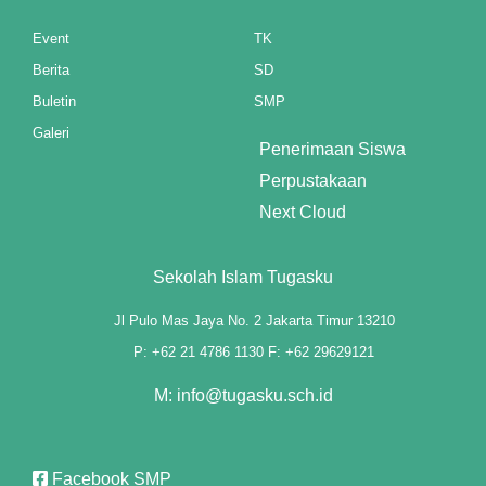
Event
TK
anel
Berita
SD
anel
Buletin
SMP
anel
Galeri
Penerimaan Siswa
anel
Perpustakaan
Next Cloud
anel
anel
Sekolah Islam Tugasku
anel
Jl Pulo Mas Jaya No. 2 Jakarta Timur 13210
P: +62 21 4786 1130 F: +62 29629121
anel
M: info@tugasku.sch.id
anel
Facebook SMP