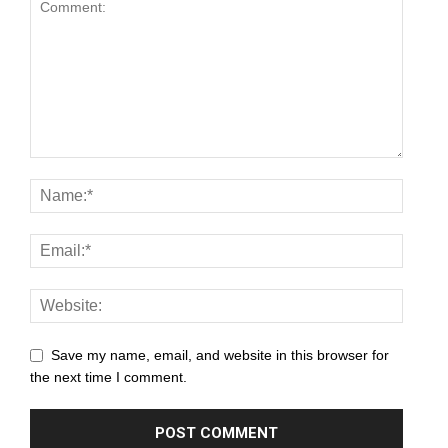
anel
anel
anel
anel
anel
anel
anel
anel
anel
Save my name, email, and website in this browser for
the next time I comment.
anel
anel