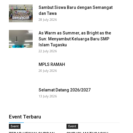
Sambut Siswa Baru dengan Semangat
anel
dan Tawa
28 July 2026
anel
As Warm as Summer, as Bright as the
anel
Sun: Menyambut Keluarga Baru SMP
Islam Tugasku
anel
22 July 2026
anel
MPLS RAMAH
20 July 2026
anel
anel
Selamat Datang 2026/2027
13 July 2026
anel
anel
Event Terbaru
anel
Event
Event