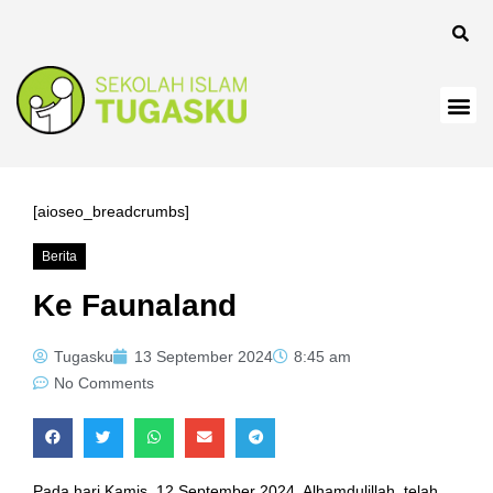
anel
[aioseo_breadcrumbs]
Berita
anel
Ke Faunaland
Tugasku
13 September 2024
8:45 am
No Comments
Pada hari Kamis, 12 September 2024, Alhamdulillah, telah