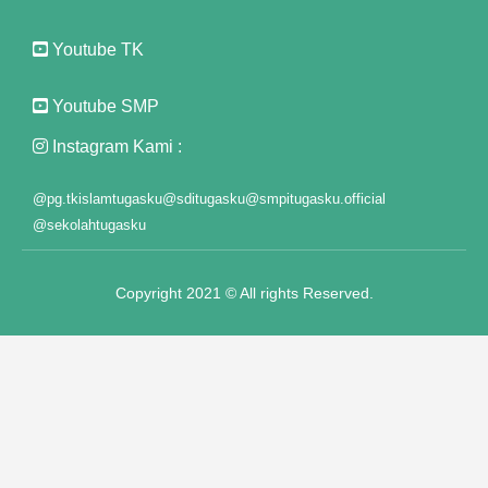
anel
Youtube TK
t
anel
Youtube SMP
Instagram Kami :
anel
anel
@pg.tkislamtugasku
@sditugasku
@smpitugasku.official
@sekolahtugasku
anel
anel
Copyright 2021 © All rights Reserved.
anel
anel
anel
anel