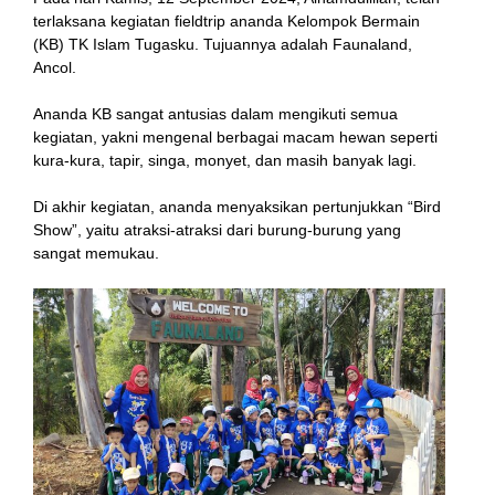
terlaksana kegiatan fieldtrip ananda Kelompok Bermain
(KB) TK Islam Tugasku. Tujuannya adalah Faunaland,
Ancol.
nk
Ananda KB sangat antusias dalam mengikuti semua
kegiatan, yakni mengenal berbagai macam hewan seperti
kura-kura, tapir, singa, monyet, dan masih banyak lagi.
Di akhir kegiatan, ananda menyaksikan pertunjukkan “Bird
tın al
Show”, yaitu atraksi-atraksi dari burung-burung yang
sangat memukau.
anel
anel
cort
anel