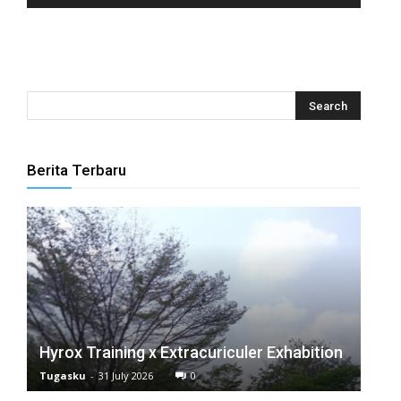
anel
anel
anel
anel
Berita Terbaru
anel
anel
anel
anel
anel
Hyrox Training x Extracuriculer Exhabition
anel
Tugasku
-
31 July 2026
0
anel