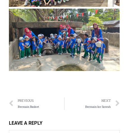
anel
tın al
t
anel
anel
anel
PREVIOUS
NEXT
Bermain Basket
Bermain ke Sawah
anel
LEAVE A REPLY