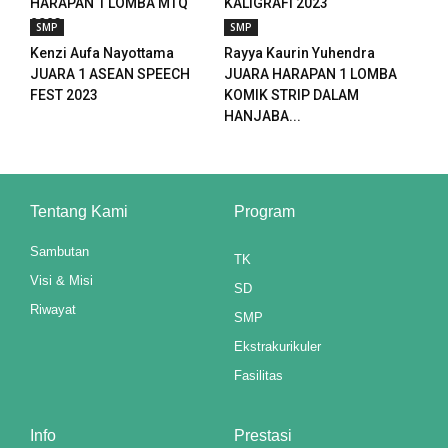
HARAPAN 1 LOMBA MTQ
KALIGRAFI 2023
2023
anel
SMP
SMP
Kenzi Aufa Nayottama
Rayya Kaurin Yuhendra
anel
JUARA 1 ASEAN SPEECH
JUARA HARAPAN 1 LOMBA
FEST 2023
KOMIK STRIP DALAM
anel
HANJABA...
anel
Tentang Kami
Program
ketleri
Sambutan
TK
tın al
Visi & Misi
SD
Riwayat
SMP
anel
Ekstrakurikuler
tın al
Fasilitas
anel
Info
Prestasi
anel