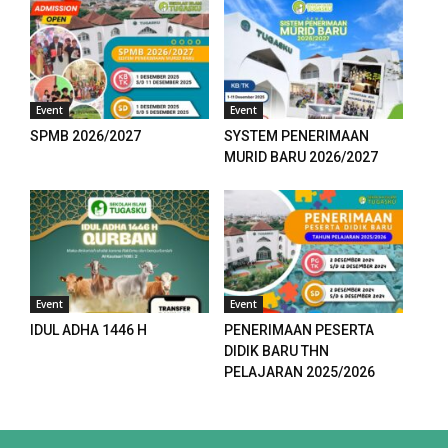
su
Event
Event
su
SPMB 2026/2027
SYSTEM PENERIMAAN
MURID BARU 2026/2027
su
su
mp3 downloader
Event
Event
IDUL ADHA 1446 H
PENERIMAAN PESERTA
DIDIK BARU THN
PELAJARAN 2025/2026