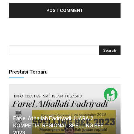
eri
Prestasi Terbaru
al
al
Fariel Athallah Fadriyadi JUARA 2
KOMPETISI REGIONAL SPELLING BEE
2023