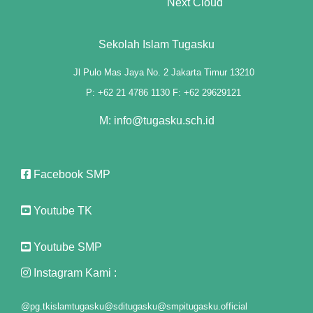
Next Cloud
Sekolah Islam Tugasku
t
Jl Pulo Mas Jaya No. 2 Jakarta Timur 13210
P: +62 21 4786 1130 F: +62 29629121
M: info@tugasku.sch.id
Facebook SMP
Youtube TK
ş
Youtube SMP
Instagram Kami :
@pg.tkislamtugasku
@sditugasku
@smpitugasku.official