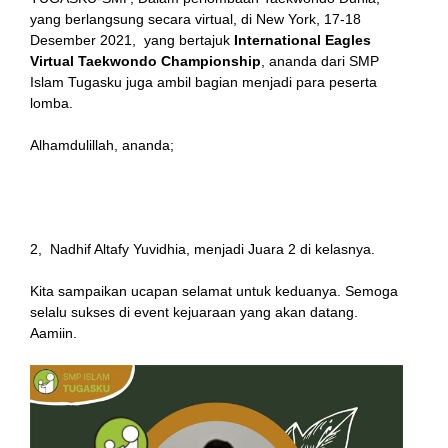
yang berlangsung secara virtual, di New York, 17-18
Desember 2021, yang bertajuk
International Eagles
Virtual Taekwondo Championship
, ananda dari SMP
Islam Tugasku juga ambil bagian menjadi para peserta
lomba.
Alhamdulillah, ananda;
Adrian Zaydan Rachman, Menjadi Juara 1 di kelasnya,
al
dan
2, Nadhif Altafy Yuvidhia, menjadi Juara 2 di kelasnya.
Kita sampaikan ucapan selamat untuk keduanya. Semoga
selalu sukses di event kejuaraan yang akan datang.
t
Aamiin.