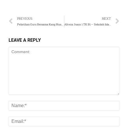
PREVIOUS
NEXT
l
Pelatihan Guru Bersama Kang Nunu Zainul Fuad Sekolah Islam Tugasku
Alteza Juara 1 TK B1 – Sekolah Islam Tugasku
LEAVE A REPLY