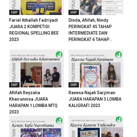
SMP
SMP
Fariel Athallah Fadriyadi
Dinda, Afiifah, Nindy
JUARA 2 KOMPETISI
PERINGKAT 45 TAHAP
REGIONAL SPELLING BEE
INTERMEDIATE DAN
2023
PERINGKAT 6 TAHAP...
ri
l
SMP
SMP
Afiifah Reyzalia
Raeesa Najah Sarjiman
Khairunnisa JUARA
JUARA HARAPAN 3 LOMBA
HARAPAN 1 LOMBA MTQ
KALIGRAFI 2023
l
2023