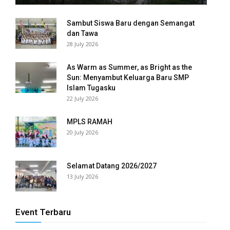
k panel
Sambut Siswa Baru dengan Semangat
dan Tawa
k panel
28 July 2026
k panel
As Warm as Summer, as Bright as the
k panel
Sun: Menyambut Keluarga Baru SMP
Islam Tugasku
22 July 2026
k panel
k panel
MPLS RAMAH
20 July 2026
k panel
k panel
Selamat Datang 2026/2027
13 July 2026
k panel
k panel
Event Terbaru
k panel