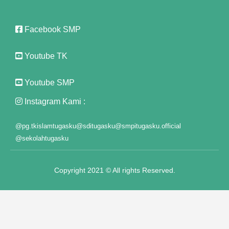
k Panel
east
Facebook SMP
k Panel
Youtube TK
k Panel
Youtube SMP
k Panel
Instagram Kami :
k Panel
@pg.tkislamtugasku
@sditugasku
@smpitugasku.official
k Panel
@sekolahtugasku
k Panel
Copyright 2021 © All rights Reserved.
k Panel
k Panel
k panel