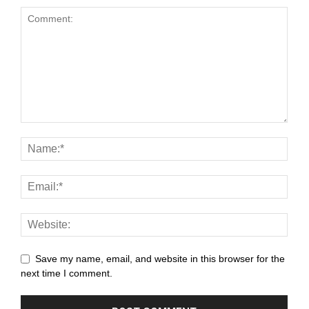
k panel
 satın al
ast
k Panel
k
k panel
ku
k panel
k panel
Save my name, email, and website in this browser for the
next time I comment.
i