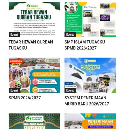
k panel
k panel
Event
Event
k panel
TEBAR HEWAN QURBAN
SMP ISLAM TUGASKU
k panel
TUGASKU
SPMB 2026/2027
k panel
k panel
k panel
Event
Event
k panel
SPMB 2026/2027
SYSTEM PENERIMAAN
MURID BARU 2026/2027
k panel
k panel