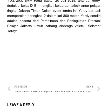
TUGASKU-SMP, Pada Sabtu, 20 Juli 2019, ananda Yordy,
duduk di kelas IX B, mengikuti kejuaraan atletik antar pelajar
k
tingkat Jakarta Timur. Dalam event lomba ini, Yordy berhasil
memperoleh peringkat 2 dalam lari 800 meter. Yordy sendiri
klink
adalah peserta dari Pembinaan dan Peningkatan Prestasi
Pelajar Jakarta untuk cabang olahraga Atletik. Selamat
k
Yordy!
k
 satın al
k Panel
k Panel
 escort
PREVIOUS
NEXT
k Panel
Tamu Sekolah – SD Islam Tugasku
Juara Penilitian – SMP Islam Tugasku
k
LEAVE A REPLY
k