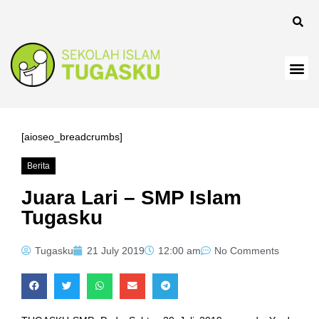
k
k
k
k panel
k
[aioseo_breadcrumbs]
k
Berita
k Panel
Juara Lari – SMP Islam
Tugasku
k
k
Tugasku
21 July 2019
12:00 am
No Comments
k
k