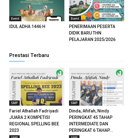
k panel
k panel
Event
Event
IDUL ADHA 1446 H
PENERIMAAN PESERTA
k panel
DIDIK BARU THN
PELAJARAN 2025/2026
k panel
Prestasi Terbaru
k panel
k panel
k panel
k panel
SMP
SMP
k panel
Fariel Athallah Fadriyadi
Dinda, Afiifah, Nindy
JUARA 2 KOMPETISI
PERINGKAT 45 TAHAP
k panel
REGIONAL SPELLING BEE
INTERMEDIATE DAN
2023
PERINGKAT 6 TAHAP...
k panel
SMP
SMP