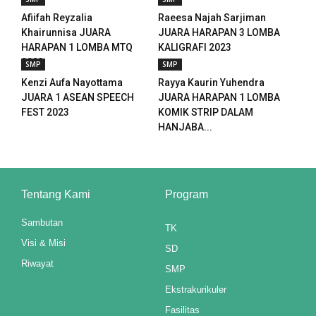
k panel
Afiifah Reyzalia
Raeesa Najah Sarjiman
Khairunnisa JUARA
JUARA HARAPAN 3 LOMBA
k panel
HARAPAN 1 LOMBA MTQ
KALIGRAFI 2023
2023
SMP
SMP
k panel
Kenzi Aufa Nayottama
Rayya Kaurin Yuhendra
JUARA 1 ASEAN SPEECH
JUARA HARAPAN 1 LOMBA
k panel
FEST 2023
KOMIK STRIP DALAM
HANJABA...
Oku
 paketleri
Tentang Kami
Program
 satın al
Sambutan
k panel
TK
Visi & Misi
SD
 satın al
Riwayat
SMP
k panel
Ekstrakurikuler
Fasilitas
k panel