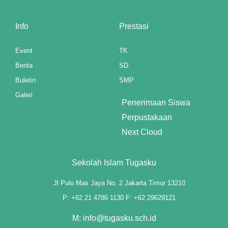
k panel
Info
Prestasi
k panel
Event
TK
k panel
Berita
SD
Buletin
SMP
k panel
Galeri
Penerimaan Siswa
k panel
Perpustakaan
k panel
Next Cloud
k panel
Sekolah Islam Tugasku
k panel
Jl Pulo Mas Jaya No. 2 Jakarta Timur 13210
k panel
P: +62 21 4786 1130 F: +62 29629121
M: info@tugasku.sch.id