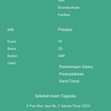
SMP
t"
Ekstrakurikuler
Fasilitas
t
Info
Prestasi
anel
Event
TK
anel
Berita
SD
Buletin
SMP
riş
Galeri
Penerimaan Siswa
Perpustakaan
Next Cloud
Sekolah Islam Tugasku
Jl Pulo Mas Jaya No. 2 Jakarta Timur 13210