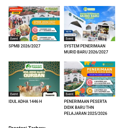
anel
anel
anel
Event
Event
anel
SPMB 2026/2027
SYSTEM PENERIMAAN
MURID BARU 2026/2027
u
aketleri
tın al
anel
Event
Event
IDUL ADHA 1446 H
PENERIMAAN PESERTA
tın al
DIDIK BARU THN
PELAJARAN 2025/2026
anel
anel