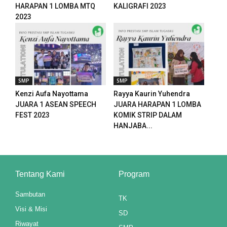
anel
HARAPAN 1 LOMBA MTQ
KALIGRAFI 2023
2023
t
anel
anel
SMP
SMP
anel
Kenzi Aufa Nayottama
Rayya Kaurin Yuhendra
JUARA 1 ASEAN SPEECH
JUARA HARAPAN 1 LOMBA
anel
FEST 2023
KOMIK STRIP DALAM
HANJABA...
anel
anel
Tentang Kami
Program
anel
Sambutan
anel
TK
Visi & Misi
SD
anel
Riwayat