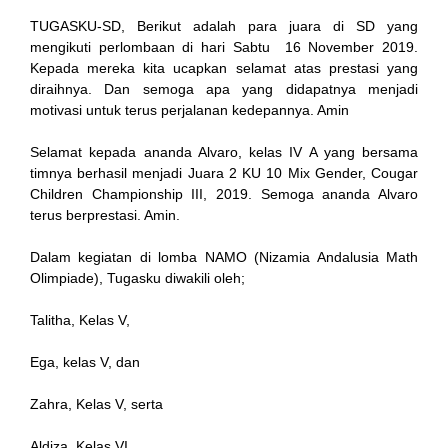
TUGASKU-SD, Berikut adalah para juara di SD yang
mengikuti perlombaan di hari Sabtu 16 November 2019.
ink
Kepada mereka kita ucapkan selamat atas prestasi yang
diraihnya. Dan semoga apa yang didapatnya menjadi
motivasi untuk terus perjalanan kedepannya. Amin
Selamat kepada ananda Alvaro, kelas IV A yang bersama
timnya berhasil menjadi Juara 2 KU 10 Mix Gender, Cougar
tın al
Children Championship III, 2019. Semoga ananda Alvaro
terus berprestasi. Amin.
anel
Dalam kegiatan di lomba NAMO (Nizamia Andalusia Math
anel
Olimpiade), Tugasku diwakili oleh;
scort
Talitha, Kelas V,
anel
Ega, kelas V, dan
Zahra, Kelas V, serta
Aldiza, Kelas VI