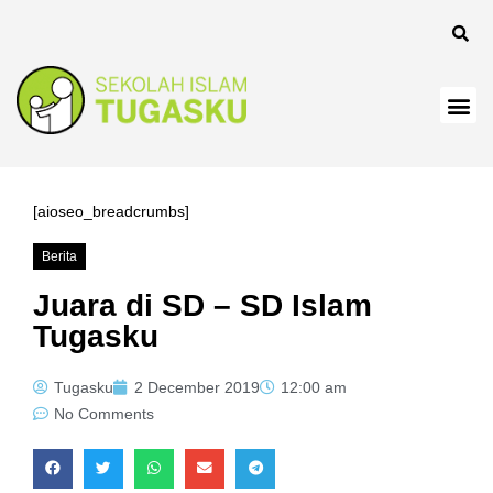
anel
[aioseo_breadcrumbs]
Berita
anel
Juara di SD – SD Islam
Tugasku
Tugasku
2 December 2019
12:00 am
No Comments