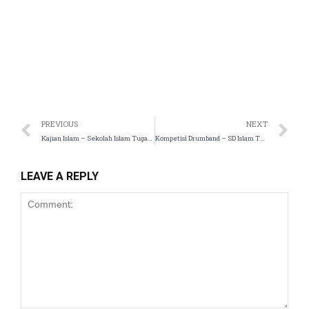
anel
anel
anel
anel
anel
PREVIOUS
NEXT
Kajian Islam – Sekolah Islam Tugasku
Kompetisi Drumband – SD Islam Tugasku
anel
LEAVE A REPLY
anel
anel
anel
anel
anel