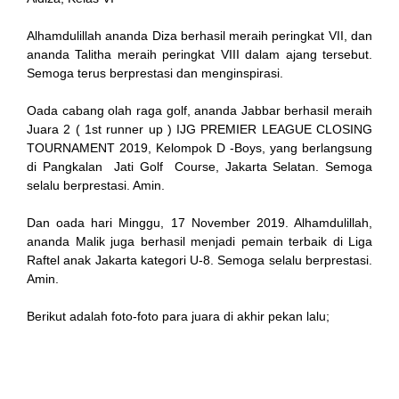
anel
Alhamdulillah ananda Diza berhasil meraih peringkat VII, dan
ananda Talitha meraih peringkat VIII dalam ajang tersebut.
tın al
Semoga terus berprestasi dan menginspirasi.
t
Oada cabang olah raga golf, ananda Jabbar berhasil meraih
Juara 2 ( 1st runner up ) IJG PREMIER LEAGUE CLOSING
anel
TOURNAMENT 2019, Kelompok D -Boys, yang berlangsung
di Pangkalan Jati Golf Course, Jakarta Selatan. Semoga
selalu berprestasi. Amin.
anel
Dan oada hari Minggu, 17 November 2019. Alhamdulillah,
ananda Malik juga berhasil menjadi pemain terbaik di Liga
Raftel anak Jakarta kategori U-8. Semoga selalu berprestasi.
Amin.
anel
Berikut adalah foto-foto para juara di akhir pekan lalu;
anel