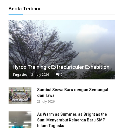
Berita Terbaru
anel
anel
anel
anel
anel
Hyrox Training x Extracuriculer Exhabition
anel
Tugasku
-
31 July 2026
0
anel
Sambut Siswa Baru dengan Semangat
anel
dan Tawa
28 July 2026
anel
As Warm as Summer, as Bright as the
anel
Sun: Menyambut Keluarga Baru SMP
Islam Tugasku