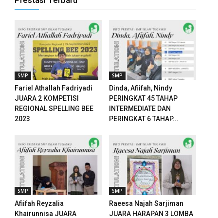
Prestasi Terbaru
anel
anel
anel
SMP
SMP
anel
Fariel Athallah Fadriyadi
Dinda, Afiifah, Nindy
JUARA 2 KOMPETISI
PERINGKAT 45 TAHAP
anel
REGIONAL SPELLING BEE
INTERMEDIATE DAN
2023
PERINGKAT 6 TAHAP...
anel
anel
anel
anel
SMP
SMP
Afiifah Reyzalia
Raeesa Najah Sarjiman
Khairunnisa JUARA
JUARA HARAPAN 3 LOMBA