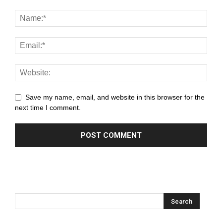
anel
anel
anel
anel
anel
Save my name, email, and website in this browser for the
next time I comment.
anel
anel
anel
anel
anel
anel