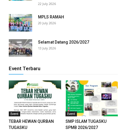
anel
22 July 2026
anel
MPLS RAMAH
20 July 2026
anel
anel
Selamat Datang 2026/2027
13 July 2026
anel
anel
Event Terbaru
anel
anel
anel
anel
Event
Event
TEBAR HEWAN QURBAN
SMP ISLAM TUGASKU
anel
TUGASKU
SPMB 2026/2027