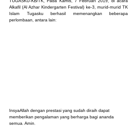
TUGASKU-KB/TK, Pada Kamis, 7 Februari 2019, di acara
Alkafil (Al Azhar Kindergarten Festival) ke-3, murid-murid TK
Islam Tugasku berhasil memenangkan beberapa
perlombaan, antara lain:
Juara III untuk lomba Mewarnai kelompok A, atas nama
ananda Talita,
Harapan II untuk lomba hafalan surat pendek kelompok
A, atas nama ananda Khalif,
Harapan I untuk lomba Mewarnai kelompok B, atas nama
ananda Rozel,
Harapan II untuk lomba Mewarnai kelompok B, atas
nama ananda Dizani,
Harapan III untuk lomba Mewarnai kelompok B, atas
nama ananda Azza.
InsyaAllah dengan prestasi yang sudah diraih dapat
memberikan pengalaman yang berharga bagi ananda
semua. Amin.