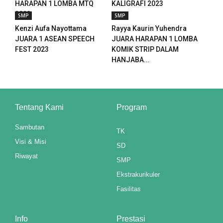
HARAPAN 1 LOMBA MTQ
KALIGRAFI 2023
2023
SMP
SMP
Kenzi Aufa Nayottama
Rayya Kaurin Yuhendra
JUARA 1 ASEAN SPEECH
JUARA HARAPAN 1 LOMBA
FEST 2023
KOMIK STRIP DALAM
HANJABA...
Tentang Kami
Program
Sambutan
TK
Visi & Misi
SD
Riwayat
SMP
Ekstrakurikuler
Fasilitas
Info
Prestasi