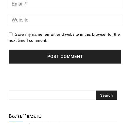
Save my name, email, and website in this browser for the
next time I comment.
Hyrox Training x Extracuriculer Exhabition
Berita Terbaru
Tugasku
-
31 July 2026
0