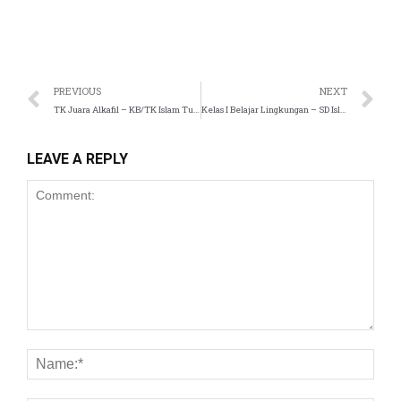
PREVIOUS
NEXT
TK Juara Alkafil – KB/TK Islam Tugasku
Kelas I Belajar Lingkungan – SD Islam Tugasku
LEAVE A REPLY