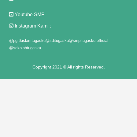
Panel
Youtube SMP
Panel
Instagram Kami :
panel
@pg.tkislamtugasku
@sditugasku
@smpitugasku.official
ot"
@sekolahtugasku
Copyright 2021 © All rights Reserved.
t
panel
panel
iriş