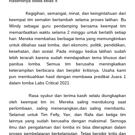
Rasendriya siswa kelas 9.
Kegigihan, semangat, minat, dan keingintahuan dari
keempat tim semakin bertambah selama proses latihan. Bu
Windy sebagai guru pendamping bersama keempat tim
memanfaatkan waktu selama 2 minggu untuk berlatih setiap
panel
hari. Mereka membahas berbagai tema yang memungkinkan
untuk dibahas saat lomba, dari ekonomi, politik, pendidikan,
atın al
kesehatan, dan sosial. Pada minggu kedua latihan sudah
lebih terarah karena sudah mendapatkan tema khusus dari
st
panitua lomba. Semua tim berusaha meningkatkan
keterampilan berbicara dan berpikir kritisnya. Usaha kami
Panel
pun membuahkan hasil dengan membawa predikat Juara 1
dalam lomba Labs Critical 2021.
Rasa syukur dan terima kasih selalu diungkapkan
panel
oleh keempat tim ini. Mereka saling mendukung saat
perlombaan, saling menenangkan,dan saling membantu.
u
Selamat untuk Tim Felly, Yan, dan Rafa dan ketiga tim
lainnya yang sudah berusaha dengan maksimal. Semoga
panel
ilmu dan pengalaman dari lomba ini bisa diterapkan dalam
proses pembelajaran berkelanjutan. Tetap berpikir kritis dan