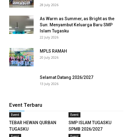
panel
28 July 2026
panel
As Warm as Summer, as Bright as the
Sun: Menyambut Keluarga Baru SMP
panel
Islam Tugasku
22 July 2026
panel
MPLS RAMAH
panel
20 July 2026
panel
Selamat Datang 2026/2027
panel
13 July 2026
panel
Event Terbaru
panel
Event
Event
panel
TEBAR HEWAN QURBAN
SMP ISLAM TUGASKU
TUGASKU
SPMB 2026/2027
panel
Event
Event