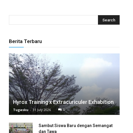
panel
panel
panel
Berita Terbaru
panel
panel
panel
panel
panel
Hyrox Training x Extracuriculer Exhabition
Tugasku
-
31 July 2026
0
panel
panel
Sambut Siswa Baru dengan Semangat
dan Tawa