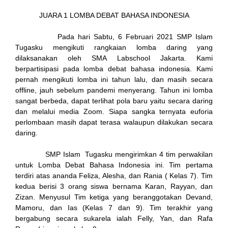
JUARA 1 LOMBA DEBAT BAHASA INDONESIA
ink
Pada hari Sabtu, 6 Februari 2021 SMP Islam
Tugasku mengikuti rangkaian lomba daring yang
dilaksanakan oleh SMA Labschool Jakarta. Kami
berpartisipasi pada lomba debat bahasa indonesia. Kami
pernah mengikuti lomba ini tahun lalu, dan masih secara
offline, jauh sebelum pandemi menyerang. Tahun ini lomba
atın al
sangat berbeda, dapat terlihat pola baru yaitu secara daring
dan melalui media Zoom. Siapa sangka ternyata euforia
Panel
perlombaan masih dapat terasa walaupun dilakukan secara
daring.
Panel
SMP Islam Tugasku mengirimkan 4 tim perwakilan
escort
untuk Lomba Debat Bahasa Indonesia ini. Tim pertama
terdiri atas ananda Feliza, Alesha, dan Rania ( Kelas 7). Tim
Panel
kedua berisi 3 orang siswa bernama Karan, Rayyan, dan
Zizan. Menyusul Tim ketiga yang beranggotakan Devand,
Mamoru, dan Ias (Kelas 7 dan 9). Tim terakhir yang
bergabung secara sukarela ialah Felly, Yan, dan Rafa