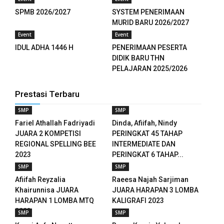
SPMB 2026/2027
SYSTEM PENERIMAAN
panel
MURID BARU 2026/2027
panel
Event
Event
IDUL ADHA 1446 H
PENERIMAAN PESERTA
panel
DIDIK BARU THN
PELAJARAN 2025/2026
panel
Prestasi Terbaru
panel
SMP
SMP
panel
Fariel Athallah Fadriyadi
Dinda, Afiifah, Nindy
JUARA 2 KOMPETISI
PERINGKAT 45 TAHAP
u
REGIONAL SPELLING BEE
INTERMEDIATE DAN
2023
PERINGKAT 6 TAHAP...
aketleri
SMP
SMP
Afiifah Reyzalia
Raeesa Najah Sarjiman
panel
Khairunnisa JUARA
JUARA HARAPAN 3 LOMBA
HARAPAN 1 LOMBA MTQ
KALIGRAFI 2023
atın al
2023
SMP
SMP
panel