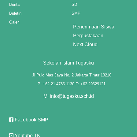
panel
Berita
SD
Buletin
SMP
panel
Galeri
Penerimaan Siswa
Perpustakaan
Panel
Next Cloud
st
Sekolah Islam Tugasku
Panel
Jl Pulo Mas Jaya No. 2 Jakarta Timur 13210
Panel
P: +62 21 4786 1130 F: +62 29629121
Panel
M: info@tugasku.sch.id
Panel
Panel
Facebook SMP
Panel
Youtube TK