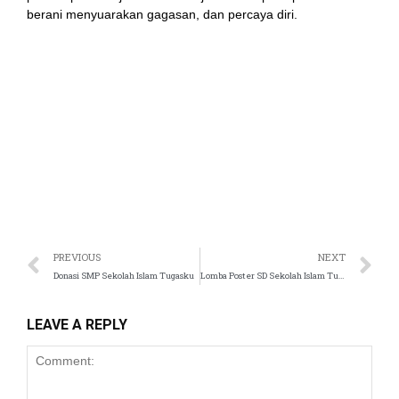
panel
berani menyuarakan gagasan, dan percaya diri.
panel
panel
panel
panel
panel
PREVIOUS
NEXT
panel
Donasi SMP Sekolah Islam Tugasku
Lomba Poster SD Sekolah Islam Tugasku
panel
LEAVE A REPLY
panel
panel