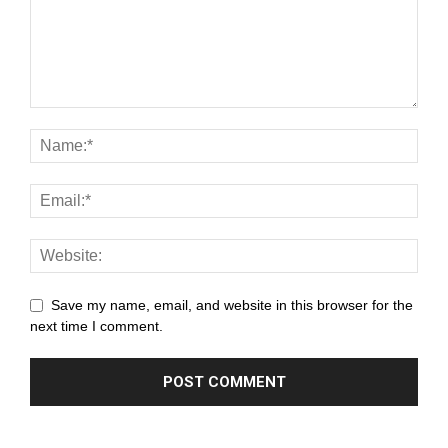
panel
panel
panel
panel
panel
panel
panel
Save my name, email, and website in this browser for the
panel
next time I comment.
panel
panel
panel