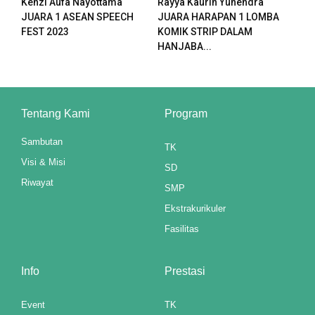
Kenzi Aufa Nayottama
Rayya Kaurin Yuhendra
JUARA 1 ASEAN SPEECH
JUARA HARAPAN 1 LOMBA
atın al
FEST 2023
KOMIK STRIP DALAM
HANJABA...
panel
panel
Tentang Kami
Program
panel
Sambutan
panel
TK
Visi & Misi
SD
panel
Riwayat
SMP
panel
Ekstrakurikuler
Fasilitas
panel
panel
Info
Prestasi
panel
Event
TK