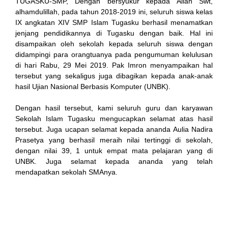
TUGASKU-SMP, Dengan bersyukur kepada Allah Swt,
alhamdulillah, pada tahun 2018-2019 ini, seluruh siswa kelas
IX angkatan XIV SMP Islam Tugasku berhasil menamatkan
jenjang pendidikannya di Tugasku dengan baik. Hal ini
link
disampaikan oleh sekolah kepada seluruh siswa dengan
didampingi para orangtuanya pada pengumuman kelulusan
di hari Rabu, 29 Mei 2019. Pak Imron menyampaikan hal
tersebut yang sekaligus juga dibagikan kepada anak-anak
hasil Ujian Nasional Berbasis Komputer (UNBK).
 satın al
Dengan hasil tersebut, kami seluruh guru dan karyawan
Sekolah Islam Tugasku mengucapkan selamat atas hasil
 Panel
tersebut. Juga ucapan selamat kepada ananda Aulia Nadira
Prasetya yang berhasil meraih nilai tertinggi di sekolah,
 Panel
dengan nilai 39, 1 untuk empat mata pelajaran yang di
UNBK. Juga selamat kepada ananda yang telah
 escort
mendapatkan sekolah SMAnya.
 Panel