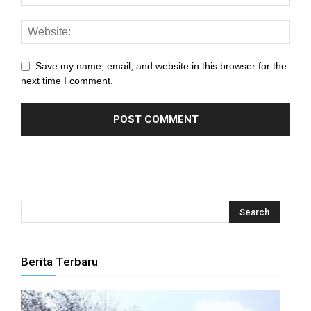
 panel
i
 panel
Save my name, email, and website in this browser for the
next time I comment.
 panel
 panel
 panel
 panel
 panel
 panel
Berita Terbaru
 panel
 panel