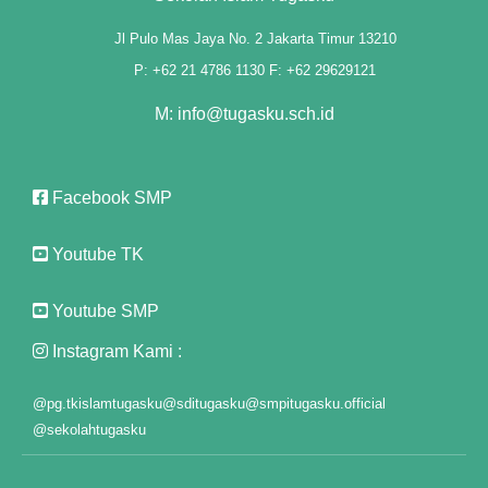
Jl Pulo Mas Jaya No. 2 Jakarta Timur 13210
 satın al
P: +62 21 4786 1130 F: +62 29629121
 panel
M: info@tugasku.sch.id
 panel
 panel
Facebook SMP
 panel
Youtube TK
 panel
Youtube SMP
 panel
Instagram Kami :
 panel
@pg.tkislamtugasku
@sditugasku
@smpitugasku.official
 panel
@sekolahtugasku
 panel