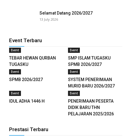
 panel
Selamat Datang 2026/2027
13 July 2026
 panel
 panel
Event Terbaru
 panel
Event
Event
TEBAR HEWAN QURBAN
SMP ISLAM TUGASKU
 panel
TUGASKU
SPMB 2026/2027
Event
Event
 panel
SPMB 2026/2027
SYSTEM PENERIMAAN
MURID BARU 2026/2027
 panel
Event
Event
 panel
IDUL ADHA 1446 H
PENERIMAAN PESERTA
DIDIK BARU THN
 panel
PELAJARAN 2025/2026
 panel
Prestasi Terbaru