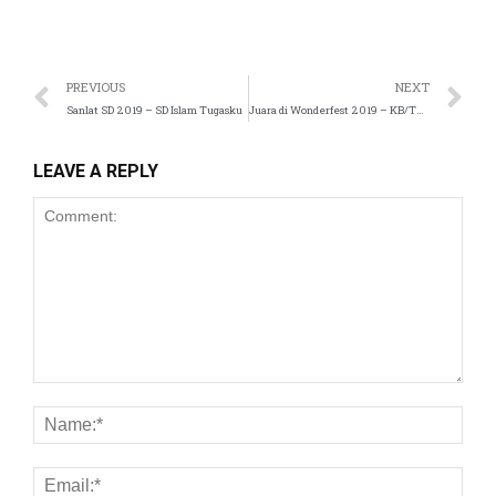
PREVIOUS
NEXT
Sanlat SD 2019 – SD Islam Tugasku
Juara di Wonderfest 2019 – KB/TK Islam Tugasku
 panel
LEAVE A REPLY
 satın al
ast
 Panel
 panel
ku
 panel