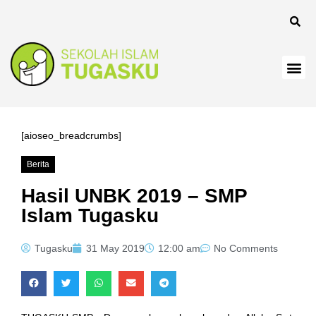
 panel
[aioseo_breadcrumbs]
Berita
 Panel
Hasil UNBK 2019 – SMP
Islam Tugasku
Tugasku
31 May 2019
12:00 am
No Comments