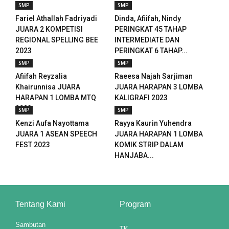
 panel
SMP
SMP
Fariel Athallah Fadriyadi
Dinda, Afiifah, Nindy
 panel
JUARA 2 KOMPETISI
PERINGKAT 45 TAHAP
REGIONAL SPELLING BEE
INTERMEDIATE DAN
 panel
2023
PERINGKAT 6 TAHAP...
SMP
SMP
 panel
Afiifah Reyzalia
Raeesa Najah Sarjiman
Khairunnisa JUARA
JUARA HARAPAN 3 LOMBA
 panel
HARAPAN 1 LOMBA MTQ
KALIGRAFI 2023
2023
SMP
SMP
 panel
Kenzi Aufa Nayottama
Rayya Kaurin Yuhendra
JUARA 1 ASEAN SPEECH
JUARA HARAPAN 1 LOMBA
 panel
FEST 2023
KOMIK STRIP DALAM
HANJABA...
 panel
 panel
 panel
Tentang Kami
Program
 panel
Sambutan
TK