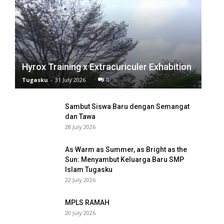
 panel
 panel
 panel
Hyrox Training x Extracuriculer Exhabition
 panel
Tugasku
-
31 July 2026
0
 panel
Sambut Siswa Baru dengan Semangat
dan Tawa
 panel
28 July 2026
 panel
As Warm as Summer, as Bright as the
 panel
Sun: Menyambut Keluarga Baru SMP
Islam Tugasku
22 July 2026
 panel
 panel
MPLS RAMAH
20 July 2026
 panel