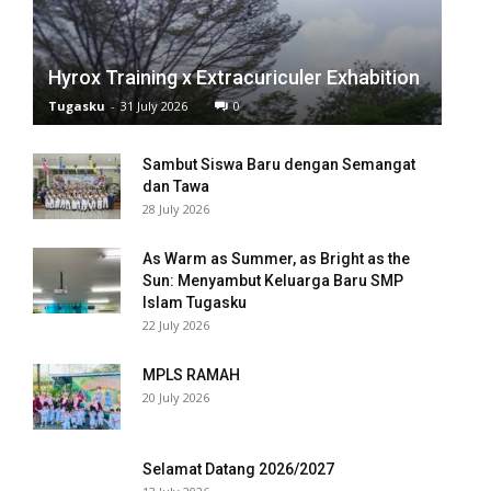
el
el
Hyrox Training x Extracuriculer Exhabition
el
Tugasku
-
31 July 2026
0
el
Sambut Siswa Baru dengan Semangat
dan Tawa
el
28 July 2026
el
As Warm as Summer, as Bright as the
Sun: Menyambut Keluarga Baru SMP
el
Islam Tugasku
22 July 2026
el
MPLS RAMAH
el
20 July 2026
el
Selamat Datang 2026/2027
el