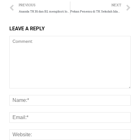
PREVIOUS
NEXT
el
Ananda TK B1 dan B2 mengikuti lomba Sekolah Islam Tugasku
Pekan Penemu di TK Sekolah Islam Tugasku
el
LEAVE A REPLY
el
el
el
el
el
el
el
el
el