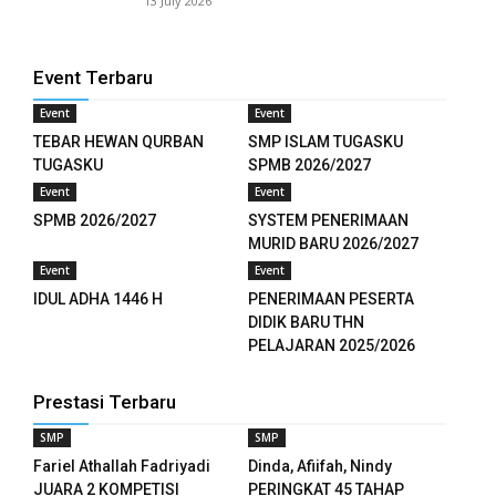
13 July 2026
el
el
Event Terbaru
Event
Event
el
TEBAR HEWAN QURBAN
SMP ISLAM TUGASKU
TUGASKU
SPMB 2026/2027
el
Event
Event
el
SPMB 2026/2027
SYSTEM PENERIMAAN
MURID BARU 2026/2027
el
Event
Event
IDUL ADHA 1446 H
PENERIMAAN PESERTA
DIDIK BARU THN
PELAJARAN 2025/2026
tleri
el
Prestasi Terbaru
SMP
SMP
n al
Fariel Athallah Fadriyadi
Dinda, Afiifah, Nindy
JUARA 2 KOMPETISI
PERINGKAT 45 TAHAP
el