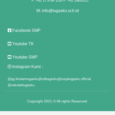
P: +62 21 4786 1130 F: +62 29629121
el
M: info@tugasku.sch.id
el
Facebook SMP
Youtube TK
Youtube SMP
el
Instagram Kami :
el
@pg.tkislamtugasku
@sditugasku
@smpitugasku.official
ş
@sekolahtugasku
Copyright 2021 © All rights Reserved.