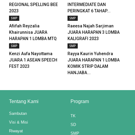
REGIONAL SPELLING BEE
INTERMEDIATE DAN
2023
PERINGKAT 6 TAHAP...
n al
SMP
SMP
el
Afiifah Reyzalia
Raeesa Najah Sarjiman
Khairunnisa JUARA
JUARA HARAPAN 3 LOMBA
el
HARAPAN 1 LOMBA MTQ
KALIGRAFI 2023
2023
SMP
SMP
el
Kenzi Aufa Nayottama
Rayya Kaurin Yuhendra
JUARA 1 ASEAN SPEECH
JUARA HARAPAN 1 LOMBA
el
FEST 2023
KOMIK STRIP DALAM
HANJABA...
el
el
el
Tentang Kami
Program
el
Sambutan
TK
Visi & Misi
SD
el
Riwayat
SMP