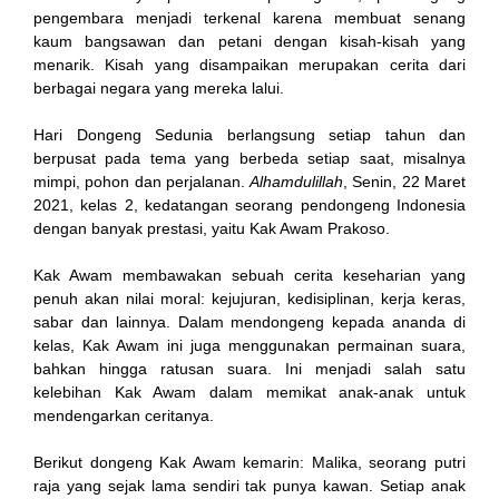
pengembara menjadi terkenal karena membuat senang
kaum bangsawan dan petani dengan kisah-kisah yang
menarik. Kisah yang disampaikan merupakan cerita dari
k
berbagai negara yang mereka lalui.
Hari Dongeng Sedunia berlangsung setiap tahun dan
berpusat pada tema yang berbeda setiap saat, misalnya
mimpi, pohon dan perjalanan.
Alhamdulillah
, Senin, 22 Maret
2021, kelas 2, kedatangan seorang pendongeng Indonesia
n al
dengan banyak prestasi, yaitu Kak Awam Prakoso.
el
Kak Awam membawakan sebuah cerita keseharian yang
penuh akan nilai moral: kejujuran, kedisiplinan, kerja keras,
el
sabar dan lainnya. Dalam mendongeng kepada ananda di
kelas, Kak Awam ini juga menggunakan permainan suara,
ort
bahkan hingga ratusan suara. Ini menjadi salah satu
kelebihan Kak Awam dalam memikat anak-anak untuk
el
mendengarkan ceritanya.
Berikut dongeng Kak Awam kemarin: Malika, seorang putri
raja yang sejak lama sendiri tak punya kawan. Setiap anak