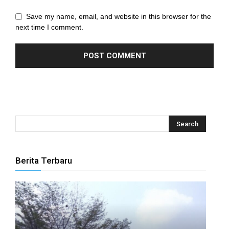
Save my name, email, and website in this browser for the
el
next time I comment.
el
el
el
el
el
el
Berita Terbaru
el
el
el