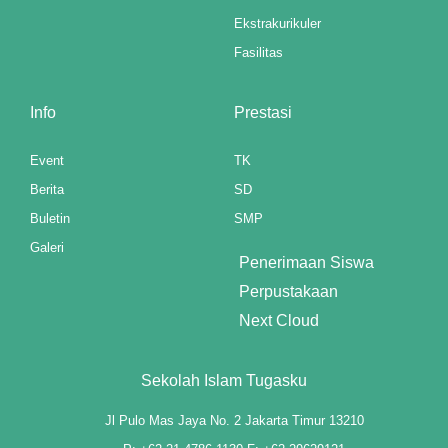
el
Ekstrakurikuler
el
Fasilitas
Info
Prestasi
el
Event
TK
el
Berita
SD
Buletin
SMP
el
Galeri
Penerimaan Siswa
el
Perpustakaan
el
Next Cloud
el
Sekolah Islam Tugasku
el
Jl Pulo Mas Jaya No. 2 Jakarta Timur 13210
el