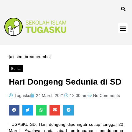
el
[aioseo_breadcrumbs]
Berita
el
Hari Dongeng Sedunia di SD
Tugasku
24 March 2021
12:00 am
No Comments
TUGASKU-SD, Hari dongeng diperingati setiap tanggal 20
Maret. Awalnya pada abad pertengahan, pendongeng