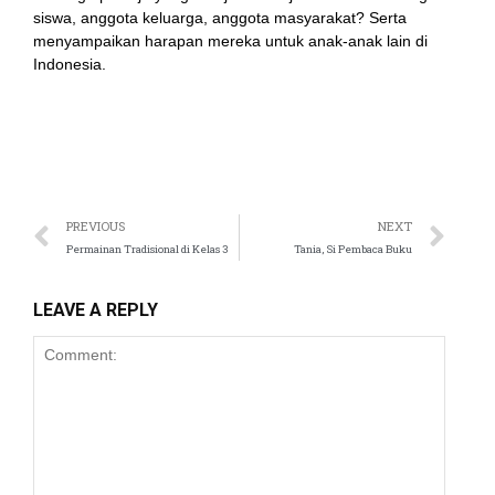
siswa, anggota keluarga, anggota masyarakat? Serta
menyampaikan harapan mereka untuk anak-anak lain di
anel
Indonesia.
atın al
t
Panel
PREVIOUS
NEXT
Permainan Tradisional di Kelas 3
Tania, Si Pembaca Buku
anel
LEAVE A REPLY
anel
anel