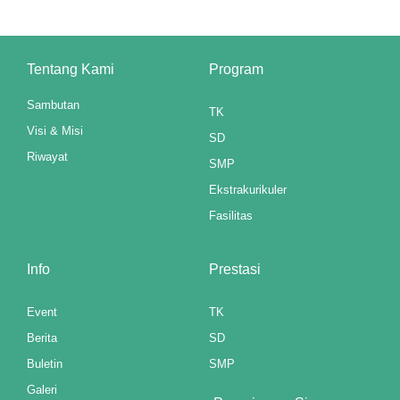
anel
anel
Tentang Kami
Program
anel
Sambutan
TK
Visi & Misi
anel
SD
Riwayat
SMP
u
Ekstrakurikuler
aketleri
Fasilitas
atın al
Info
Prestasi
anel
Event
TK
atın al
Berita
SD
anel
Buletin
SMP
Galeri
anel