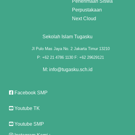
Penerimaan Siswa
Perpustakaan
anel
Next Cloud
anel
Sekolah Islam Tugasku
anel
Jl Pulo Mas Jaya No. 2 Jakarta Timur 13210
anel
P: +62 21 4786 1130 F: +62 29629121
anel
M: info@tugasku.sch.id
anel
anel
Facebook SMP
anel
Youtube TK
anel
Youtube SMP