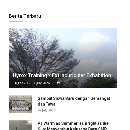
anel
Berita Terbaru
anel
anel
anel
anel
anel
Hyrox Training x Extracuriculer Exhabition
anel
Tugasku
-
31 July 2026
0
anel
Sambut Siswa Baru dengan Semangat
dan Tawa
anel
28 July 2026
anel
As Warm as Summer, as Bright as the
anel
Sun: Menyambut Keluarga Baru SMP