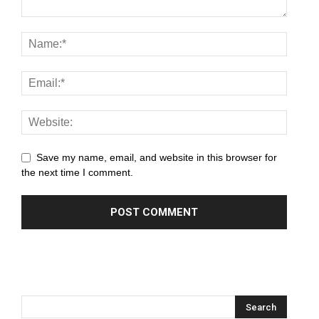
anel
anel
anel
anel
anel
anel
Save my name, email, and website in this browser for
the next time I comment.
anel
anel
anel
anel
anel