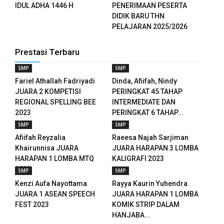
anel
IDUL ADHA 1446 H
PENERIMAAN PESERTA
DIDIK BARU THN
anel
PELAJARAN 2025/2026
anel
Prestasi Terbaru
anel
SMP
SMP
Fariel Athallah Fadriyadi
Dinda, Afiifah, Nindy
anel
JUARA 2 KOMPETISI
PERINGKAT 45 TAHAP
REGIONAL SPELLING BEE
INTERMEDIATE DAN
anel
2023
PERINGKAT 6 TAHAP...
SMP
SMP
anel
Afiifah Reyzalia
Raeesa Najah Sarjiman
Khairunnisa JUARA
JUARA HARAPAN 3 LOMBA
anel
HARAPAN 1 LOMBA MTQ
KALIGRAFI 2023
2023
SMP
SMP
anel
Kenzi Aufa Nayottama
Rayya Kaurin Yuhendra
JUARA 1 ASEAN SPEECH
JUARA HARAPAN 1 LOMBA
anel
FEST 2023
KOMIK STRIP DALAM
HANJABA...
anel