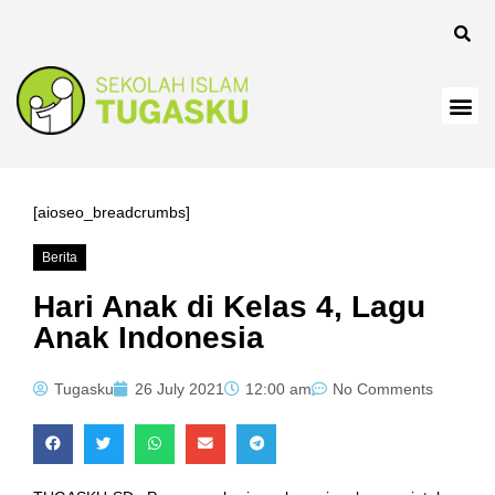
anel
[aioseo_breadcrumbs]
Berita
Panel
Hari Anak di Kelas 4, Lagu
Anak Indonesia
Tugasku
26 July 2021
12:00 am
No Comments