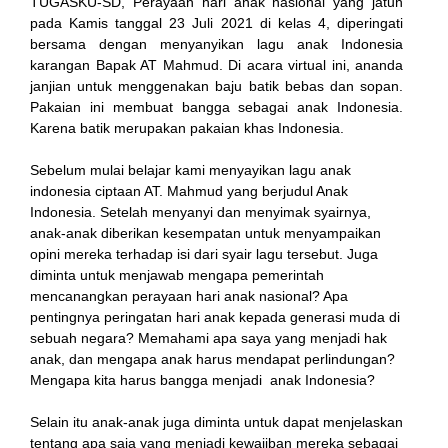
TUGASKU-SD, Perayaan hari anak nasional yang jatuh
pada Kamis tanggal 23 Juli 2021 di kelas 4, diperingati
bersama dengan menyanyikan lagu anak Indonesia
karangan Bapak AT Mahmud. Di acara virtual ini, ananda
ink
janjian untuk menggenakan baju batik bebas dan sopan.
Pakaian ini membuat bangga sebagai anak Indonesia.
Karena batik merupakan pakaian khas Indonesia.
Sebelum mulai belajar kami menyayikan lagu anak
indonesia ciptaan AT. Mahmud yang berjudul Anak
atın al
Indonesia. Setelah menyanyi dan menyimak syairnya,
anak-anak diberikan kesempatan untuk menyampaikan
Panel
opini mereka terhadap isi dari syair lagu tersebut. Juga
diminta untuk menjawab mengapa pemerintah
Panel
mencanangkan perayaan hari anak nasional? Apa
pentingnya peringatan hari anak kepada generasi muda di
scort
sebuah negara? Memahami apa saya yang menjadi hak
anak, dan mengapa anak harus mendapat perlindungan?
Panel
Mengapa kita harus bangga menjadi anak Indonesia?
Selain itu anak-anak juga diminta untuk dapat menjelaskan
tentang apa saja yang menjadi kewajiban mereka sebagai