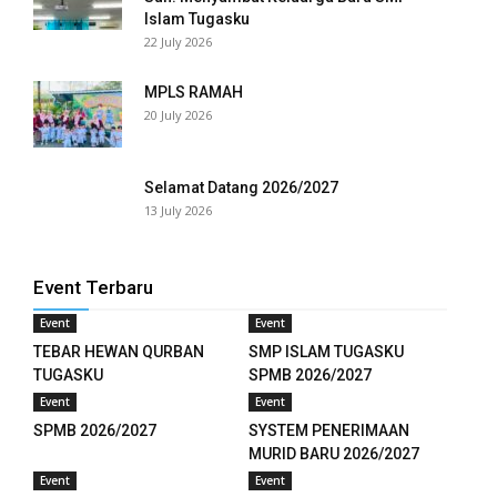
Islam Tugasku
22 July 2026
anel
anel
MPLS RAMAH
20 July 2026
anel
anel
Selamat Datang 2026/2027
13 July 2026
anel
anel
Event Terbaru
anel
Event
Event
TEBAR HEWAN QURBAN
SMP ISLAM TUGASKU
anel
TUGASKU
SPMB 2026/2027
Event
Event
anel
SPMB 2026/2027
SYSTEM PENERIMAAN
MURID BARU 2026/2027
anel
Event
Event