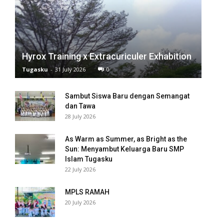
el
el
el
Hyrox Training x Extracuriculer Exhabition
Tugasku
-
31 July 2026
0
el
Sambut Siswa Baru dengan Semangat
dan Tawa
28 July 2026
tleri
n al
As Warm as Summer, as Bright as the
Sun: Menyambut Keluarga Baru SMP
Islam Tugasku
el
22 July 2026
n al
MPLS RAMAH
el
20 July 2026
el