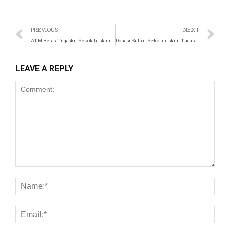
el
PREVIOUS
NEXT
ATM Beras Tugasku Sekolah Islam Tugasku
Donasi Sulbar Sekolah Islam Tugasku
el
el
LEAVE A REPLY
el
el
el
el
el
el
el