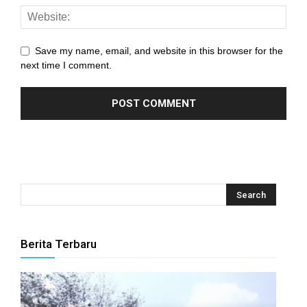
el
el
Save my name, email, and website in this browser for the
el
next time I comment.
el
el
el
el
el
el
Berita Terbaru
el
el