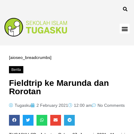
el
[aioseo_breadcrumbs]
Berita
el
Fieldtrip ke Marunda dan
Rorotan
Tugasku
2 February 2021
12:00 am
No Comments