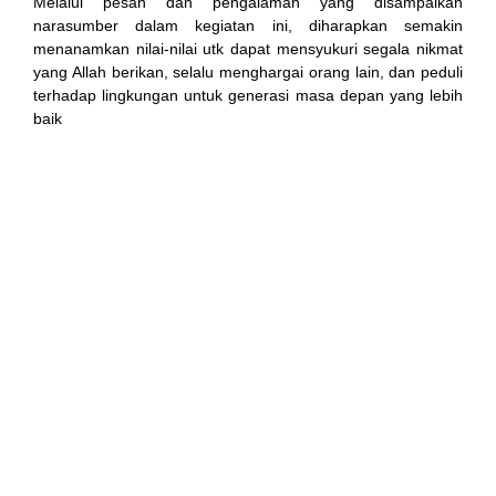
Melalui pesan dan pengalaman yang disampaikan
narasumber dalam kegiatan ini, diharapkan semakin
el
menanamkan nilai-nilai utk dapat mensyukuri segala nikmat
yang Allah berikan, selalu menghargai orang lain, dan peduli
el
terhadap lingkungan untuk generasi masa depan yang lebih
baik
el
el
el
el
el
el
el
el
el