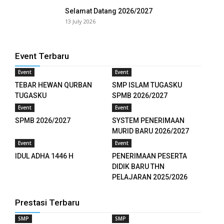
Selamat Datang 2026/2027
el
13 July 2026
el
Event Terbaru
el
Event
Event
el
TEBAR HEWAN QURBAN
SMP ISLAM TUGASKU
TUGASKU
SPMB 2026/2027
el
Event
Event
SPMB 2026/2027
SYSTEM PENERIMAAN
el
MURID BARU 2026/2027
Event
Event
el
IDUL ADHA 1446 H
PENERIMAAN PESERTA
el
DIDIK BARU THN
PELAJARAN 2025/2026
el
Prestasi Terbaru
SMP
SMP