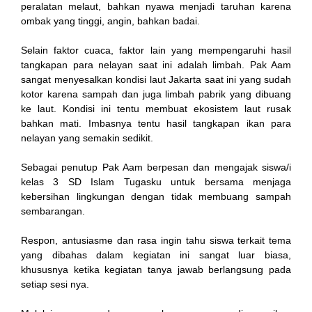
peralatan melaut, bahkan nyawa menjadi taruhan karena
el
ombak yang tinggi, angin, bahkan badai.
el
Selain faktor cuaca, faktor lain yang mempengaruhi hasil
tangkapan para nelayan saat ini adalah limbah. Pak Aam
el
sangat menyesalkan kondisi laut Jakarta saat ini yang sudah
kotor karena sampah dan juga limbah pabrik yang dibuang
el
ke laut. Kondisi ini tentu membuat ekosistem laut rusak
bahkan mati. Imbasnya tentu hasil tangkapan ikan para
el
nelayan yang semakin sedikit.
el
Sebagai penutup Pak Aam berpesan dan mengajak siswa/i
kelas 3 SD Islam Tugasku untuk bersama menjaga
el
kebersihan lingkungan dengan tidak membuang sampah
sembarangan.
el
Respon, antusiasme dan rasa ingin tahu siswa terkait tema
el
yang dibahas dalam kegiatan ini sangat luar biasa,
khususnya ketika kegiatan tanya jawab berlangsung pada
el
setiap sesi nya.
el