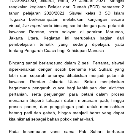
TUGASKU-SD, Jakarta, Rabu, 27 Januari 2021. Mengisi
rangkaian kegiatan Belajar dari Rumah (BDR) semester 2
tahun pelajaran 2020/2021, Siswa/i kelas 3 SD Islam
Tugasku berkesempatan melakukan kunjungan secara
virtual,
live report
serta bincang santai dengan para petani di
kawasan Rorotan, serta nelayan di perairan Marunda,
Jakarta Utara. Kegiatan ini merupakan bagian dari
pembelajaran tematik yang sedang dipelajari, yaitu
tentang Pengaruh Cuaca bagi Kehidupan Manusia.
n al
Bincang santai berlangsung dalam 2 sesi. Pertama, siswa/i
diperkenalkan dengan sosok bernama Pak Suhari; yang
el
lebih dari separuh umurnya dihabiskan menjadi petani di
kawasan Rorotan Jakarta Utara. Beliau menjelaskan
el
bagaimana pengaruh cuaca bagi kehidupan dan aktivitas
pertanian, serta perjuangan para petani dalam proses
rt
menanam Seperti tahapan dalam menanam padi, hingga
proses panen, dan penggilingan padi untuk memisahkan
el
batang padi dan gabah, hingga menjadi beras yang dapat
kita nikmati sebagai bahan pokok sehari-hari.
Pada kesempatan yang sama Pak Suhari berharap