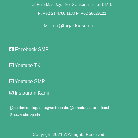
Jl Pulo Mas Jaya No. 2 Jakarta Timur 13210
iyat
P: +62 21 4786 1130 F: +62 29629121
M: info@tugasku.sch.id
Facebook SMP
Youtube TK
usu
Youtube SMP
usu
Instagram Kami :
usu
@pg.tkislamtugasku
@sditugasku
@smpitugasku.official
@sekolahtugasku
usu
Copyright 2021 © All rights Reserved.