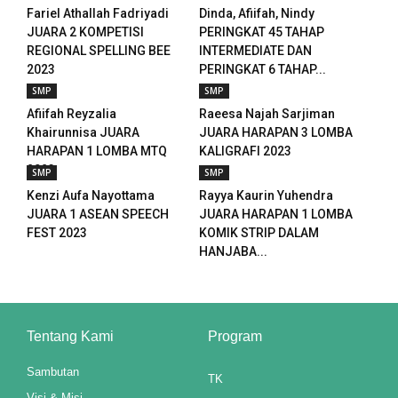
el
Fariel Athallah Fadriyadi
Dinda, Afiifah, Nindy
JUARA 2 KOMPETISI
PERINGKAT 45 TAHAP
REGIONAL SPELLING BEE
INTERMEDIATE DAN
2023
PERINGKAT 6 TAHAP...
el
SMP
SMP
Afiifah Reyzalia
Raeesa Najah Sarjiman
el
Khairunnisa JUARA
JUARA HARAPAN 3 LOMBA
HARAPAN 1 LOMBA MTQ
KALIGRAFI 2023
el
2023
SMP
SMP
Kenzi Aufa Nayottama
Rayya Kaurin Yuhendra
el
JUARA 1 ASEAN SPEECH
JUARA HARAPAN 1 LOMBA
FEST 2023
KOMIK STRIP DALAM
el
HANJABA...
el
el
Tentang Kami
Program
el
Sambutan
TK
el
Visi & Misi