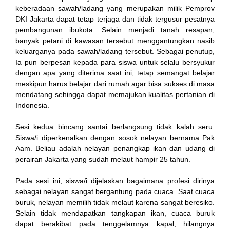
keberadaan sawah/ladang yang merupakan milik Pemprov
DKI Jakarta dapat tetap terjaga dan tidak tergusur pesatnya
el
pembangunan ibukota. Selain menjadi tanah resapan,
banyak petani di kawasan tersebut menggantungkan nasib
n al
keluarganya pada sawah/ladang tersebut. Sebagai penutup,
Ia pun berpesan kepada para siswa untuk selalu bersyukur
dengan apa yang diterima saat ini, tetap semangat belajar
meskipun harus belajar dari rumah agar bisa sukses di masa
el
mendatang sehingga dapat memajukan kualitas pertanian di
Indonesia.
Sesi kedua bincang santai berlangsung tidak kalah seru.
el
Siswa/i diperkenalkan dengan sosok nelayan bernama Pak
Aam. Beliau adalah nelayan penangkap ikan dan udang di
perairan Jakarta yang sudah melaut hampir 25 tahun.
el
Pada sesi ini, siswa/i dijelaskan bagaimana profesi dirinya
sebagai nelayan sangat bergantung pada cuaca. Saat cuaca
el
buruk, nelayan memilih tidak melaut karena sangat beresiko.
Selain tidak mendapatkan tangkapan ikan, cuaca buruk
dapat berakibat pada tenggelamnya kapal, hilangnya