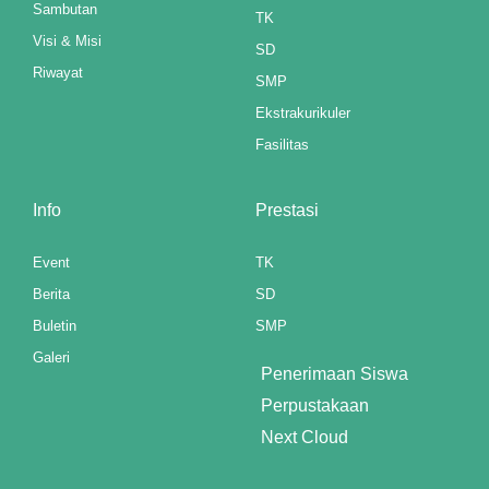
Sambutan
TK
Visi & Misi
SD
Riwayat
SMP
Ekstrakurikuler
Fasilitas
Info
Prestasi
Event
TK
Berita
SD
Buletin
SMP
Galeri
Penerimaan Siswa
Perpustakaan
Next Cloud