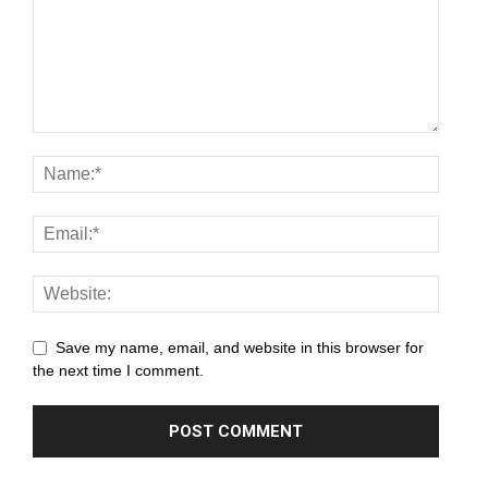
Save my name, email, and website in this browser for
the next time I comment.