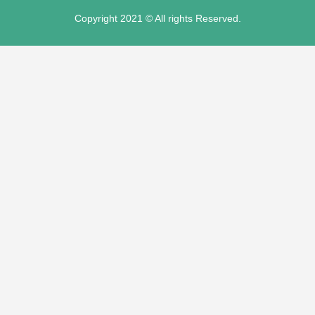
Copyright 2021 © All rights Reserved.