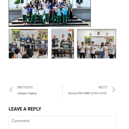
PREVIOUS
NEXT
Jelajah Jepang
Ketua OSIS SMP 2024-2025
LEAVE A REPLY