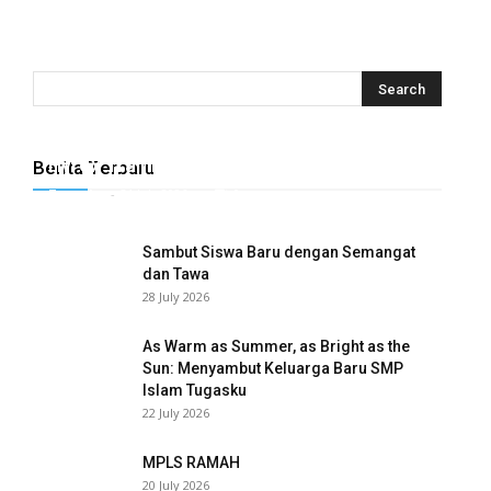
Hyrox Training x Extracuriculer Exhabition
Berita Terbaru
Tugasku
-
31 July 2026
0
Sambut Siswa Baru dengan Semangat
dan Tawa
28 July 2026
As Warm as Summer, as Bright as the
Sun: Menyambut Keluarga Baru SMP
Islam Tugasku
22 July 2026
MPLS RAMAH
20 July 2026