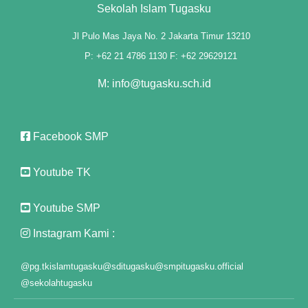
Sekolah Islam Tugasku
Jl Pulo Mas Jaya No. 2 Jakarta Timur 13210
P: +62 21 4786 1130 F: +62 29629121
M: info@tugasku.sch.id
Facebook SMP
Youtube TK
Youtube SMP
Instagram Kami :
@pg.tkislamtugasku
@sditugasku
@smpitugasku.official
@sekolahtugasku